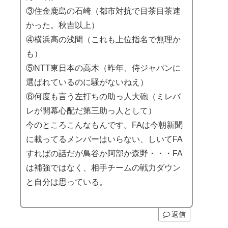
③住金鹿島の石崎（都市対抗で目茶目茶速
かった。秋吉以上）
④横浜高の浅間（これも上位指名で無理か
も）
⑤NTT東日本の高木（昨年、侍ジャパンに
選ばれているのに騒がないねえ）
⑥何度も言う左打ちの助っ人大砲（ミレバ
レが開幕心配だ第三助っ人として）
今のところこんなもんです。FAは今朝新聞
に載ってるメンバーはいらない、しいてFA
すればの話だが鳥谷か阿部か森野・・・FA
は補強ではなく、相手チームの戦力ダウン
と自分は思っている。
返信