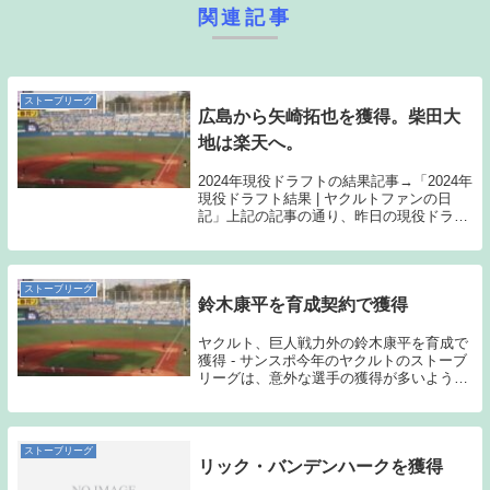
関連記事
ストーブリーグ
広島から矢崎拓也を獲得。柴田大
地は楽天へ。
2024年現役ドラフトの結果記事→「2024年
現役ドラフト結果 | ヤクルトファンの日
記」上記の記事の通り、昨日の現役ドラフ
トでヤクルトは、広島から矢崎拓也を獲得
し、柴田大地は、楽天へ移籍することとな
った。現役ドラフトならではの、出入りに
な...
ストーブリーグ
鈴木康平を育成契約で獲得
ヤクルト、巨人戦力外の鈴木康平を育成で
獲得 - サンスポ今年のヤクルトのストーブ
リーグは、意外な選手の獲得が多いように
感じている。鈴木康平もその一人である。
鈴木康平もしくはK-鈴木に対する私なりの
印象は「非常に見栄えの良い本格派右腕」
という...
ストーブリーグ
リック・バンデンハークを獲得