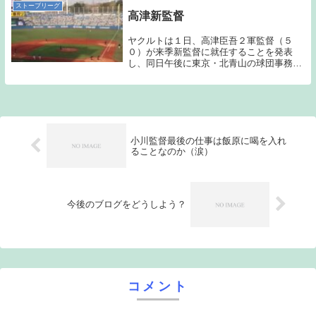
自由契約...
ストーブリーグ
高津新監督
ヤクルトは１日、高津臣吾２軍監督（５
０）が来季新監督に就任することを発表
し、同日午後に東京・北青山の球団事務所
で会見を行った。年俸は８０００万円で契
約期間は３年に決まった。（サンケイスポ
ーツ引用）数日前から報道されていた通
り、来季からのヤク...
小川監督最後の仕事は飯原に喝を入れ
ることなのか（涙）
今後のブログをどうしよう？
コメント