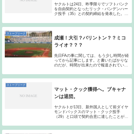
ヤクルトは24日、昨季限りでソフトバンク
を自由契約となったリック・バンデンハー
ク投手（35）との契約締結を発表した。1
年契約で年俸75万ドル（約7900万円）プラ
ス出来高。背番号は「15」に決まった。
（スポニチアネックス引用）以前より報道
さ...
ストーブリーグ
成瀬！大引？バリントン？？ミコ
ライオ？？？
先日FAの事に関しては、もう少し時間が経
ってから記事にします。と書いたばかりな
のだが、時間が出来たので報道されている
補強について簡単に自分の意見も交えて書
きたいと思う。・成瀬義久（ロッテ）－是
非獲得してほしい！ヤクルトのこれまでの
FA補強は...
ストーブリーグ
マット・クック獲得へ。ブキャナ
ンは退団。
ヤクルトが13日、新外国人として前ダイヤ
モンドバックスのマット・クック投手
（29）と口頭で契約合意に達したことが分
かった。奥村国際担当部長が明かした。1
年契約で、背番号は33になる。また、デー
ビッド・ブキャナン投手（30）はこの日、