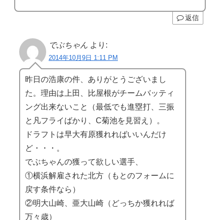
返信
でぶちゃん
より:
2014年10月9日 1:11 PM
昨日の浩康の件、ありがとうございまし
た。理由は上田、比屋根がチームバッティ
ング出来ないこと（最低でも進塁打、三振
と凡フライばかり、C菊池を見習え）。
ドラフトは早大有原獲れればいいんだけ
ど・・・。
でぶちゃんの獲って欲しい選手、
①横浜解雇された北方（もとのフォームに
戻す条件なら）
②明大山崎、亜大山崎（どっちか獲れれば
万々歳）