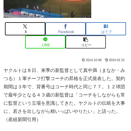
X
Facebook
はてブ
LINE
コピー
2014.10.08
2024.02.15
ヤクルトは８日、来季の新監督として真中満（まなか・み
つる）１軍チーフ打撃コーチの昇格を正式発表した。契約
期間は３年で、背番号はコーチ時代と同じ７７。１２球団
で最年少となる４３歳の新監督は「コーチをしながらも常
に監督という立場を意識してきた。ヤクルトの伝統を大事
に、若さを出しながら精いっぱいやりたい」と語った。
（産経新聞引用）