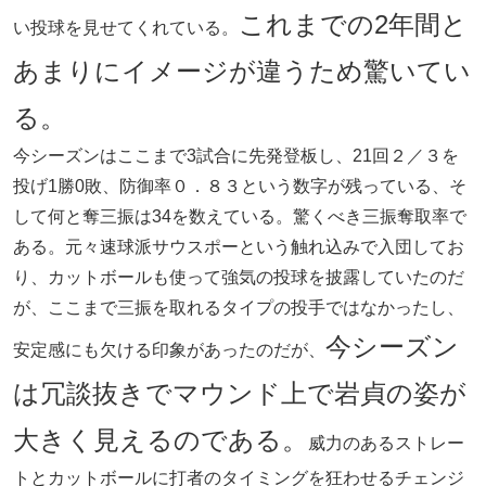
これまでの2年間と
い投球を見せてくれている。
あまりにイメージが違うため驚いてい
る。
今シーズンはここまで3試合に先発登板し、21回２／３を
投げ1勝0敗、防御率０．８３という数字が残っている、そ
して何と奪三振は34を数えている。驚くべき三振奪取率で
ある。元々速球派サウスポーという触れ込みで入団してお
り、カットボールも使って強気の投球を披露していたのだ
が、ここまで三振を取れるタイプの投手ではなかったし、
今シーズン
安定感にも欠ける印象があったのだが、
は冗談抜きでマウンド上で岩貞の姿が
大きく見えるのである。
威力のあるストレー
トとカットボールに打者のタイミングを狂わせるチェンジ