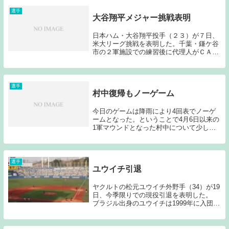
対戦相手、チームメイトととして選手が紹
介され、その...
選手
大谷翔平メジャー挑戦表明
日本ハム・大谷翔平投手（２３）が７日、
米大リーグ挑戦を表明した。千葉・鎌ケ谷
市の２軍施設での練習後に代理人がＣＡＡ
スポーツのネズ・バレロ氏が就任すること
を認め、「（代理人は）自分が向こう（米
大リーグ）に行くために、必ず必要なもの
なので、この...
選手
村中復帰もノーゲーム
今日のゲームは降雨により4回表でノーゲ
ームとなった。ということで4月6日以来の
1軍マウンドとなった村中について少し書
きたいと思う。元々期待値の高い投手なだ
けにどうしてもハードルは高く設定してし
まうのだが、今日の村中も個人的に期待し
ているよう...
選手
ユウイチ引退
ヤクルトの松元ユウイチ外野手（34）が19
日、今季限りでの現役引退を表明した。
ブラジル出身のユウイチは1999年に入団。
ヤクルト一筋でプレーし、通算546試合で
240安打、打率2割6分3厘、11本塁打、115
打点。2013年にはブラジル代...