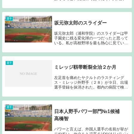
アナウンサーと結婚したりしたためにそう
いったイメージで語られることがあったと
思うのだが、プレースタイルに関しては
「チャラい」と...
選手
坂元弥太郎のスライダー
坂元弥太郎（浦和学院）のスライダーは甲
子園史に残る変化球の一つだったと思って
いる。私が高校野球を最も熱心に見ていた
のは小学校～中学校の9年間だった。高校
に入ると自分の部活動が忙しくなり、高校
野球を熱心に見ることは難しくなってい
た。そんな私が...
選手
ミレッジ靱帯断裂全治２か月
左足首を痛めたヤクルトのラスティング
ス・ミレッジ外野手（２８）が９日、出場
選手登録を抹消された。都内の病院で検査
した結果、２カ所の靱帯（じんたい）断裂
を負い、全治約２カ月と診断された。今季
成績は９６試合に出場し、打率２割５分１
厘、１６本塁打...
選手
日本人野手パワー部門№1候補
高橋智
パワーと言えば、外国人選手の名前が挙が
りやすい。ヤクルトで言えばやはりバレン