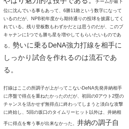
やはり魅力的な投手である。
チームが最下
位に沈んでいる事もあって、6勝11敗という数字になって
いるのだが、NPB初年度から期待通りの投球を披露してく
れている。残り登板数もわずかだとは思うのだが、このブ
キャナンに1つでも勝ち星を増やしてもらいたいものであ
勢いに乗るDeNA強力打線を相手に
る。
しっかり試合を作れるのは流石であ
る。
打線はここの所調子が上がってこないDeNA先発井納相手
に序盤で得点を重ねたかったのだが、初回の0アウト2塁の
チャンスを活かせず無得点に終わってしまうと淡白な攻撃
に終始し、5回の坂口のタイムリーヒット以外は、井納相
井納の調子自
手に得点を奪う事が出来なかった。