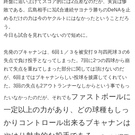
終盤に追い上げてスコア的には2点差なのだが、実質は惨
敗である。広島相手に3試合連続サヨナラ勝ちのDeNAを止
めるだけの力は今のヤクルトにはなかったということだろ
う。
今日も試合を見れていないので短めに。
先発のブキャナンは、6回１／３を被安打９与四死球３の6
失点で負け投手となってしまった。7回に2つの四球から崩
れて失点を重ねてしまった部分に関しては頂けないのだ
が、6回まではブキャナンらしい投球を披露してくれてい
た。3回の失点も2アウトランナーなしからという事でもっ
ファストボールに
たいなかったのだが、それでも
一定以上の力があり、どの球種もしっ
かりコントロール出来るブキャナンは