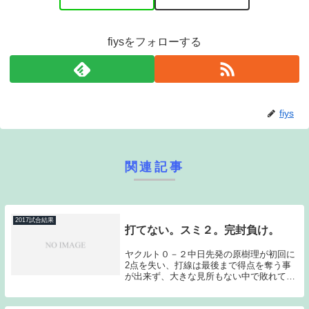
fiysをフォローする
fiys
関連記事
2017試合結果
打てない。スミ２。完封負け。
ヤクルト０－２中日先発の原樹理が初回に
2点を失い、打線は最後まで得点を奪う事
が出来ず、大きな見所もない中で敗れてし
まった。やはり山田の不振が気になるとこ
ろである。今シーズン初先発となった原樹