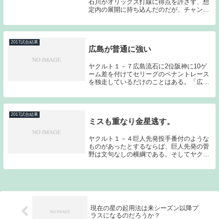
石川がオリックス打線に得点を許さず、想
定内の展開に持ち込んだのだが、チャンス
でことごとく追加点が奪えず、8回に追い
つかれると延長10回にギルメットが駿太に
サヨナラタイムリーを浴びてしまった。オ
リックス...
2017試合結果
広島が普通に強い
ヤクルト１－７広島流石に2位阪神に10ゲ
ーム差を付けてセリーグのペナントレース
を独走しているだけのことはある。「広島
は強い。」そう感じるゲームだった。黒田
が抜け、ジョンソンも活躍できていないの
だが、それでもこの強さである。昨年のリ
ーグ優勝で...
2017試合結果
ミスも重なり金星逃す。
ヤクルト１－４巨人先発投手番付のような
ものがあったとするならば、巨人先発の菅
野は文句なしの横綱である。そしてヤクル
ト先発岩橋はおそらく幕内に上がれるかど
うかの選手である。対戦前から不利が予想
されたのだが、岩橋の好投により好勝負と
なった。しか...
現在の星の起用法は来シーズン以降プ
ラスになるのだろうか？