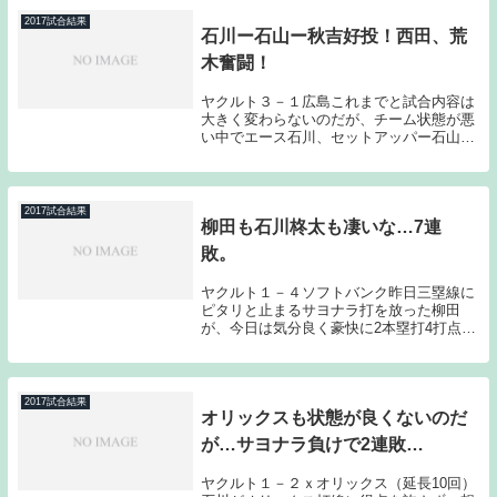
理は、初回に3本のヒットを集中されてし
まい、2点を...
2017試合結果
石川ー石山ー秋吉好投！西田、荒
木奮闘！
ヤクルト３－１広島これまでと試合内容は
大きく変わらないのだが、チーム状態が悪
い中でエース石川、セットアッパー石山、
クローザー秋吉がそれぞれ素晴らしい仕事
をしてくれた。そして打線はレギュラー奪
取には至っていない荒木、西田先発起用に
応え、今日は...
2017試合結果
柳田も石川柊太も凄いな…7連
敗。
ヤクルト１－４ソフトバンク昨日三塁線に
ピタリと止まるサヨナラ打を放った柳田
が、今日は気分良く豪快に2本塁打4打点の
活躍でヤクルト投手陣を粉砕した。石川か
らのホームランも成瀬からのホームランも
物凄い打球だった。そしてソフトバンクの
先発石川柊太...
2017試合結果
オリックスも状態が良くないのだ
が…サヨナラ負けで2連敗…
ヤクルト１－２ｘオリックス（延長10回）