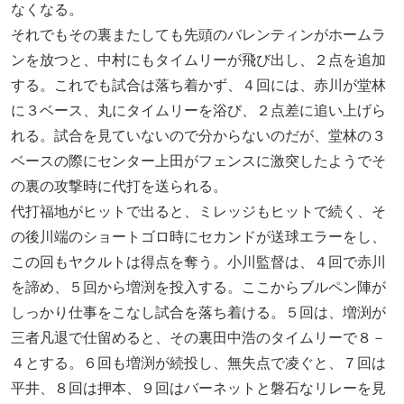
なくなる。
それでもその裏またしても先頭のバレンティンがホームラ
ンを放つと、中村にもタイムリーが飛び出し、２点を追加
する。これでも試合は落ち着かず、４回には、赤川が堂林
に３ベース、丸にタイムリーを浴び、２点差に追い上げら
れる。試合を見ていないので分からないのだが、堂林の３
ベースの際にセンター上田がフェンスに激突したようでそ
の裏の攻撃時に代打を送られる。
代打福地がヒットで出ると、ミレッジもヒットで続く、そ
の後川端のショートゴロ時にセカンドが送球エラーをし、
この回もヤクルトは得点を奪う。小川監督は、４回で赤川
を諦め、５回から増渕を投入する。ここからブルペン陣が
しっかり仕事をこなし試合を落ち着ける。５回は、増渕が
三者凡退で仕留めると、その裏田中浩のタイムリーで８－
４とする。６回も増渕が続投し、無失点で凌ぐと、７回は
平井、８回は押本、９回はバーネットと磐石なリレーを見