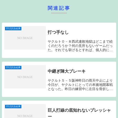
関連記事
2012試合結果
打つ手なし
ヤクルト０－８西武連敗地獄はどこまで続
くのだろうか？何の見所もないゲームだっ
た。それでも挙げるとすれば、個人的に好
きな西口のベテランになっても変わらない
ダイナミックな投球と中村剛也らしい滞空
時間の長いホームランを見れたことくらい
だろうか？そ...
2012試合結果
中継ぎ陣大ブレーキ
ヤクルト５－５阪神昨日の雨天中止により
今日が、ヤクルトにとっての本拠地開幕戦
となった。昨日の練習中に左目を骨折し心
配された畠山は、通常通り４番ファースト
でスタメン出場した。とりあえず一安心で
ある。ゲームの方は、ヤクルト館山、阪神
メッセンジャ...
2012試合結果
巨人打線の底知れないプレッシャ
ー