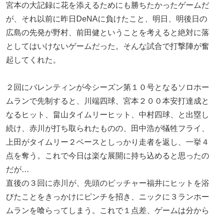
宮本の大記録に花を添えるためにも勝ちたかったゲームだ
が、それ以前に昨日DeNAに負けたこと、明日、明後日の
広島の先発が野村、前田健ということを考えると絶対に落
としてはいけないゲームだった。そんな試合で打撃陣が奮
起してくれた。
２回にバレンティンが今シーズン第１０号となるソロホー
ムランで先制すると、川端四球、宮本２００本安打達成と
なるヒット、畠山タイムリーヒット、中村四球、と出塁し
続け、赤川が打ち取られたものの、田中浩が犠牲フライ、
上田がタイムリー２ベースとしっかり走者を返し、一挙４
点を奪う。これで今日は楽な展開に持ち込めると思ったの
だが…
直後の３回に赤川が、先頭のピッチャー福井にヒットを浴
びたことをきっかけにピンチを招き、ニックに３ランホー
ムランを喰らってしまう。これで１点差、ゲームは分から