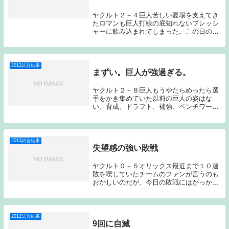
ヤクルト２－４巨人苦しい夏場を支えてき
たロマンも巨人打線の底知れないプレッシ
ャーに飲み込まれてしまった。この日の負
けで初戦の引き分けはプラスではなくマイ
ナスなものになってしまった。ヤクルトの
先発はロマン、巨人は小野。スタメンは、
3番に川端、...
2012試合結果
まずい。巨人が強過ぎる。
ヤクルト２－８巨人もうやたらめったら選
手をかき集めていた以前の巨人の姿はな
い。育成、ドラフト、補強、ベンチワーク
が面白いように機能している。原監督の存
在はやはり大きいようだ。さすがに昨シー
ズンのソフトバンクと比べると少し劣るよ
うに感じるが、...
2012試合結果
失望感の強い敗戦
ヤクルト０－５オリックス最近まで１０連
敗を喫していたチームのファンが言うのも
おかしいのだが、今日の敗戦にはがっかり
した。私の中では、想定外の敗戦だった。
負けと言う結果自体が想定外という訳では
ないのだが、３連勝して迎えたオリックス
戦であっさり...
2012試合結果
9回に自滅