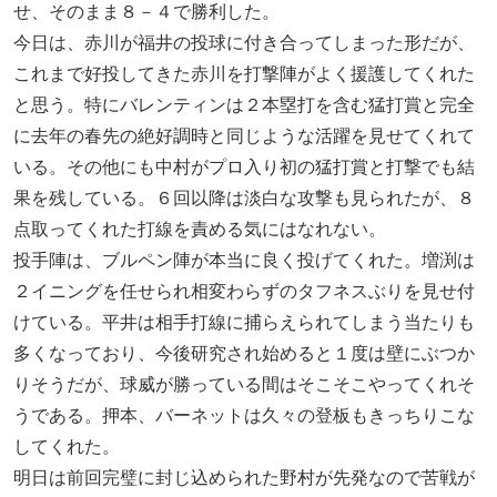
せ、そのまま８－４で勝利した。
今日は、赤川が福井の投球に付き合ってしまった形だが、
これまで好投してきた赤川を打撃陣がよく援護してくれた
と思う。特にバレンティンは２本塁打を含む猛打賞と完全
に去年の春先の絶好調時と同じような活躍を見せてくれて
いる。その他にも中村がプロ入り初の猛打賞と打撃でも結
果を残している。６回以降は淡白な攻撃も見られたが、８
点取ってくれた打線を責める気にはなれない。
投手陣は、ブルペン陣が本当に良く投げてくれた。増渕は
２イニングを任せられ相変わらずのタフネスぶりを見せ付
けている。平井は相手打線に捕らえられてしまう当たりも
多くなっており、今後研究され始めると１度は壁にぶつか
りそうだが、球威が勝っている間はそこそこやってくれそ
うである。押本、バーネットは久々の登板もきっちりこな
してくれた。
明日は前回完璧に封じ込められた野村が先発なので苦戦が