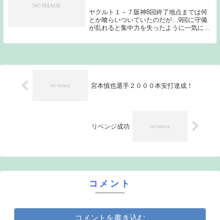
ヤクルト１－７阪神8回終了地点までは何
とか喰らいついていたのだが…9回に守備
が乱れると集中力を失ったように一気に6
点を奪われてしまった。高校野球じゃない
んだから…先発は、ヤクルト村中、阪神能
見。スタメンは、3番にセカンド田中浩、5
番にライト...
宮本慎也選手２０００本安打達成！
リベンジ成功
コメント
コメントを書き込む