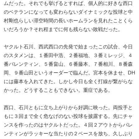
ムだった。それでも挙げるとすれば、個人的に好きな西口
のベテランになっても変わらないダイナミックな投球と中
村剛也らしい滞空時間の長いホームランを見れたことくら
いだろうか？それ程までに何も残らない敗戦だった。
ヤクルト石川、西武西口の先発で始まったこの試合、今日
のスタメンは、１番田中浩、２番福地、３番ミレッジ、４
番バレンティン、５番畠山、６番藤本、７番相川、８番森
岡、９番山田というオーダーで臨んだ。宮本を休ませ、DH
には藤本を入れてきた。しかし今日も全く打線が繋がらな
かった。どうすることもできない。重症である。
西口、石川ともに立ち上がりから好調に映った。両投手と
もに３回まで全く危なげのない投球を披露する。先にチャ
ンスを作ったのはヤクルトだった。４回２アウトからバレ
ンティンがラッキーな当たりの２ベースを放ち、久しぶり