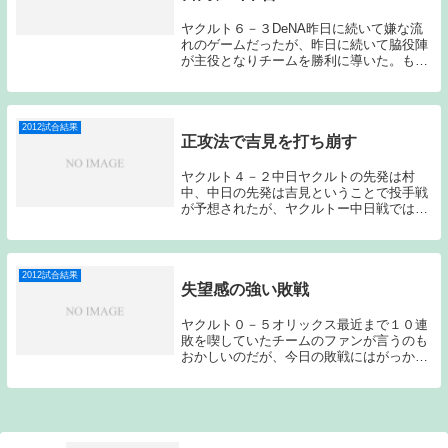
ヤクルト６－３DeNA昨日に続いて嫌な流
れのゲームだったが、昨日に続いて脇役陣
が主役となりチームを勝利に導いた。もう
少し楽に勝ちたかったのだが、勝ちは勝ち
である。ヤクルトの先発は石川、DeNAは
王。ヤクルトのスタメンは、6番宮本、7番
宮出を...
2012試合結果
正攻法で吉見を打ち崩す
ヤクルト４－２中日ヤクルトの先発は村
中、中日の先発は吉見ということで投手戦
が予想されたが、ヤクルトー中日戦では珍
しく前半から試合が動く展開となった。村
中は初回から大島、荒木に連打を浴びる
と、平田のセカンドゴロの間に先制点を許
してしまう。相手...
2012試合結果
失望感の強い敗戦
ヤクルト０－５オリックス最近まで１０連
敗を喫していたチームのファンが言うのも
おかしいのだが、今日の敗戦にはがっかり
した。私の中では、想定外の敗戦だった。
負けと言う結果自体が想定外という訳では
ないのだが、３連勝して迎えたオリックス
戦であっさり...