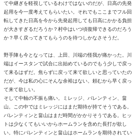
て中継ぎを軽視しているわけではないのだが、日高の先発
起用を今一度考えてもらいたい。それでもここまでフル回
転してきた日高を今から先発起用しても日高にかかる負担
が大きすぎるだろうか？村中はいつ頃復帰できるのだろう
か？早く戻ってきてもらうのを待つしかなさそうだ。
野手陣も今となっては、上田、川端の怪我が痛かった。川
端はイースタンで試合に出始めているのでもう少しで戻っ
て来るはずだ。焦らずに戻って来て欲しいと思っていたの
だが、今は私の心にそんな余裕はない。頼むから早く戻っ
て来て欲しい。
そして中軸の不振も痛い。ミレッジ、バレンティン、畠
山。この中ではミレッジにはまだ期待が持てそうである。
バレンティンと畠山はまだ時間がかかりそうである。ヒッ
トは少なくてもいいからホームランを含めた長打が欲し
い。特にバレンティンと畠山はホームランを期待されてい