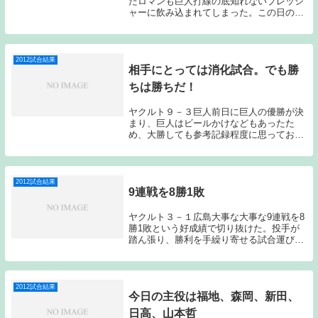
たロマンも巨人打線の底知れないプレッシ
ャーに飲み込まれてしまった。この日の負
けで初戦の引き分けはプラスではなくマイ
ナスなものになってしまった。ヤクルトの
先発はロマン、巨人は小野。スタメンは、
3番に川端、...
2012試合結果
相手にとっては消化試合。でも勝
ちは勝ちだ！
ヤクルト９－３巨人前日に巨人の優勝が決
まり、巨人はビールかけなどもあったた
め、大勝しても参考記録程度に思っておい
たほうが良いだろう。それでも勝ちは勝ち
である。石川に2か月半ぶりに白星がつい
たのは大きなことだ。ヤクルト石川、巨人
杉内で始まった...
2012試合結果
9連戦を8勝1敗
ヤクルト３－１広島大事な大事な9連戦を8
勝1敗という好成績で切り抜けた。投手が
踏ん張り、勝利を手繰り寄せる試合運びが
ようやくできてきた。金曜日からの巨人と
の3連戦をどう戦うか楽しみになってき
た。ヤクルトの先発は赤川、広島はプロ初
先発となる中...
2012試合結果
今日の主役は福地、森岡、新田、
日高、山本哲