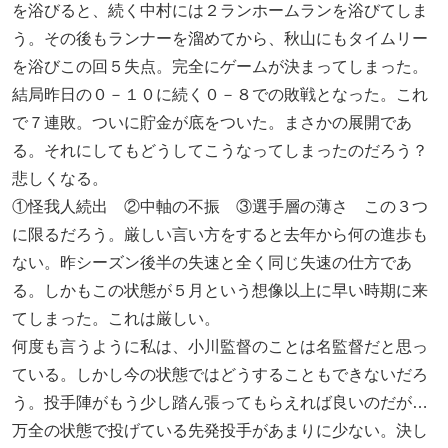
を浴びると、続く中村には２ランホームランを浴びてしま
う。その後もランナーを溜めてから、秋山にもタイムリー
を浴びこの回５失点。完全にゲームが決まってしまった。
結局昨日の０－１０に続く０－８での敗戦となった。これ
で７連敗。ついに貯金が底をついた。まさかの展開であ
る。それにしてもどうしてこうなってしまったのだろう？
悲しくなる。
①怪我人続出 ②中軸の不振 ③選手層の薄さ この３つ
に限るだろう。厳しい言い方をすると去年から何の進歩も
ない。昨シーズン後半の失速と全く同じ失速の仕方であ
る。しかもこの状態が５月という想像以上に早い時期に来
てしまった。これは厳しい。
何度も言うように私は、小川監督のことは名監督だと思っ
ている。しかし今の状態ではどうすることもできないだろ
う。投手陣がもう少し踏ん張ってもらえれば良いのだが…
万全の状態で投げている先発投手があまりに少ない。決し