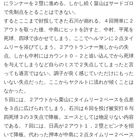
にランナーを２塁に進める。しかし続く畠山はサードゴロ
で先制点をとることはできない。
するとここまで好投してきた石川が崩れる。４回簡単に２
アウトを取った後、中島にヒットを許すと、中村、平尾を
死球、四球で歩かせてしまう。ここでヘルマンに２点タイ
ムリーを浴びてしまう。２アウトランナー無しからの失
点。しかも中村にはカウント０－２と追い込んでから死球
を与えてしまうなど自らのミスで２失点してしまったと言
っても過言ではない。調子が良く感じていただけにもった
いない失点だった。ここからヤクルトに流れが傾くことは
なかった。
５回には、２アウトから栗山にタイムリー２ベースを点差
を３点に広げられてしまう。石川は６回を投げ被安打６与
四死球３の３失点で降板。エースとしては物足りない内容
である。７回には、日高が２アウト１，２塁とピンチを招
いて降板。代わった押本が中島に２点タイムリー２ベース