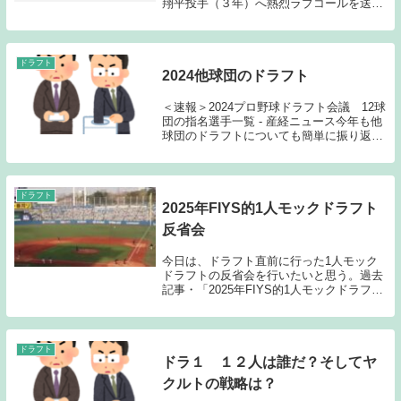
翔平投手（３年）へ熱烈ラブコールを送っ
た。１位で強行指名を決めたドラフト前日
のこの日、球団幹部との最終の打ち合わせ
に出席。「大谷君には申し訳ないけれど、
指名をさせて...
ドラフト
2024他球団のドラフト
＜速報＞2024プロ野球ドラフト会議 12球
団の指名選手一覧 - 産経ニュース今年も他
球団のドラフトについても簡単に振り返っ
ておきたい。・2023他球団のドラフト | ヤ
クルトファンの日記・2024年FIYS的1人モ
ックドラフト | ヤクル...
ドラフト
2025年FIYS的1人モックドラフト
反省会
今日は、ドラフト直前に行った1人モック
ドラフトの反省会を行いたいと思う。過去
記事・「2025年FIYS的1人モックドラフト
| ヤクルトファンの日記」※見づらい画像
で申し訳ないのですが、下記は1人モック
ドラフトの結果です。FIYS的1人モッ...
ドラフト
ドラ１ １２人は誰だ？そしてヤ
クルトの戦略は？