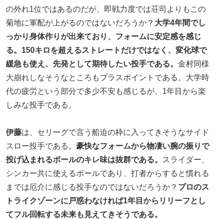
の外れ1位ではあるのだが、即戦力度では荘司よりもこの
菊地に軍配が上がるのではないだろうか？
大学4年間でし
っかり身体作りが出来ており、フォームに安定感を感じ
る。150キロを超えるストレートだけではなく、変化球で
緩急も使え、先発として期待したい投手である。
金村同様
大崩れしなそうなところもプラスポイントである。大学時
代の疲労という部分で多少不安も感じるが、1年目から楽
しみな投手である。
伊藤
は、セリーグで言う船迫の枠に入ってきそうなサイド
スロー投手である。
豪快なフォームから物凄い腕の振りで
投げ込まれるボールのキレ味は抜群である。
スライダー、
シンカー共に使えるボールであり、打者からすると慣れる
までは厄介に感じる投手なのではないだろうか？
プロのス
トライクゾーンに戸惑わなければ1年目からリリーフとし
てフル回転する未来も見えてきそうである。