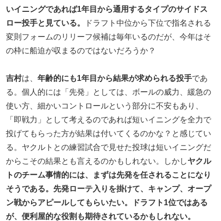
いイニングであれば1年目から通用するタイプのサイドス
ロー投手と見ている。
ドラフト中位から下位で指名される
変則フォームのリリーフ候補は毎年いるのだが、今年はそ
の枠に船迫が収まるのではないだろうか？
吉村
は、
年齢的にも1年目から結果が求められる投手
であ
る。個人的には「先発」としては、ボールの威力、緩急の
使い方、細かいコントロールという部分に不安もあり、
「即戦力」として考えるのであれば短いイニングを全力で
投げてもらった方が結果は付いてくるのかな？と感じてい
る。ヤクルトとの練習試合で見せた投球は短いイニングだ
からこその結果とも言えるのかもしれない。しかし
ヤクル
トのチーム事情的には、まずは先発を任されることになり
そうである。先発ローテ入りを掛けて、キャンプ、オープ
ン戦からアピールしてもらいたい。ドラフト1位ではある
が、便利屋的な役割も期待されているかもしれない。