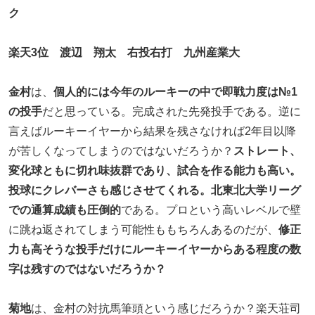
ク
楽天3位 渡辺 翔太 右投右打 九州産業大
金村
は、
個人的には今年のルーキーの中で即戦力度は№1
の投手
だと思っている。完成された先発投手である。逆に
言えばルーキーイヤーから結果を残さなければ2年目以降
が苦しくなってしまうのではないだろうか？
ストレート、
変化球ともに切れ味抜群であり、試合を作る能力も高い。
投球にクレバーさも感じさせてくれる。北東北大学リーグ
での通算成績も圧倒的
である。プロという高いレベルで壁
に跳ね返されてしまう可能性ももちろんあるのだが、
修正
力も高そうな投手だけにルーキーイヤーからある程度の数
字は残すのではないだろうか？
菊地
は、金村の対抗馬筆頭という感じだろうか？楽天荘司