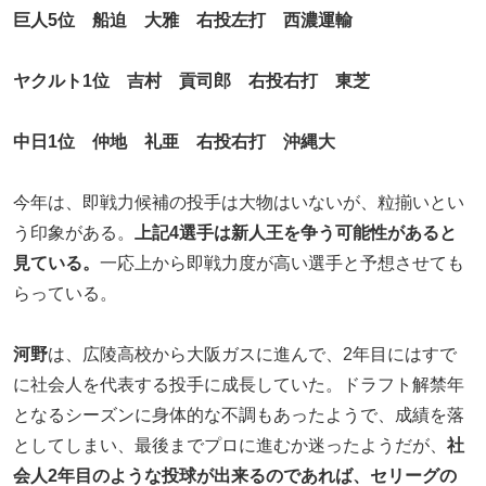
巨人5位 船迫 大雅 右投左打 西濃運輸
ヤクルト1位 吉村 貢司郎 右投右打 東芝
中日1位 仲地 礼亜 右投右打 沖縄大
今年は、即戦力候補の投手は大物はいないが、粒揃いとい
う印象がある。
上記4選手は新人王を争う可能性があると
見ている。
一応上から即戦力度が高い選手と予想させても
らっている。
河野
は、広陵高校から大阪ガスに進んで、2年目にはすで
に社会人を代表する投手に成長していた。ドラフト解禁年
となるシーズンに身体的な不調もあったようで、成績を落
としてしまい、最後までプロに進むか迷ったようだが、
社
会人2年目のような投球が出来るのであれば、セリーグの