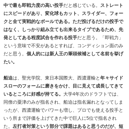
中で最も即戦力度の高い投手
だと感じている。
ストレート
にスピードがあり、変化球もカット、スライダー、フォー
クと全て実戦的なボールである。ただ投げるだけの投手で
はなく、しっかり組み立ても出来るタイプであるため、先
発としてある程度試合を作れる投手
だと思う。「即戦力」
という意味で不安があるとすれば、コンディション面のみ
だと思う。
個人的には新人王の筆頭候補として名前を挙げ
たい。
船迫
は、聖光学院、東日本国際大、西濃運輸と
年々サイド
スローのフォームに磨きをかけ、目に見えて成長してきて
いるところに好感が持てる。
大学4年次のドラフトでは、
同僚の粟津のみが指名され、船迫は指名漏れとなってしま
ったが、西濃運輸でパワーも増し、プロでも使える投手と
いう所まで評価を上げてきた中で巨人に5位で指名され
た。
左打者対策という部分で課題はあると思うのだが、短