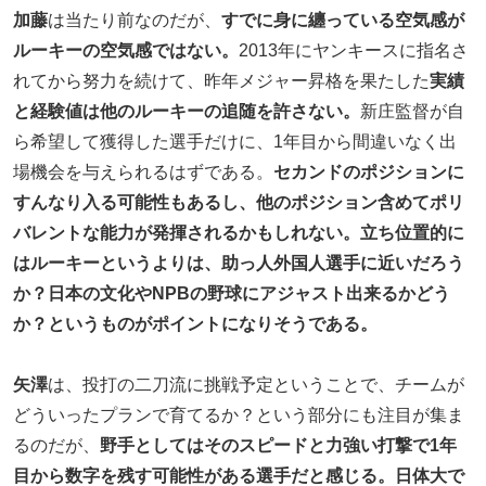
加藤
は当たり前なのだが、
すでに身に纏っている空気感が
ルーキーの空気感ではない。
2013年にヤンキースに指名さ
れてから努力を続けて、昨年メジャー昇格を果たした
実績
と経験値は他のルーキーの追随を許さない。
新庄監督が自
ら希望して獲得した選手だけに、1年目から間違いなく出
場機会を与えられるはずである。
セカンドのポジションに
すんなり入る可能性もあるし、他のポジション含めてポリ
バレントな能力が発揮されるかもしれない。立ち位置的に
はルーキーというよりは、助っ人外国人選手に近いだろう
か？日本の文化やNPBの野球にアジャスト出来るかどう
か？というものがポイントになりそうである。
矢澤
は、投打の二刀流に挑戦予定ということで、チームが
どういったプランで育てるか？という部分にも注目が集ま
るのだが、
野手としてはそのスピードと力強い打撃で1年
目から数字を残す可能性がある選手だと感じる。日体大で