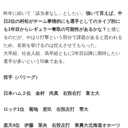
昨年に続いて「該当者なし」としたい。
強いて言えば、中
日2位の村松がチーム事情的にも選手としてのタイプ的に
も1年目からレギュラー奪取の可能性があるかな？
と感じ
るのだが、やはり打撃という部分で課題があると思われる
ため、名前を挙げるのは控えさせてもらった。
大卒組、社会人組、高卒組ともに2年目以降に期待したい
選手が多いという印象である。
投手（パリーグ）
日本ハム２位 金村 尚真 右投右打 富士大
ロッテ1位 菊地 吏玖 右投左打 専大
楽天4位 伊藤 茉央 右投左打 東農大北海道オホーツ