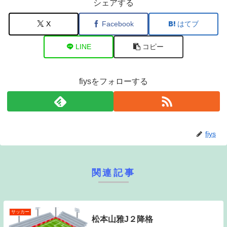
シェアする
X
Facebook
はてブ
LINE
コピー
fiysをフォローする
fiys
関連記事
サッカー
松本山雅J２降格