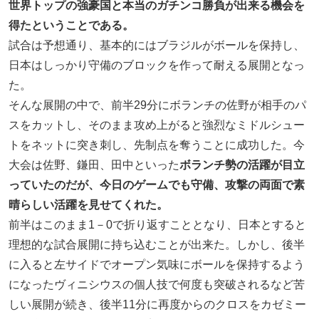
世界トップの強豪国と本当のガチンコ勝負が出来る機会を
得たということである。
試合は予想通り、基本的にはブラジルがボールを保持し、
日本はしっかり守備のブロックを作って耐える展開となっ
た。
そんな展開の中で、前半29分にボランチの佐野が相手のパ
スをカットし、そのまま攻め上がると強烈なミドルシュー
トをネットに突き刺し、先制点を奪うことに成功した。今
大会は佐野、鎌田、田中といった
ボランチ勢の活躍が目立
っていたのだが、今日のゲームでも守備、攻撃の両面で素
晴らしい活躍を見せてくれた。
前半はこのまま1－0で折り返すこととなり、日本とすると
理想的な試合展開に持ち込むことが出来た。しかし、後半
に入ると左サイドでオープン気味にボールを保持するよう
になったヴィニシウスの個人技で何度も突破されるなど苦
しい展開が続き、後半11分に再度からのクロスをカゼミー