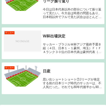
リーグ振り返り
今日は日本代表以外の部分について振り返
って見たい。今大会は時差の問題もあり、
日本戦以外でフルで見た試合はほとんどな
かったのだが、ダイジェストで見た印象な
どを中心に個人的な感想を述べていきた
い。グループA決勝トーナメント進出はブ
ラジル、メキシ...
サッカー
W杯出場決定
サッカー・ブラジルＷ杯アジア最終予選Ｂ
組（４日、日本１－１豪州、埼玉）ＦＩＦ
Ａランク３０位の日本代表は豪州代表（同
４７位）と引き分けて同組２位以内が確定
し、５大会連続５度目のＷ杯出場を決め
た。１点を追う後半ロスタイムに本田圭佑
（ＣＳＫＡモス...
サッカー
日産
思い出ショートショート⑦Jリーグが発足
する前の日本リーグ時代のサッカーは、不
人気だった。それでも80年代後半から90年
代前半の日産、読売クラブはタレント揃い
であり、この両チームの試合や天皇杯は地
上波中継で放送されることがあった。私は
理由は分...