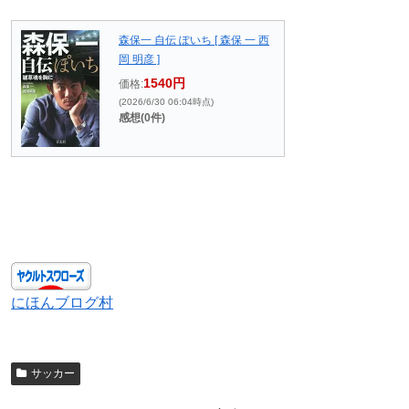
森保一 自伝 ぽいち [ 森保 一 西
岡 明彦 ]
1540円
価格:
(2026/6/30 06:04時点)
感想(0件)
にほんブログ村
サッカー