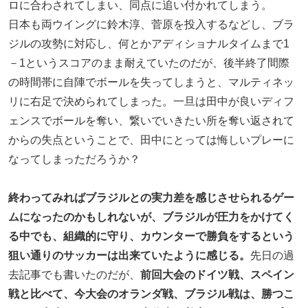
ロに合わされてしまい、同点に追い付かれてしまう。
日本も両ウイングに鈴木淳、菅原を投入するなどし、ブラ
ジルの攻勢に対応し、何とかアディショナルタイムまで1
－1というスコアのまま耐えていたのだが、後半終了間際
の時間帯に自陣でボールを失ってしまうと、マルティネッ
リに右足で決められてしまった。一旦は田中が良いディフ
ェンスでボールを奪い、繋いでいきたい所を奪い返されて
からの失点ということで、田中にとっては悔しいプレーに
なってしまっただろうか？
終わってみればブラジルとの実力差を感じさせられるゲー
ムになったのかもしれないが、ブラジルが圧力をかけてく
る中でも、組織的に守り、カウンターで勝負をするという
狙い通りのサッカーは出来ていたように感じる。
先日の過
去記事でも書いたのだが、
前回大会のドイツ戦、スペイン
戦と比べて、今大会のオランダ戦、ブラジル戦は、勝つこ