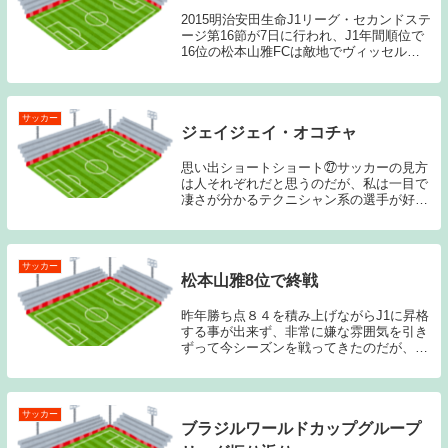
2015明治安田生命J1リーグ・セカンドステ
ージ第16節が7日に行われ、J1年間順位で
16位の松本山雅FCは敵地でヴィッセル神
戸に1－2で敗れた。この結果、初の昇格か
ら1年でJ2降格が決定した。（SOCCER
KING引用）過去記事はこちら...
サッカー
ジェイジェイ・オコチャ
思い出ショートショート㉗サッカーの見方
は人それぞれだと思うのだが、私は一目で
凄さが分かるテクニシャン系の選手が好き
である。その最高峰に位置するのがオーガ
スティン・オコチャ、通称「ジェイジェ
イ」オコチャだと思っている。90年代のナ
イジェリア代...
サッカー
松本山雅8位で終戦
昨年勝ち点８４を積み上げながらJ1に昇格
する事が出来ず、非常に嫌な雰囲気を引き
ずって今シーズンを戦ってきたのだが、最
後の最後で粘りきれず、J1昇格プレーオフ
にも回れずに終戦となってしまった。過去
記事はこちらから→「松本山雅J１昇格な
らず」J...
サッカー
ブラジルワールドカップグループ