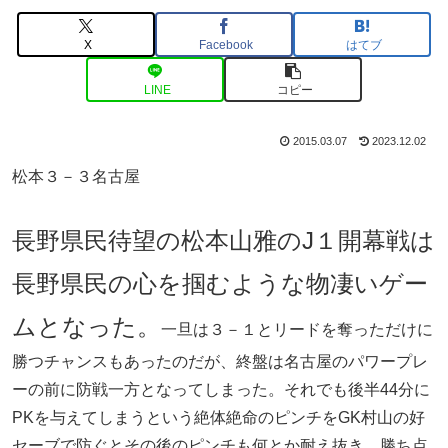
X
Facebook
はてブ
LINE
コピー
2015.03.07
2023.12.02
松本３－３名古屋
長野県民待望の松本山雅のJ１開幕戦は
長野県民の心を掴むような物凄いゲー
ムとなった。
一旦は３－１とリードを奪っただけに
勝つチャンスもあったのだが、終盤は名古屋のパワープレ
ーの前に防戦一方となってしまった。それでも後半44分に
PKを与えてしまうという絶体絶命のピンチをGK村山の好
セーブで防ぐとその後のピンチも何とか耐え抜き、勝ち点