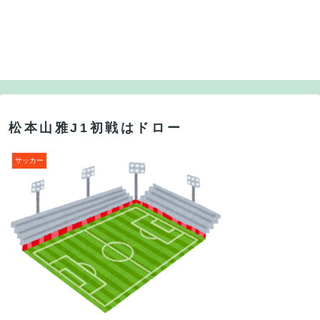
松本山雅J1初戦はドロー
サッカー