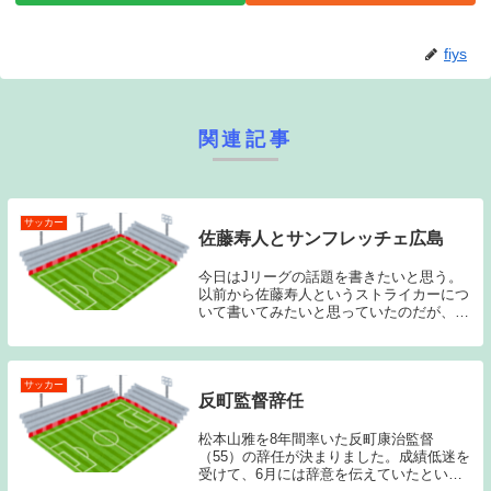
fiys
関連記事
サッカー
佐藤寿人とサンフレッチェ広島
今日はJリーグの話題を書きたいと思う。
以前から佐藤寿人というストライカーにつ
いて書いてみたいと思っていたのだが、そ
んな中昨日サンフレッチェ広島が２０１２
年の年間優勝を決めたため、チームのこと
に絡めて書いてみたいと思う。私は、Jリ
ーグ創設当時...
サッカー
反町監督辞任
松本山雅を8年間率いた反町康治監督
（55）の辞任が決まりました。成績低迷を
受けて、6月には辞意を伝えていたという