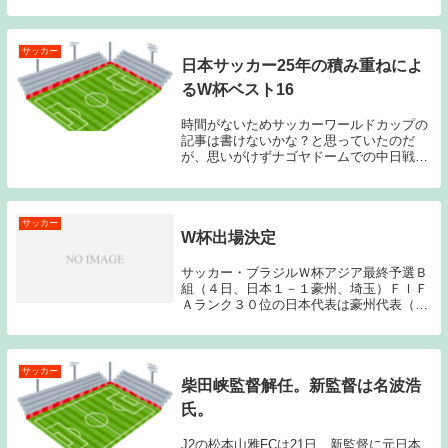
ことです。反町監督は北京五輪の日本代表
のほか、新潟や湘南の監督を務め、2012
年、Ｊ２に昇格したばかりの松本山雅の監
督に就任しま...
サッカー
日本サッカー25年の積み重ねによ
るW杯ベスト16
時間がないためサッカーワールドカップの
記事は書けないかな？と思っていたのだ
が、思いがけずナゴヤドームでの中日戦が
中止となったため、簡単にロシアワールド
カップの日本代表について触れておきた
い。ワールドカップ開幕2ヶ月前にハリル
ホジッチ監督が解...
サッカー
W杯出場決定
サッカー・ブラジルＷ杯アジア最終予選Ｂ
組（４日、日本１－１豪州、埼玉）ＦＩＦ
Ａランク３０位の日本代表は豪州代表（同
４７位）と引き分けて同組２位以内が確定
し、５大会連続５度目のＷ杯出場を決め
た。１点を追う後半ロスタイムに本田圭佑
（ＣＳＫＡモス...
サッカー
柴田峡監督解任。新監督は名波浩
氏。
J2の松本山雅FCは21日、新監督に元日本