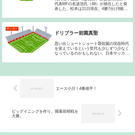
代表MFの名波浩氏（48）が就任したと発
表した。松本は21日現在、4勝7分け8敗で
17位と苦戦。成績不振のため、柴田峡監督
との契約を解除した。名波氏は「自分の持
っている力のすべてをクラブのために還
元...
サッカー
ドリブラー前園真聖
思い出ショートショート㉔前園の現役時代
を覚えているという世代も少しずつ少なく
なっているのかもしれない。日本サッカー
界の「王」と言えば、私の中では三浦知良
→中田英寿→本田圭佑というイメージがあ
る。いわゆるサッカー界隈だけでなく、日
本社会全体に...
エース小川！4番雄平！
ビッグイニングを作り、開幕前哨戦を
大勝。