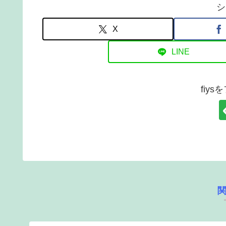
シ
X
LINE
fiy