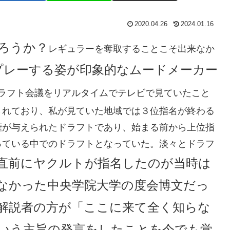
2020.04.26
2024.01.16
ろうか？
レギュラーを奪取することこそ出来なか
プレーする姿が印象的なムードメーカー
ラフト会議をリアルタイムでテレビで見ていたこと
されており、私が見ていた地域では３位指名が終わる
権が与えられたドラフトであり、始まる前から上位指
っている中でのドラフトとなっていた。淡々とドラフ
直前にヤクルトが指名したのが当時は
なかった中央学院大学の度会博文だっ
解説者の方が「ここに来て全く知らな
いう主旨の発言をしたことを今でも覚