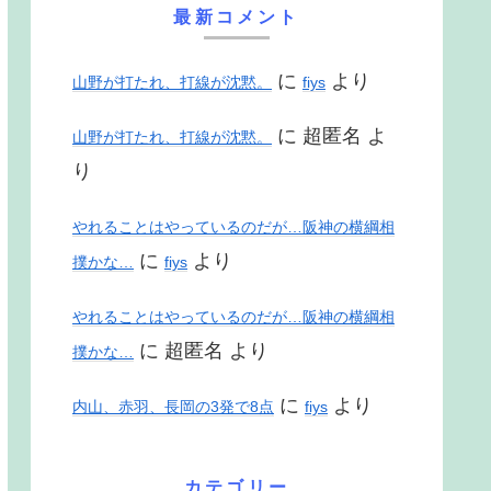
最新コメント
に
より
山野が打たれ、打線が沈黙。
fiys
に
超匿名
よ
山野が打たれ、打線が沈黙。
り
やれることはやっているのだが…阪神の横綱相
に
より
撲かな…
fiys
やれることはやっているのだが…阪神の横綱相
に
超匿名
より
撲かな…
に
より
内山、赤羽、長岡の3発で8点
fiys
カテゴリー