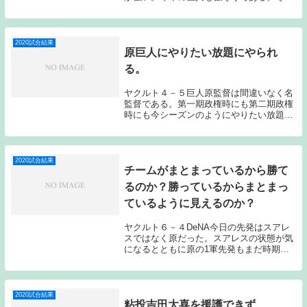
な巨人相手にヤクルトの顔である村上、青
木、山田哲の活躍で勝利を収めてみせた。
ヤクルトのスーパースター3人による逆転
劇である。昨...
2020試合結果
原巨人にやりたい放題にやられ
る。
ヤクルト４－５巨人原監督は間違いなく名
監督である。第一期政権時にも第二期政権
時にも今シーズンのようにやりたい放題に
やられてしまったシーズン、ゲームがあっ
たことを記憶している。今日は結果的には
岡本の２発、大城の１発の３発のホームラ
ンに沈んだ形...
2020試合結果
チームがまとまっているから勝て
るのか？勝っているからまとまっ
ているように見えるのか？
ヤクルト６－４DeNA今日の先発はスアレ
スではなく原だった。スアレスの状態が気
になるとともに原の1軍先発もまだ時期尚
早なのでは？とも思ったのだが、原は初回
の３失点以降は何とか粘り、５回３失点で
勝ち投手となった。「勝てない投手」、
「持っていな...
2020試合結果
粘投吉田大喜を援護できず