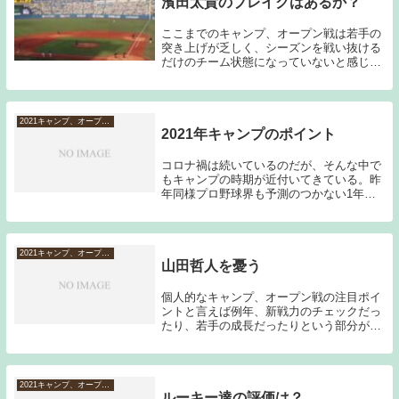
濱田太貴のブレイクはあるか？
ここまでのキャンプ、オープン戦は若手の
突き上げが乏しく、シーズンを戦い抜ける
だけのチーム状態になっていないと感じる
ことが多かったのだが、ここに来て楽しみ
な若手選手が現れた。明豊高校出身の高卒
3年目濱田太貴である。このブログでも何
度か取り上げ...
2021キャンプ、オープン戦など
2021年キャンプのポイント
コロナ禍は続いているのだが、そんな中で
もキャンプの時期が近付いてきている。昨
年同様プロ野球界も予測のつかない1年と
なりそうである。その中でキャンプのポイ
ント記事を書くことは難しい部分もあるの
だが、1，2軍の振り分けも発表されたた
め、気になる...
2021キャンプ、オープン戦など
山田哲人を憂う
個人的なキャンプ、オープン戦の注目ポイ
ントと言えば例年、新戦力のチェックだっ
たり、若手の成長だったりという部分が中
心である。実績を残している選手の数字は
あまり気になることはなく、開幕までに合
わせてくれればそれで良いと考えるタイプ
のファンであ...
2021キャンプ、オープン戦など
ルーキー達の評価は？