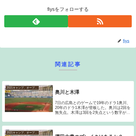
fiysをフォローする
fiys
関連記事
2021キャンプ、オープン戦など
奥川と木澤
7日の広島とのゲームで19年のドラ1奥川、
20年のドラ1木澤が登板した。奥川は2回を
無失点。木澤は3回を2失点という数字が残
った。奥川に関しては、このブログで星稜
高校時代から投手としての総合力の高さを
絶賛させてもらってきた。高卒でも即戦力
の...
2021キャンプ、オープン戦など