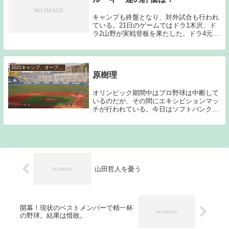
キャンプも終盤となり、対外試合も行われ
ている。21日のゲームではドラ1木沢、ド
ラ2山野が実戦登板を果たした。ドラ4元
山、ドラ5並木も実戦での経験を積んでい
る。1軍キャンプに抜擢されたルーキー達
が大きなアクシデントなく、ここまでのキ
ャンプを過...
2021キャンプ、オープン戦など
原樹理
オリンピック期間中はプロ野球は中断して
いるのだが、その間にエキシビションマッ
チが行われている。今日はソフトバンクと
対戦し、１－１で引き分けたのだが、復活
を期す原が4回をノーヒットピッチングと
結果を残してみせた。19年シーズンから上
半身のコン...
山田哲人を憂う
開幕！現状のベストメンバーで精一杯
の野球。結果は惜敗。