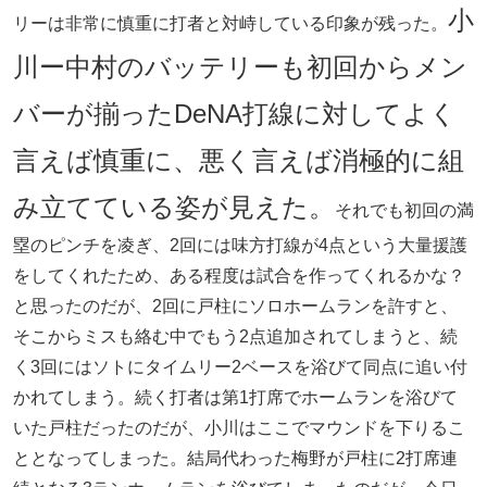
小
リーは非常に慎重に打者と対峙している印象が残った。
川ー中村のバッテリーも初回からメン
バーが揃ったDeNA打線に対してよく
言えば慎重に、悪く言えば消極的に組
み立てている姿が見えた。
それでも初回の満
塁のピンチを凌ぎ、2回には味方打線が4点という大量援護
をしてくれたため、ある程度は試合を作ってくれるかな？
と思ったのだが、2回に戸柱にソロホームランを許すと、
そこからミスも絡む中でもう2点追加されてしまうと、続
く3回にはソトにタイムリー2ベースを浴びて同点に追い付
かれてしまう。続く打者は第1打席でホームランを浴びて
いた戸柱だったのだが、小川はここでマウンドを下りるこ
ととなってしまった。結局代わった梅野が戸柱に2打席連