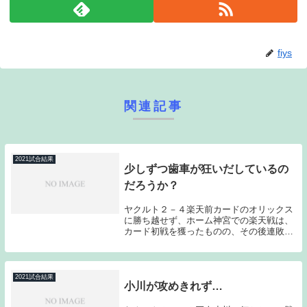
fiys
関連記事
2021試合結果
少しずつ歯車が狂いだしているの
だろうか？
ヤクルト２－４楽天前カードのオリックス
に勝ち越せず、ホーム神宮での楽天戦は、
カード初戦を獲ったものの、その後連敗で
2カード続けて勝ち越すことが出来なかっ
た。前日に続いて序盤に先制点を奪う理想
的なゲームの入りにはなっていたのだが、
クリーンアッ...
2021試合結果
小川が攻めきれず…