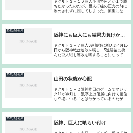
ヤクルト３－１０巨人小川で何とか１つ勝
ちたかったのだが、巨人打線の圧力の前に
攻めきれずに屈してしまった。慎重になる
あまりテンポが悪くなり、いい流れを序盤
で手放してしまった。巨人との3連戦、続
く阪神との3連戦がヤクルトにとって前半
戦の山場とな...
2021試合結果
阪神にも巨人にも結局力負けか…
ヤクルト３－７巨人3連勝後に挑んた4月16
日から阪神戦は連敗を喫し、5連勝後に挑
んだ巨人戦も連敗を喫することになってし
まった。「力負け」と言って差し支えない
結果である。昨日、今日の投手陣が完全に
巨人の主力打者に掴まってしまった。要所
を締めら...
2021試合結果
山田の状態が心配
ヤクルト１－２阪神昨日のゲームでマジッ
ク11が点灯し、数字上は優勝に向けて優位
な立場にいることは分かっているのだが、
やはり1つ負けると不安になるものであ
る。序盤のチャンスで秋山を打ち崩せなか
ったこと、最終回のチャンスで山田、村上
が凡退してし...
2021試合結果
阪神、巨人に喰らい付け