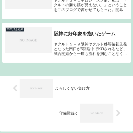
ヤクルト２－１中日シーズン前、私は「ヤ
クルトの勝ち筋が見えない。」ということ
をこのブログで書かせてもらった。開幕シ
リーズで阪神に3連敗を喫した時には暗黒
時代の到来を覚悟した。しかしである。こ
こまでチームは首位阪神、2位巨人に喰ら
い付いている...
2021試合結果
阪神に好印象を抱いたゲーム
ヤクルト５－９阪神ヤクルト移籍後初先発
となった田口が3回途中でKOされるなど、
試合開始から一度も流れを掴むことなく開
幕2連敗となってしまった。スケールの大
きくなった阪神への好印象を抱く場面が多
い開幕第2戦となった。巨人に対抗できる
だけの戦力...
よろしくない負け方
守備難続く