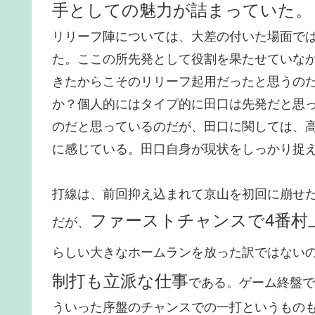
手としての魅力が詰まっていた。
リリーフ陣については、大差の付いた場面で
た。ここの所先発として役割を果たせていな
きたからこそのリリーフ起用だったと思うの
か？個人的にはタイプ的に田口は先発だと思
のだと思っているのだが、田口に関しては、
に感じている。田口自身が現状をしっかり捉
打線は、前回抑え込まれて京山を初回に崩せ
ファーストチャンスで4番村
だが、
らしい大きなホームランを放った訳ではない
制打も立派な仕事
である。ゲーム終盤で
ういった序盤のチャンスでの一打というもの