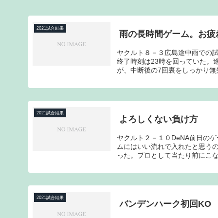
2021試合結果
雨の長時間ゲーム。お疲
ヤクルト８－３広島途中雨での試
終了時刻は23時を回っていた。
が、中断後の7回裏をしっかり無失
2021試合結果
よろしくない負け方
ヤクルト２－１０DeNA前日の
ムにはいい流れで入れたと思う
った。プロとして当たり前にこな
2021試合結果
バンデンハーク初回KO