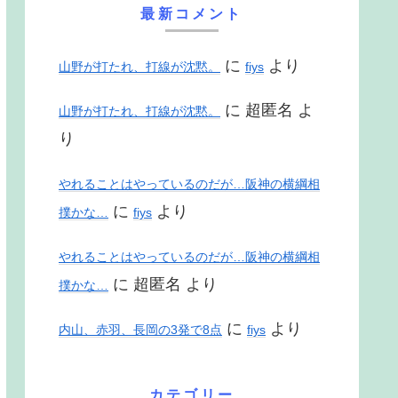
最新コメント
に
より
山野が打たれ、打線が沈黙。
fiys
に
超匿名
よ
山野が打たれ、打線が沈黙。
り
やれることはやっているのだが…阪神の横綱相
に
より
撲かな…
fiys
やれることはやっているのだが…阪神の横綱相
に
超匿名
より
撲かな…
に
より
内山、赤羽、長岡の3発で8点
fiys
カテゴリー