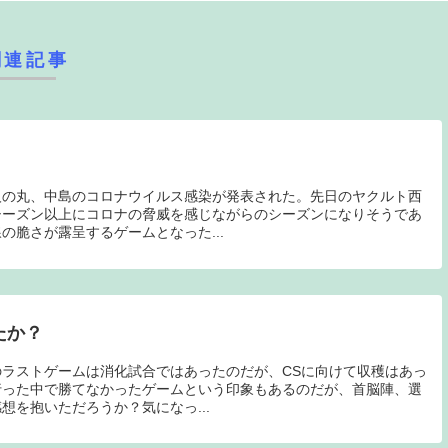
関連記事
人の丸、中島のコロナウイルス感染が発表された。先日のヤクルト西
シーズン以上にコロナの脅威を感じながらのシーズンになりそうであ
の脆さが露呈するゲームとなった...
たか？
ラストゲームは消化試合ではあったのだが、CSに向けて収穫はあっ
行った中で勝てなかったゲームという印象もあるのだが、首脳陣、選
想を抱いただろうか？気になっ...