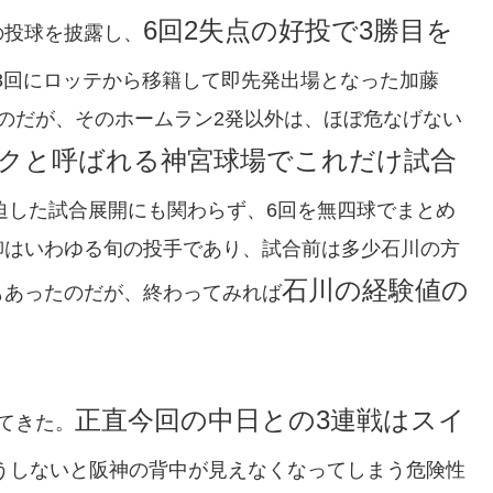
6回2失点の好投で3勝目を
の投球を披露し、
3回にロッテから移籍して即先発出場となった加藤
のだが、そのホームラン2発以外は、ほぼ危なげない
クと呼ばれる神宮球場でこれだけ試合
迫した試合展開にも関わらず、6回を無四球でまとめ
柳はいわゆる旬の投手であり、試合前は多少石川の方
石川の経験値の
もあったのだが、終わってみれば
正直今回の中日との3連戦はスイ
てきた。
うしないと阪神の背中が見えなくなってしまう危険性