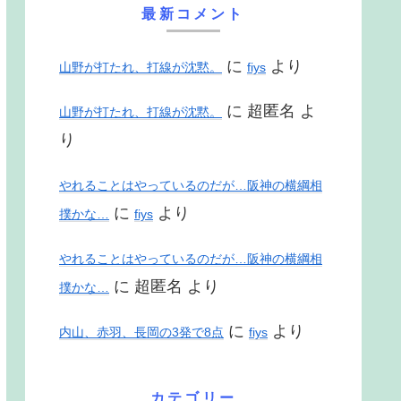
最新コメント
に
より
山野が打たれ、打線が沈黙。
fiys
に
超匿名
よ
山野が打たれ、打線が沈黙。
り
やれることはやっているのだが…阪神の横綱相
に
より
撲かな…
fiys
やれることはやっているのだが…阪神の横綱相
に
超匿名
より
撲かな…
に
より
内山、赤羽、長岡の3発で8点
fiys
カテゴリー