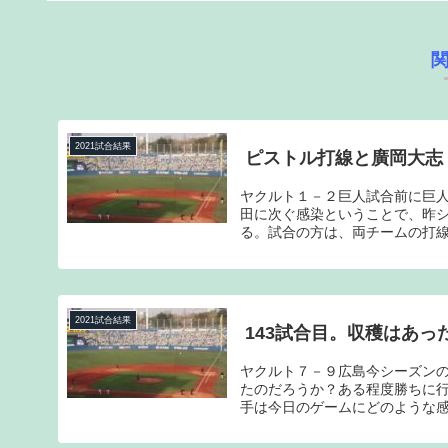
2021試合結果
ピストル打線と廣岡大志
ヤクルト１－２巨人試合前に巨
田に次ぐ感染ということで、昨
る。試合の方は、両チームの打線
2021試合結果
143試合目。収穫はあっ
ヤクルト７－９広島今シーズンの
たのだろうか？ある程度勝ちに
手は今日のゲームにどのような感