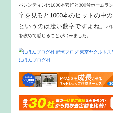
バレンティンは1000本安打と300号ホーム
字を見ると1000本のヒットの中
というのは凄い数字ですよね。
バ
を改めて感じることが出来ました。
にほんブログ村