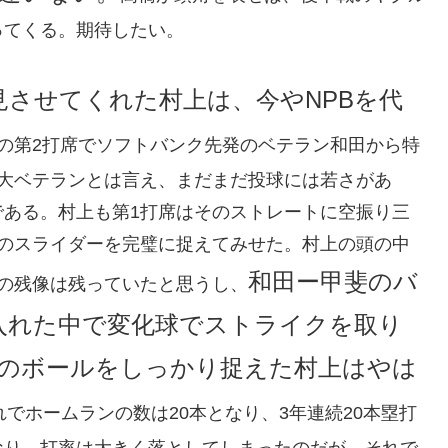
ってくる。期待したい。
を見させてくれた村上は、今やNPBを代
の第2打席でソフトバンク先発のベテラン和田から特
は大ベテランとは言え、まだまだ投球には若さがあ
である。村上も第1打席はそのストレートに空振り三
球のスライダーを完璧に捉えてみせた。村上の頭の中
和田ー甲斐のバ
の残像は残っていたと思うし、
入れた中で変化球でストライクを取り
のボールをしっかり捉えた村上はやは
れでホームランの数は20本となり、3年連続20本塁打
なり、打率は大きく落としてしまったのだが、それで