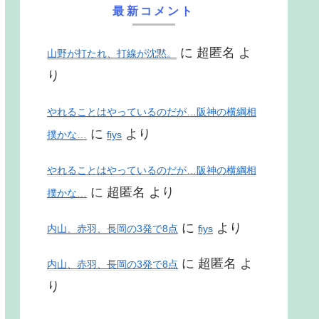
最新コメント
に
超匿名
よ
山野が打たれ、打線が沈黙。
り
やれることはやっているのだが…阪神の横綱相
に
より
撲かな…
fiys
やれることはやっているのだが…阪神の横綱相
に
超匿名
より
撲かな…
に
より
内山、赤羽、長岡の3発で8点
fiys
に
超匿名
よ
内山、赤羽、長岡の3発で8点
り