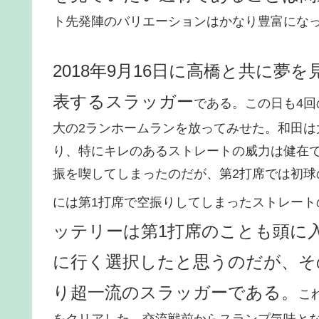
ト先発陣のバリエーションはかなり豊富にな
2018年9月16日に高橋と共に夢
表するスラッガー
である。この日も4回
大の2ランホームランを放ってみせた。和田
り、特にキレのあるストレートの威力は健在
振を喫してしまったのだが、第2打席では初
には第1打席で空振りしてしまったストレート
ッテリーは第1打席のことも頭に
に行く選択したと思うのだが、そ
り超一流のスラッガーである。
こ
をクリアした。交流戦前からスランプ気味と