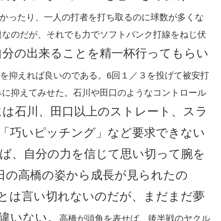
かったり、一人の打者を打ち取るのに球数が多くな
題なのだが、それでも力でソフトバンク打線をねじ伏
自分の出来ることを精一杯行ってもらい
を抑えれば良いのである。6回１／３を投げて被安打
みに抑えてみせた。石川や田口のようなコントロール
には石川、田口以上のストレート、スラ
「巧いピッチング」など要求できない
ば、自分の力を信じて思い切って腕を
16日の高橋の姿から成長が見られたの
とは言い切れないのだが、まだまだ夢
違いない。
高橋が頭角を表せば、後半戦のヤクル