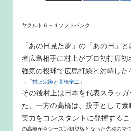
ヤクルト６－４ソフトバンク
「あの日見た夢」の「あの日」とは
者広島相手に村上がプロ初打席初
強気の投球で広島打線と対峙した
→「
村上宗隆と高橋奎二
」
その後村上は日本を代表スラッガ
た。一方の高橋は、投手として素
実力をコンスタントに発揮するこ
の高橋が今シーズン初登板となった先発のマ