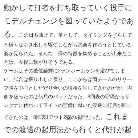
動かして打者を打ち取っていく投手に
モデルチェンジを図っていたようであ
る。
この日も曲げて、落として、タイミングをずらして
と様々な引き出しを駆使しながら試合を作ろうとしている
姿が見られた。そんな二保の特徴を集めることが出来たこ
とは、今後に繋がりそうである。
ゲームはその後佐藤輝に2ランホームランを浴びてしま
い、試合は振り出しに戻り、ここからは両チームのリリー
フ陣を中心とした守り合いの様相を呈してきたのだが、均
衡を破ったのは伏兵のバットだった。8回表の守備からサ
ンタナに代わってライトの守備に就いた渡邊に打席が回っ
これま
てきたのは、8回裏1アウト2塁の場面だった。
での渡邊の起用法から行くと代打が起