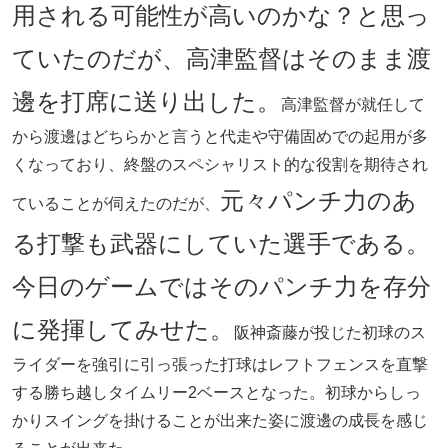
用される可能性が高いのかな？と思っ
ていたのだが、高津監督はそのまま渡
邊を打席に送り出した。
高津監督が就任して
から渡邊はどちらかと言うと代走や守備固めでの起用が多
くなっており、終盤のスペシャリスト的な役割を期待され
元々パンチ力のあ
ていることが伺えたのだが、
る打撃も武器にしていた選手である。
今日のゲームではそのパンチ力を存分
に発揮してみせた。
阪神斎藤が投じた初球のス
ライダーを強引に引っ張った打球はレフトフェンスを直撃
する勝ち越しタイムリー2ベースとなった。初球からしっ
かりスイングを掛けることが出来た姿に渡邊の成長を感じ