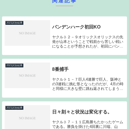
関連記事
2021試合結果
バンデンハーク初回KO
ヤクルト２－９オリックスオリックスの先
発が山本ということで戦前から苦しい戦い
になることが予想されたが、初回にバンデ
ンハークが5点を失ってしまったことによ
り、試合にならなかった。ヤクルト先発の
バンデンハークは、0回２／３を投げ、被
安打５（被本...
2021試合結果
8番捕手
ヤクルト１－７巨人4連勝で巨人、阪神と
の3連戦に挑む形となったのだが、4月の時
と同様に大きな壁に跳ね返されてしまう結
果となってしまった。まだ初戦であるため
明日からの巻き返しに期待したいのだが、
メンタル的には厳しい敗戦となった。どん
な形でも白...
2021試合結果
日々刻々と状況は変化する。
ヤクルト７－１１広島勝ちたかったゲーム
である。勝負を掛けた4回裏に川端、山