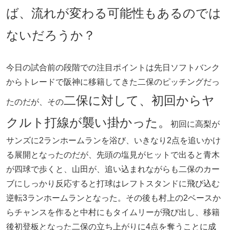
ば、流れが変わる可能性もあるのでは
ないだろうか？
今日の試合前の段階での注目ポイントは先日ソフトバンク
からトレードで阪神に移籍してきた二保のピッチングだっ
二保に対して、初回からヤ
たのだが、その
クルト打線が襲い掛かった。
初回に高梨が
サンズに2ランホームランを浴び、いきなり2点を追いかけ
る展開となったのだが、先頭の塩見がヒットで出ると青木
が四球で歩くと、山田が、追い込まれながらも二保のカー
ブにしっかり反応すると打球はレフトスタンドに飛び込む
逆転3ランホームランとなった。その後も村上の2ベースか
らチャンスを作ると中村にもタイムリーが飛び出し、移籍
後初登板となった二保の立ち上がりに4点を奪うことに成