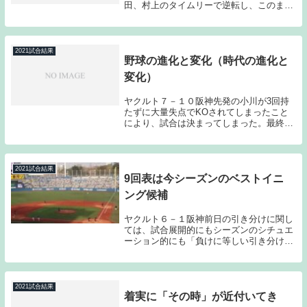
田、村上のタイムリーで逆転し、このまま
逃げ切りを図ったのだが、継投が前倒しに
なる中でミスも絡みリリーフ陣が逆転を許
してしまった。明らかに失速している訳で
はないのだが、...
2021試合結果
野球の進化と変化（時代の進化と
変化）
ヤクルト７－１０阪神先発の小川が3回持
たずに大量失点でKOされてしまったこと
により、試合は決まってしまった。最終的
には先日のゲームからの死球の積み重なり
もあり、警告試合が宣告される後味の悪さ
も残るゲームとなってしまった。ヤクルト
の先発はエー...
2021試合結果
9回表は今シーズンのベストイニ
ング候補
ヤクルト６－１阪神前日の引き分けに関し
ては、試合展開的にもシーズンのシチュエ
ーション的にも「負けに等しい引き分け」
ということを書かせてもらったのだが、こ
の日の9回表の攻撃に関しては、試合展開
的にもシーズンのシチュエーションを考え
た際にも今シ...
2021試合結果
着実に「その時」が近付いてき