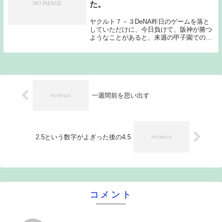
た。
ヤクルト７－３DeNA昨日のゲームを落と
していただけに、今日負けて、阪神が勝つ
ようなことがあると、来週の甲子園での阪
神との2連戦が非常に難しいものになると
思っていたのだが、重苦しい展開が続いた
ゲームを最後は山田の3ランホームランで
突き放し、...
一週間前を思い出す
2.5という数字がよぎった後の4.5
コメント