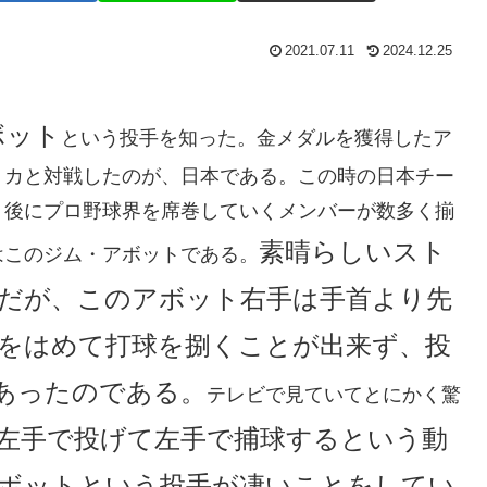
2021.07.11
2024.12.25
ボット
という投手を知った。金メダルを獲得したア
リカと対戦したのが、日本である。この時の日本チー
、後にプロ野球界を席巻していくメンバーが数多く揃
素晴らしいスト
はこのジム・アボットである。
だが、このアボット右手は手首より先
をはめて打球を捌くことが出来ず、投
あったのである。
テレビで見ていてとにかく驚
左手で投げて左手で捕球するという動
ボットという投手が凄いことをしてい