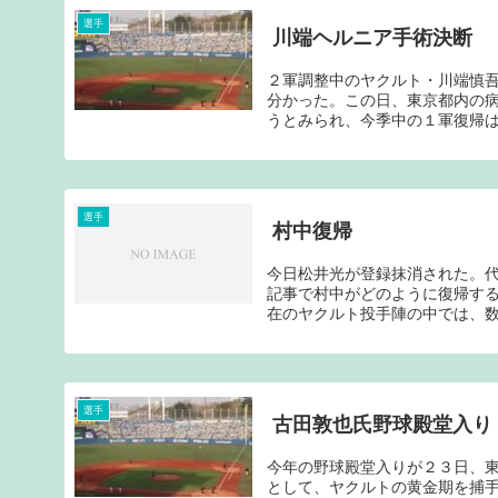
選手
川端ヘルニア手術決断
２軍調整中のヤクルト・川端慎
分かった。この日、東京都内の
うとみられ、今季中の１軍復帰は
選手
村中復帰
今日松井光が登録抹消された。
記事で村中がどのように復帰す
在のヤクルト投手陣の中では、数
選手
古田敦也氏野球殿堂入り
今年の野球殿堂入りが２３日、
として、ヤクルトの黄金期を捕