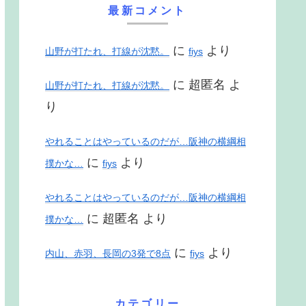
最新コメント
に
より
山野が打たれ、打線が沈黙。
fiys
に
超匿名
よ
山野が打たれ、打線が沈黙。
り
やれることはやっているのだが…阪神の横綱相
に
より
撲かな…
fiys
やれることはやっているのだが…阪神の横綱相
に
超匿名
より
撲かな…
に
より
内山、赤羽、長岡の3発で8点
fiys
カテゴリー