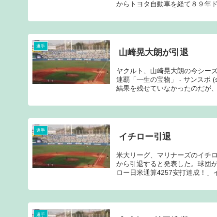
からトヨタ自動車を経て８９年ド
選手
山崎晃大朗が引退
ヤクルト、山崎晃大朗の今シー
連覇「一生の宝物」 - サンスポ 
結果を残せていなかったのだが、高
選手
イチロー引退
米大リーグ、マリナーズのイチ
から引退すると発表した。球団
ロー日米通算4257安打達成！」
選手