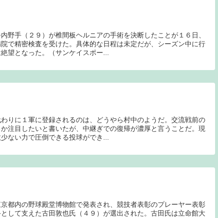
吾内野手（２９）が椎間板ヘルニアの手術を決断したことが１６日、
病院で精密検査を受けた。具体的な日程は未定だが、シーズン中に行
絶望となった。（サンケイスポー...
代わりに１軍に登録されるのは、どうやら村中のようだ。交流戦前の
るか注目したいと書いたが、中継ぎでの復帰が濃厚と言うことだ。現
少ない力で圧倒できる投球ができ...
東京都内の野球殿堂博物館で発表され、競技者表彰のプレーヤー表彰
手として支えた古田敦也氏（４９）が選出された。古田氏は立命館大