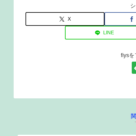
シ
X
LINE
fiy