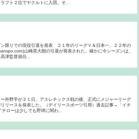
ラフト２位でヤクルトに入団。そ...
ズン限りでの現役引退を発表 ２１年のリーグＶ＆日本一、２２年の
(sanspo.com)山崎晃大朗の引退が発表された。確かに今シーズンは、
津監督就任...
ロー外野手が２１日、アスレチックス戦の後、正式にメジャーリーグ
がリリースを発表した。（デイリースポーツ引用）過去記事→「イチ
イチローは少しでも野球に関わ...