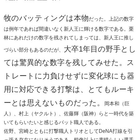
牧のバッティングは本物
だった。上記の数字
は例年であれば間違いなく新人王に輝ける数字である。栗
林にあれだけの数字を残されてしまっては、新人王に推し
大卒1年目の野手とし
づらい部分もあるのだが、
ては驚異的な数字を残してみせた。ス
トレートに力負けせずに変化球にも器
用に対応できる打撃は、とてもルーキ
ーとは思えないものだった。
岡本和（巨
人）、村上（ヤクルト）、佐藤輝（阪神）らと一時代を築
いてもらいたいと感じるバット職人である。
佐野、宮崎とともに打撃職人トリオとしてDeNA打線を引
っ張る存在になりそうである。想像以上に素晴らしい選手