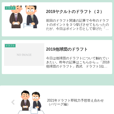
本） 左投左打 投手2位 伊勢 大夢
（明大）...
ドラフト
2019ヤクルトのドラフト（２）
前回のドラフト関連の記事で今年のドラフ
トのポイントを３つ挙げさせてもらったの
だが、今日はポイント①として挙げた「１
位、２位で指名するであろう投手の選択」
という部分について少し書いていきたい。
過去記事はこちらから→「2019ヤクルトの
ドラフト...
ドラフト
2019他球団のドラフト
今日は他球団のドラフトについて触れてい
きたい。昨年の記事はこちらから→「2018
他球団のドラフト」西武 ドラフト1位
宮川 哲（東芝） 右投右打 投手・佐々
木を逃したものの1位宮川、2位浜屋、3位
松岡とタイプの違う3人の投手をしっかり
確保し...
2021年ドラフト即戦力予想答え合わせ
（パリーグ編）