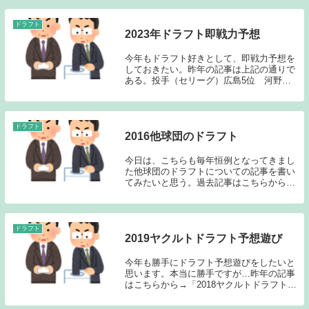
出来るようになった。こういった記事を書
くことが出来るのが、長年ブログを書き続
けて...
ドラフト
2023年ドラフト即戦力予想
今年もドラフト好きとして、即戦力予想を
しておきたい。昨年の記事は上記の通りで
ある。投手（セリーグ）広島5位 河野
佳 右投右打 大阪ガス巨人5位 船迫
大雅 右投左打 西濃運輸ヤクルト1位
吉村 貢司郎 右投右打 東芝中日1位
仲地 礼亜 ...
ドラフト
2016他球団のドラフト
今日は、こちらも毎年恒例となってきまし
た他球団のドラフトについての記事を書い
てみたいと思う。過去記事はこちらから
→「2015他球団のドラフト」、「2016年
ドラ1 12人は誰だ！」日本ハム ドラフ
ト1位 堀 瑞輝（広島新庄）左投左打
投手...
ドラフト
2019ヤクルトドラフト予想遊び
今年も勝手にドラフト予想遊びをしたいと
思います。本当に勝手ですが…昨年の記事
はこちらから→「2018ヤクルトドラフト予
想遊び」1位 奥川 恭伸（星稜高） 右
投右打 投手外れ 河野 竜生（JFE西日