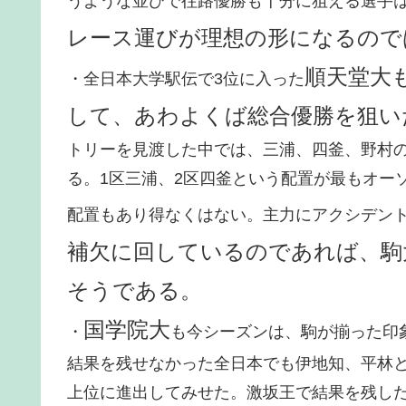
うような並びで往路優勝も十分に狙える選手
レース運びが理想の形になるので
順天堂大
・全日本大学駅伝で3位に入った
して、あわよくば総合優勝を狙い
トリーを見渡した中では、三浦、四釜、野村
る。1区三浦、2区四釜という配置が最もオー
配置もあり得なくはない。主力にアクシデン
補欠に回しているのであれば、駒
そうである。
国学院大
・
も今シーズンは、駒が揃った印
結果を残せなかった全日本でも伊地知、平林
上位に進出してみせた。激坂王で結果を残した