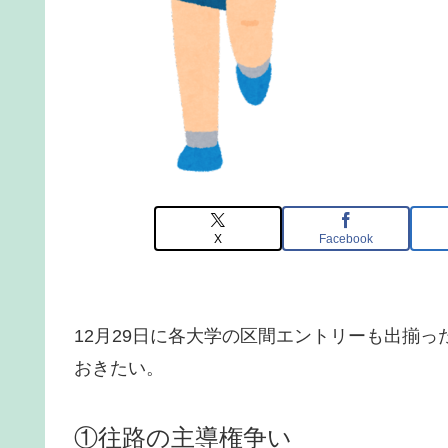
X
Facebook
12月29日に各大学の区間エントリーも出揃
おきたい。
①往路の主導権争い