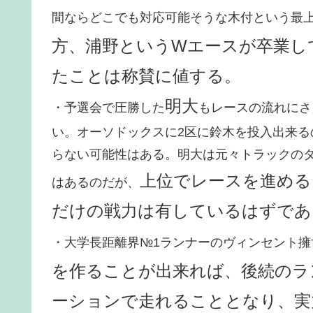
間ならどこでも対応可能そうな木付という最
方、浦野というWエースが卒業し
たことは称賛に値する。
明大
・予選会で圧勝した
もレースの流れにさ
い。オーソドックスに2区に鈴木を投入出来
らない可能性はある。明大は元々トラックの
上位でレースを進める
はあるのだが、
だけの戦力は有しているはずであ
・大学長距離界№1ランナーのヴィンセント擁
を作ることが出来れば、後続のラ
ーションで走れることとなり、実