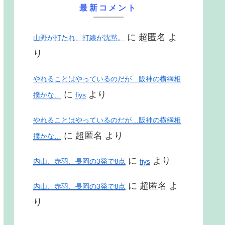
最新コメント
に
超匿名
よ
山野が打たれ、打線が沈黙。
り
やれることはやっているのだが…阪神の横綱相
に
より
撲かな…
fiys
やれることはやっているのだが…阪神の横綱相
に
超匿名
より
撲かな…
に
より
内山、赤羽、長岡の3発で8点
fiys
に
超匿名
よ
内山、赤羽、長岡の3発で8点
り