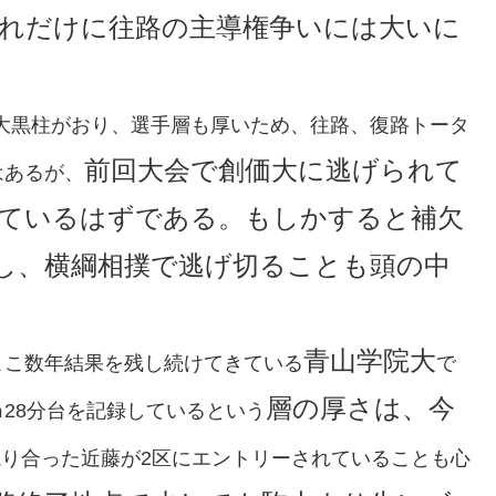
れだけに往路の主導権争いには大いに
大黒柱がおり、選手層も厚いため、往路、復路トータ
前回大会で創価大に逃げられて
はあるが、
ているはずである。もしかすると補欠
し、横綱相撲で逃げ切ることも頭の中
青山学院大
ここ数年結果を残し続けてきている
で
層の厚さは、今
28分台を記録しているという
り合った近藤が2区にエントリーされていることも心