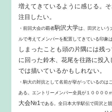
増えてきているように感じる。そ
注目したい。
駒沢大学
・前回大会の覇者
は、田沢という
ルで考えてメンバーを配置してきている印象
しまったことも頭の片隅には残っ
に回った鈴木、花尾を往路に投入
では描いているかもしれない。
・駒大の対抗として名前が挙がっているのは
ある。エントリーメンバー全員が１００００ｍ
大会№1
である。全日本大学駅伝で田沢と競