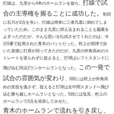
打線で試
打線は、九里から4本のホームランを放ち、
合の主導権を握ることに成功した。
初回
に石川が2点を失い、打線は簡単に三者凡退に倒れてしま
っていたため、このまま九里に抑え込まれることも脳裏を
よぎったのだが、そんな思いを払拭させてくれたのは、今
日5番で起用された青木のバットだった。村上が四球で歩
いた直後に打席が回ってきたのだが、九里の外角高めのス
トレートを逆らわずに捉えると、打球はレフトスタンドに
この一発で
飛び込む同点2ランホームランとなった。
試合の雰囲気が変わり
、3回には村上が外角高
めの失投を逃さず、捉えると打球は左中間スタンドへ飛び
込む勝ち越しホームランとなった。5回には塩見、村上の
ホームランで2点を追加してみせた。
青木のホームランで流れを引き戻し、