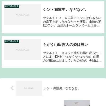
（いわゆる低反発球）騒ぎを思い起こさせ
るよう...
2022試合結果
シン・満塁男。などなど。
ヤクルト１０－６広島チャンスは作るもの
の森下を崩しきれなかった序盤、山崎の逆
転3ラン、山田のホームランで一旦は勝利
を確信した6回裏、今野が崩れ1点差に詰め
寄られながらも、2アウト満塁のピンチで
登板した田口が今日もピンチを凌いだ7回
表、丸山和...
2022試合結果
もがく山田哲人の姿は尊い
ヤクルト１－０ロッテ神宮球場に戻ったこ
とによりDH制ではなくなったため、山田
の起用法に注目していたのだが、今日は3
番セカンドでスタメン出場となった。本調
子でないことは明らかなのだが、第1打席
でホームランを放ち、結果としてこの1点
が決勝点とな...
シン・満塁男。などなど。