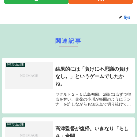
fiys
関連記事
2022試合結果
結果的には「負けに不思議の負け
なし。」というゲームでしたか
ね。
ヤクルト２－５広島初回、2回に1点ずつ得
点を奪い、先発の小川が毎回のようにラン
ナーを許しながらも無失点で切り抜けてい
たため、今シーズンの広島との相性の良さ
も含めて考えれば、何となく逃げ切れそう
だなと感じていたのだが、8回2アウトから
の村上の...
2022試合結果
高津監督が復帰。いきなり「らし
さ」全開。