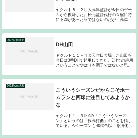
ヤクルト８－２巨人高津監督が今日のゲー
ムから復帰した。松元監督代行の采配に特
に不満があった訳ではないのだが、高津監
督が戻ってきたことによって、何か流れが
変わったように感じる部分があった。もち
ろん選手が徐々に戻ってきているからこ
そ、そう感じる...
2022試合結果
DH山田
ヤクルト１１－４楽天昨日欠場した山田を
今日は3番DHで起用してきた。DHでの起用
ということでやはり本調子ではないと思う
のだが、2ランホームランと犠牲フライで
勝利に貢献してみせた。初回のチャンスで
ダブルプレーに倒れてしまい、このまま負
けてしま...
2022試合結果
こういうシーズンだからこそホー
ムランと四球に注目してみようか
な
ヤクルト１－３DeNA「こういうシーズ
ン」というのは「投高打低」のことを指し
ている。今シーズンも40試合以上を消化し
たのだが、目に見えて得点数が減ってい
る。2011年～2013年頃まで続いた統一球