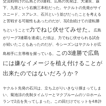
交流戦明けの広島との3連戦、広島の先発は、大瀬良、森
下、九里という右腕三本柱だった。ヤクルトの先発がサイ
スニード、スアレス、石川という並びだったことを考える
と苦戦する可能性もあったのだが、3試合続けての逆転勝
力でねじ伏せてみせた。
ちということで
広島
がリーグ3連覇を達成した頃は、力でねじ伏せられる試合
が続いたこともあったのだが、今シーズンはヤクルトが広
この3連勝で広島
島相手に主導権を握っている。
には嫌なイメージを植え付けることが
出来たのではないだろうか？
ヤクルト先発の石川は、立ち上がりいきなり掴まってしま
い、菊池涼の先制タイムリーとマクブルームのソロホーム
ランで2点を失ってしまった。この回だけでヒットを4本許