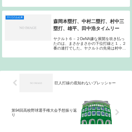
は、1番センター福地、2番ライト上田、3
番レフトミレッジ、4番ファースト畠山、5
番サード川端、6番セカンド田中浩、7番シ
ョート...
2012試合結果
森岡本塁打、中村二塁打、村中三
塁打、雄平、田中浩タイムリー
ヤクルト６－２DeNA嫌な展開を吹き払っ
たのは、まさかまさかの下位打線と１，２
番の連打でした。ヤクルトの先発は村中、
DeNAは国吉。スタメンは、6番にファース
トユウイチ、7番にショート森岡。ユウイ
チは怪我の比屋根に代わって今日1軍登
録。ユウ...
巨人打線の底知れないプレッシャー
第94回高校野球選手権大会予想振り返
り