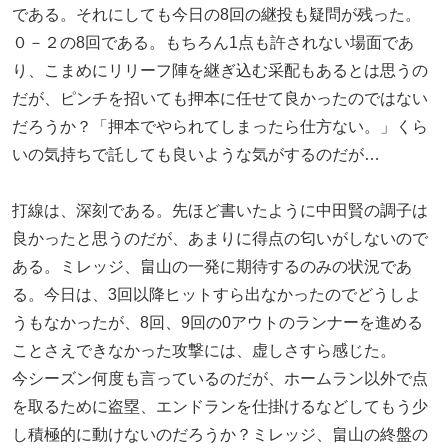
である。それにしても今日の8回の継投も疑問が残った。
０－２の8回である。もちろん1点も許されない場面であ
り、こまめにリリーフ陣を継ぎ込む采配もあるとは思うの
だが、ピンチを招いても押本に任せて良かったのではない
だろうか？「押本でやられてしまったら仕方ない。」くら
いの気持ちで託しても良いような気がするのだが…
打線は、深刻である。先ほど書いたように中田賢の調子は
良かったと思うのだが、あまりに得点の匂いがしないので
ある。ミレッジ、畠山の一発に期待するのみの状況であ
る。今日は、3回以降ヒットすら出なかったのでどうしよ
うもなかったが、8回、9回の0アウトのランナーを進める
ことさえできなかった攻撃には、虚しさすら感じた。
今シーズン何度も言っているのだが、ホームラン以外で点
を取るために盗塁、エンドランを仕掛けるなどしてもう少
し積極的に動けないのだろうか？ミレッジ、畠山の終盤の