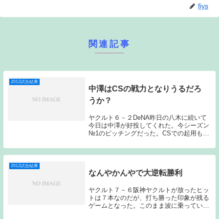
fiys
関連記事
2012試合結果
中澤はCSの戦力となりうるだろ
うか？
ヤクルト６－２DeNA昨日の八木に続いて
今日は中澤が好投してくれた。今シーズン
№1のピッチングだった。CSでの起用もあ
るのだろうか？ヤクルト中澤、DeNA三浦
で始まったこの試合、ヤクルトが2回に中
村のラッキーなヒットで先制すると、6回
にはバ...
2012試合結果
なんやかんやで大逆転勝利
ヤクルト７－６阪神ヤクルトが放ったヒッ
トは７本なのだが、打ち勝った印象が残る
ゲームとなった。このまま波に乗っていき
たい。ヤクルト赤川、阪神能見の先発で始