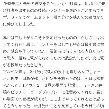
7回2失点と先発の役割を果たしたが、打線は、8，9回に先
頭打者を出すものの後続がランナーを進めることすらでき
ず、０－２でゲームセット。引き分けを挟んでの連敗が５
に伸びてしまった。
赤川は立ち上がりこそ不安定だったものの「らしさ」は出
してくれたと思う。ランナーを出しても得点は最小限に留
め、試合を作ってくれた。及第点は与えられる内容だった
と思う。勝ちに繋がらなかったのは残念だったが、次に繋
がる投球だったと思う。
ブルペン陣は、8回だけで3人の投手を送り込んでしまっ
た。押本、日高が残したピンチを救ったのは、今日も松井
光だった。1アウト１，３塁の場面で登場し、うるさい井
端をピッチャーゴロダブルプレーに仕留めてくれた。厳し
い場面での登板が続くが、ここまでやってくれるとは思っ
てもみなかった。松井光のことを見直している今日この頃