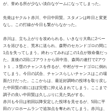
が、誉める所が少ない淡白なゲームになってしまった。
先発はヤクルト赤川、中日中田賢。スタメンは昨日と変更
なし。この打線が今日も繋がらなかった。
赤川は、立ち上がりを攻められる。いきなり大島に2ベー
スを浴びると、荒木に送られ、森野のセカンドゴロの間に
1点を失ってしまう。終わってみればこの1点が致命傷だっ
た。直後の2回に2アウトから田中浩、森岡の連打で2アウ
ト１，３塁のチャンスを作るが、中村がサードゴロに倒れ
てしまう。今日の試合、チャンスらしいチャンスはこの場
面だけだった。ここからは、最近好調時の投球を取り戻し
た中田賢の前にほぼ完璧に抑え込まれてしまう。ここまで
調子の良い中田賢は久しぶりに見た気がする。
赤川も今日は初回以降安定した投球を見せるが、5回に平
田のソロホームランで追加点を奪われてしまう。赤川は、