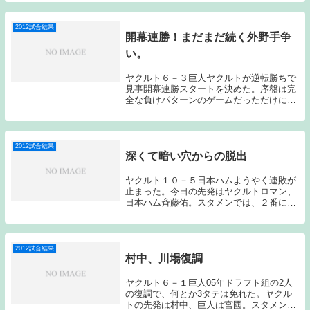
まったこの試合。ヤクルトは、７番レフト
宮出、８番キャッチャー中村を起用してき
た。２連勝の...
2012試合結果
開幕連勝！まだまだ続く外野手争
い。
ヤクルト６－３巨人ヤクルトが逆転勝ちで
見事開幕連勝スタートを決めた。序盤は完
全な負けパターンのゲームだっただけにこ
の勝利は大きい。先発はヤクルト村中、巨
人澤村で始まった。試合が動いたのは３
回、村中が寺内に四球を与えると坂本、長
野、村田にタイ...
2012試合結果
深くて暗い穴からの脱出
ヤクルト１０－５日本ハムようやく連敗が
止まった。今日の先発はヤクルトロマン、
日本ハム斉藤佑。スタメンでは、２番に福
地を入れてきた。試合は初回から動く。ミ
レッジと川端のヒットでチャンスを作ると
連敗中何度もチャンスで凡打を繰り返した
畠山がフェン...
2012試合結果
村中、川場復調
ヤクルト６－１巨人05年ドラフト組の2人
の復調で、何とか3タテは免れた。ヤクル
トの先発は村中、巨人は宮國。スタメン