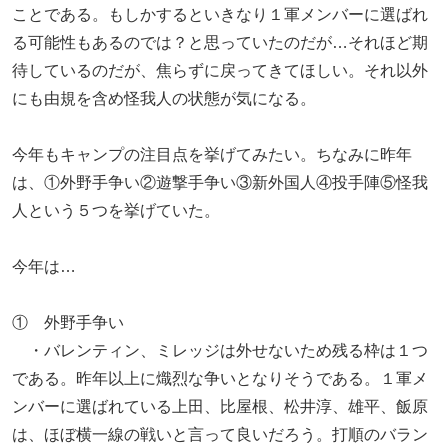
ことである。もしかするといきなり１軍メンバーに選ばれ
る可能性もあるのでは？と思っていたのだが…それほど期
待しているのだが、焦らずに戻ってきてほしい。それ以外
にも由規を含め怪我人の状態が気になる。
今年もキャンプの注目点を挙げてみたい。ちなみに昨年
は、①外野手争い②遊撃手争い③新外国人④投手陣⑤怪我
人という５つを挙げていた。
今年は…
① 外野手争い
・バレンティン、ミレッジは外せないため残る枠は１つ
である。昨年以上に熾烈な争いとなりそうである。１軍メ
ンバーに選ばれている上田、比屋根、松井淳、雄平、飯原
は、ほぼ横一線の戦いと言って良いだろう。打順のバラン