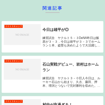
関連記事
２０１３キャンプ
今日は雄平が◎
練習試合 ヤクルト５－３DeNA昨日は飯
原が３－３．今日は雄平が３－３でホーム
ラン１本、盗塁も決めたようで大活躍した
模様だ。左腕神内投手からも二塁打を放っ
ており、バッティングセンスの高さを見せ
つけてくれた。この雄平、紅白戦から結果
を残し続け...
２０１３キャンプ
石山実戦デビュー、岩村はホーム
ラン
練習試合 ヤクルト３－０巨人今日は、ル
ーキー石山から始まり、久古、藤田、押
本、増渕とつないで完封勝利を収めた。押
本は１イニング、その他の投手は２イニン
グずつの登板となった。完封と言ってもど
の投手も短いイニングの中でランナーを出
しながらも何と...
２０１３キャンプ
村中が良過ぎる！