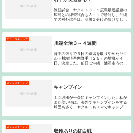
練習試合 ヤクルト３－１広島最近話題の
広島との練習試合も３－１で勝利し、沖縄
での対外試合は、６勝２分けの負けなしで
終えた。公式戦ではないので結果はあまり
関係なのだが、あまりに勝ち過ぎても心配
になるものである。そしてそろそろエース
の座を石川、...
２０１３キャンプ
川端全治３～４週間
背中の張りで３日の練習を取りやめたヤク
ルト川端慎吾内野手（２５）の離脱が４
日、決定した。前日に沖縄・浦添市内の病
院で検査し「脊柱起立筋の肉離れ」で全治
に３、４週間を要すると球団が発表した。
（日刊スポーツ引用）今年こそはヤクルト
の主力となって...
２０１３キャンプ
キャンプイン
１２球団が一斉にキャンプインした。私が
まだ幼い頃は、海外でキャンプインをする
球団も多く、ヤクルトもユマでキャンプを
していたことを覚えている。最近は不況の
影響もあってか日本でキャンプを行う球団
がほとんどであり、今年も１２球団が一斉
にキャンプイ...
２０１３キャンプ
収穫ありの紅白戦