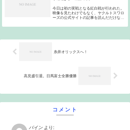
今日は初の実戦となる紅白戦が行われた。
映像を見たわけでもなく、ヤクルトスワロ
ーズの公式サイトの記事を読んだだけなの
だが、野手陣はアピールしなければならな
い選手たちがしっかり結果を残してくれた
ようだ。投手陣に関してはこれから調子を
上げていって...
糸井オリックスへ！
高見盛引退。日馬富士全勝優勝
コメント
パイン
より: