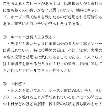
スを考えるとスピードがある上田、比屋根辺りが１番打者
に落ち着くのが良いかな？と思うのだが、単純にキャン
プ、オープン戦で結果を残したものが起用される可能性も
ある。非常に面白い争いが見られそうである。
② ルーキーは何人生き残る？
・先ほども書いたように田川以外の６人が１軍メンバー
に選ばれている。特に投手陣の石山、小川、江村、大場の
４名の投球と起用法は気になるところである。２人ぐらい
は１軍切符を掴めるだろうか？野手の星野、谷内に関して
もどれほどアピールできるか見守りたい。
③ 中村悠平
・個人名を挙げてみた。シーズン前にWBCがあり、相川
がチームを離れることが予想されているだけにその間にこ
の中村がどれほど首脳陣、投手陣の信頼を勝ち取れるか大