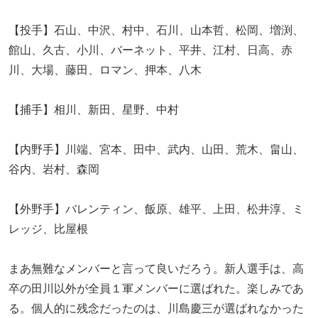
【投手】石山、中沢、村中、石川、山本哲、松岡、増渕、
館山、久古、小川、バーネット、平井、江村、日高、赤
川、大場、藤田、ロマン、押本、八木
【捕手】相川、新田、星野、中村
【内野手】川端、宮本、田中、武内、山田、荒木、畠山、
谷内、岩村、森岡
【外野手】バレンティン、飯原、雄平、上田、松井淳、ミ
レッジ、比屋根
まあ無難なメンバーと言って良いだろう。新人選手は、高
卒の田川以外が全員１軍メンバーに選ばれた。楽しみであ
る。個人的に残念だったのは、川島慶三が選ばれなかった