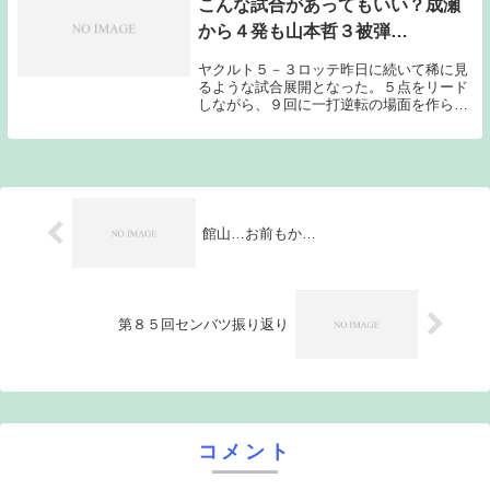
こんな試合があってもいい？成瀬
から４発も山本哲３被弾…
ヤクルト５－３ロッテ昨日に続いて稀に見
るような試合展開となった。５点をリード
しながら、９回に一打逆転の場面を作られ
てしまった。こんな試合があってはいけな
い。弱いチームの勝ち方である。それでも
勝ちは勝ちである。後味は悪いのだが、ラ
ッキーな連勝...
館山…お前もか…
第８５回センバツ振り返り
コメント