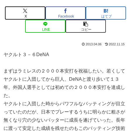
X
Facebook
はてブ
LINE
コピー
2013.04.06
2022.11.15
ヤクルト３－６DeNA
まずはラミレスの２０００本安打を祝福したい。若くして
ヤクルトに入団してから巨人、DeNAと渡り歩いて１３
年。外国人選手としては初めての２０００本安打を達成し
た。
ヤクルトに入団した時からパワフルなバッティングが目立
っていたのだが、日本でプレーするうちに明らかに粗さが
無くなり穴の少ないバッターに成長を遂げていった。長年
に渡って安定した成績を残せたのもこのバッティング技術