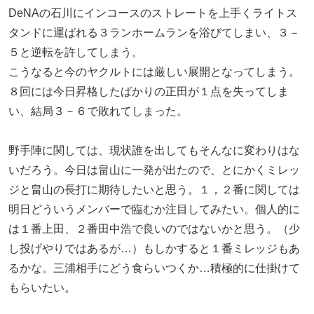
DeNAの石川にインコースのストレートを上手くライトス
タンドに運ばれる３ランホームランを浴びてしまい、３－
５と逆転を許してしまう。
こうなると今のヤクルトには厳しい展開となってしまう。
８回には今日昇格したばかりの正田が１点を失ってしま
い、結局３－６で敗れてしまった。
野手陣に関しては、現状誰を出してもそんなに変わりはな
いだろう。今日は畠山に一発が出たので、とにかくミレッ
ジと畠山の長打に期待したいと思う。１，２番に関しては
明日どういうメンバーで臨むか注目してみたい。個人的に
は１番上田、２番田中浩で良いのではないかと思う。（少
し投げやりではあるが…）もしかすると１番ミレッジもあ
るかな。三浦相手にどう食らいつくか…積極的に仕掛けて
もらいたい。