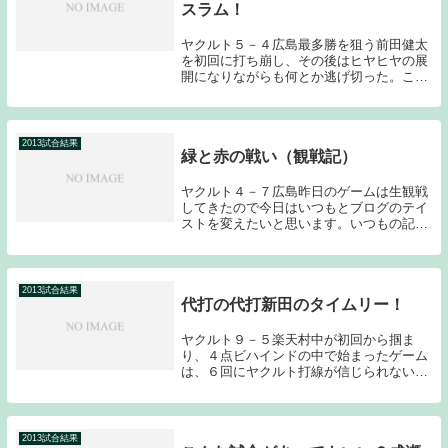
スラム！
ヤクルト５－４広島最多勝を狙う前田健太
を初回に打ち崩し、その後はヒヤヒヤの展
開になりながらも何とか逃げ切った。これ
でルーキー小川の単独最多勝が確定した。
今日はとにかく山田である。７番セカンド
で起用されたのだが、初回から見せ場がや
ってくる。立...
2013試合結果
緑と赤の戦い（観戦記）
ヤクルト４－７広島昨日のゲームは生観戦
してきたので今日はいつもとブログのテイ
ストを変えたいと思います。いつもの記事
を期待している皆さんには申し訳ありませ
ん。それにしても前回神宮で観戦した時も
４－７でヒーローが松山のゲームだった。
（２０１１年...
2013試合結果
代打の代打新田のタイムリー！
ヤクルト９－５楽天村中が初回から掴ま
り、４点ビハインドの中で始まったゲーム
は、６回にヤクルト打線が信じられないく
らいに爆発し１０安打で８点を奪い取り、
逆転勝ちした。このまま勢いに乗れれば良
いのだが…村中は、今日も調子が上がらな
かった。４回の...
2013試合結果