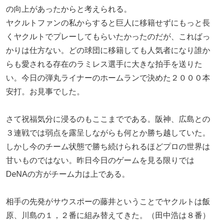
の向上があったからと考えられる。
ヤクルトファンの私からすると巨人に移籍せずにもっと長
くヤクルトでプレーしてもらいたかったのだが、こればっ
かりは仕方ない。どの球団に移籍しても人気者になり誰か
らも愛される存在のラミレス選手に大きな拍手を送りた
い。今日の弾丸ライナーのホームランで決めた２０００本
安打。お見事でした。
さて祝福気分に浸るのもここまでである。阪神、広島との
３連戦では弱点を露呈しながらも何とか勝ち越していた。
しかし今のチーム状態で勝ち続けられるほどプロの世界は
甘いものではない。昨日今日のゲームを見る限りでは
DeNAの方がチーム力は上である。
相手の先発がサウスポーの藤井ということでヤクルトは飯
原、川島の１，２番に組み替えてきた。（田中浩は８番）