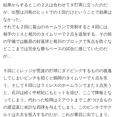
結果からするとこの２人は合わせて９打席に立ったのだ
が、出塁は川島のヒットでの１回だけということで効果は
なかった。
それでも２回に畠山のホームランで先制すると４回には、
相手のミスと相川のタイムリーで２点を追加する。その前
の守備では飯原の好返球と相川のブロックで失点を防ぐな
どここまでは完全な勝ちペースの試合に感じていたのだ
が…
５回にミレッジが荒波の打球にダイビングするものの後逸
してしまいピンチを招くと鶴岡のタイムリーで１点を失
う。そして６回にはラミレスのホームランでまた１点失う
と、石川は続く中村紀にもヒットを浴び、ここで降板とな
ってしまう。代わった松岡は２アウトまでこぎつけるもの
の渡辺直に余計な四球を与えてしまう。このピンチでヤク
ルトは久古を投入するのだが、これが裏目に出てしまう。