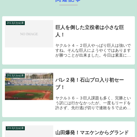
2013試合結果
巨人を倒した立役者は小さな巨
人！
ヤクルト４－２巨人やっぱり巨人は強いで
すね。そんな巨人にようやくではあります
が勝つことが出来ました。今日は素直に喜
びましょう。ナイスゲーム！先発は石川ー
ホールトンということで、おそらく今回の
３連戦の中で最も勝てる可能性が高いのが
今日のゲーム...
2013試合結果
バレ２発！石山プロ入り初セー
ブ！
ヤクルト６－３巨人課題も多く、完勝とい
う訳には行かなかったが、一度もリードを
許さず、先行逃げ切りで連敗を５で止め
た。やはりバレンティンに頼らざるを得な
い所が厳しいチーム事情を表しているよう
ですが…先発の八木は、前回の中日戦同様
完璧な立ち上が...
2013試合結果
山田爆発！マエケンからグランド