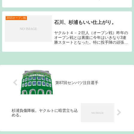
市出身である由規にとっては特に特別な日
である。被災地の復興と自分の復活を重ね
合わせての志願の登板だったようだ。その
由規今日...
2015オープン戦
石川、杉浦もいい仕上がり。
ヤクルト４－２巨人（オープン戦）昨年の
オープン戦とは裏腹に今年はいきなり3連
勝スタートとなった。特に投手陣の頑張り
が目に付く。昨日の小川同様キャンプでは
別メニューの時期もあった石川が2回をノ
ーヒットピッチングとしっかり結果を残し
た。2イニン...
第87回センバツ注目選手
杉浦負傷降板。ヤクルトに暗雲立ち込
める。