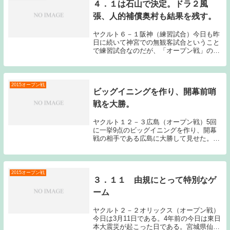
４．１は石山で決定。ドラ２風
張、人的補償奥村も結果を残す。
ヤクルト６－１阪神（練習試合）今日も昨
日に続いて神宮での無観客試合ということ
で練習試合なのだが、「オープン戦」のカ
テゴリに入れさせてもらった。ここの所連
敗を喫しており、もやもやしたゲームが続
いていたのだが、今日の練習試合はヤクル
トファンにと...
2015オープン戦
ビッグイニングを作り、開幕前哨
戦を大勝。
ヤクルト１２－３広島（オープン戦）5回
に一挙9点のビッグイニングを作り、開幕
戦の相手である広島に大勝して見せた。相
手投手の自滅もあったが、こういうイニン
グを数多く作ってもらいたい。それでは今
日は野手陣から振り返って見たい。まずは
山田が開幕の...
2015オープン戦
３．１１ 由規にとって特別なゲ
ーム
ヤクルト２－２オリックス（オープン戦）
今日は3月11日である。4年前の今日は東日
本大震災が起こった日である。宮城県仙台