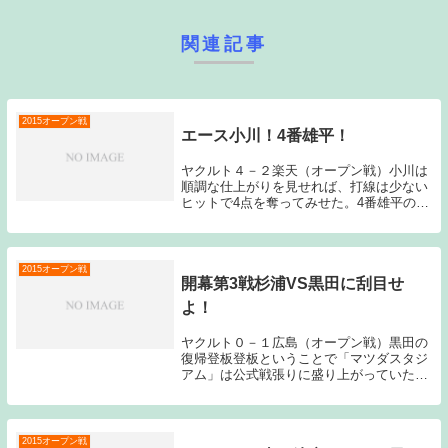
関連記事
2015オープン戦
エース小川！4番雄平！
ヤクルト４－２楽天（オープン戦）小川は
順調な仕上がりを見せれば、打線は少ない
ヒットで4点を奪ってみせた。4番雄平の3
ランホームランが効いた形だが、この点の
獲り方が出来るのも今シーズンのヤクルト
打線である。効果的な一発だった。小川に
関しては、...
2015オープン戦
開幕第3戦杉浦VS黒田に刮目せ
よ！
ヤクルト０－１広島（オープン戦）黒田の
復帰登板登板ということで「マツダスタジ
アム」は公式戦張りに盛り上がっていた。
そんな環境でヤクルト打線は黒田に完璧に
抑え込まれてしまった。流石に現役バリバ
リのメジャーリーガーである。渡米前とは
投球スタイル...
2015オープン戦