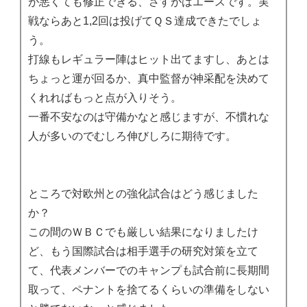
が悪くても修正できる、さすがはエースです。実
戦ならあと1,2回は投げてＱＳ達成できたでしょ
う。
打線もレギュラー陣はヒット出てますし、あとは
ちょっと運が回るか、真中監督が神采配を決めて
くれればもっと点が入りそう。
一番不安なのは守備かなと感じますが、不慣れな
人が多いのでむしろ伸びしろに期待です。
ところで対欧州との強化試合はどう感じました
か？
この間のＷＢＣでも厳しい結果になりましたけ
ど、もう国際試合は相手選手の研究対策を立て
て、代表メンバーでのキャンプも試合前に長期間
取って、ペナントを捨てるくらいの準備をしない