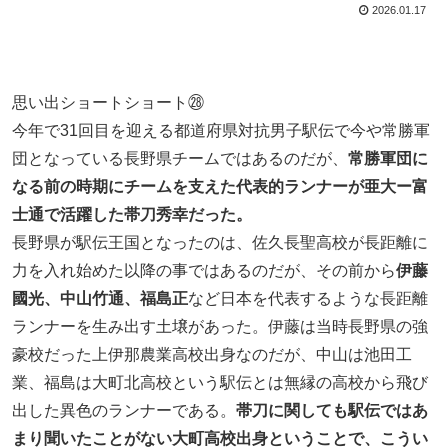
2026.01.17
思い出ショートショート㉘
今年で31回目を迎える都道府県対抗男子駅伝で今や常勝軍
団となっている長野県チームではあるのだが、
常勝軍団に
なる前の時期にチームを支えた代表的ランナーが亜大ー富
士通で活躍した帯刀秀幸だった。
長野県が駅伝王国となったのは、佐久長聖高校が長距離に
力を入れ始めた以降の事ではあるのだが、その前から
伊藤
國光、中山竹通、福島正
など日本を代表するような長距離
ランナーを生み出す土壌があった。伊藤は当時長野県の強
豪校だった上伊那農業高校出身なのだが、中山は池田工
業、福島は大町北高校という駅伝とは無縁の高校から飛び
出した異色のランナーである。
帯刀に関しても駅伝ではあ
まり聞いたことがない大町高校出身ということで、こうい