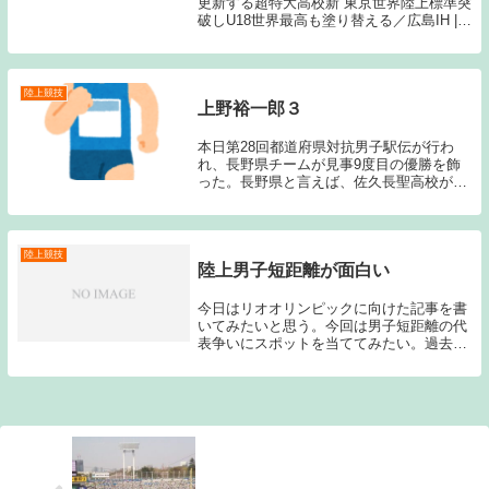
更新する超特大高校新 東京世界陸上標準突
破しU18世界最高も塗り替える／広島IH |
月陸Online｜月刊陸上競技桐生祥秀が10秒
01という驚異的な高校記録を作ってから、
すでに12年の時が経...
陸上競技
上野裕一郎３
本日第28回都道府県対抗男子駅伝が行わ
れ、長野県チームが見事9度目の優勝を飾
った。長野県と言えば、佐久長聖高校が両
角前監督の下、強化を図って以降、長距離
王国として君臨し続けている。この都道府
県対抗男子駅伝でも常に優勝争いが出来る
チームを作り...
陸上競技
陸上男子短距離が面白い
今日はリオオリンピックに向けた記事を書
いてみたいと思う。今回は男子短距離の代
表争いにスポットを当ててみたい。過去記
事はこちらから→「桐生祥秀」過去記事は
3年前の記事である。桐生が高校生ながら
10秒01をマークし、当時20歳の山縣も10秒
0台...