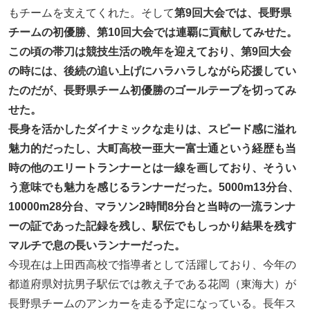
もチームを支えてくれた。そして
第9回大会では、長野県
チームの初優勝、第10回大会では連覇に貢献してみせた。
この頃の帯刀は競技生活の晩年を迎えており、第9回大会
の時には、後続の追い上げにハラハラしながら応援してい
たのだが、長野県チーム初優勝のゴールテープを切ってみ
せた。
長身を活かしたダイナミックな走りは、スピード感に溢れ
魅力的だったし、大町高校ー亜大ー富士通という経歴も当
時の他のエリートランナーとは一線を画しており、そうい
う意味でも魅力を感じるランナーだった。5000m13分台、
10000m28分台、マラソン2時間8分台と当時の一流ランナ
ーの証であった記録を残し、駅伝でもしっかり結果を残す
マルチで息の長いランナーだった。
今現在は上田西高校で指導者として活躍しており、今年の
都道府県対抗男子駅伝では教え子である花岡（東海大）が
長野県チームのアンカーを走る予定になっている。長年ス