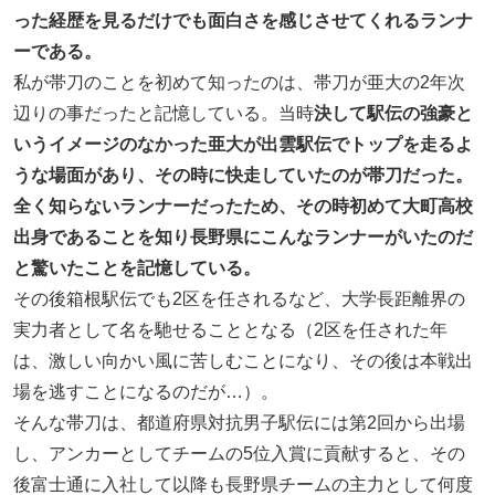
った経歴を見るだけでも面白さを感じさせてくれるランナ
ーである。
私が帯刀のことを初めて知ったのは、帯刀が亜大の2年次
辺りの事だったと記憶している。当時
決して駅伝の強豪と
いうイメージのなかった亜大が出雲駅伝でトップを走るよ
うな場面があり、その時に快走していたのが帯刀だった。
全く知らないランナーだったため、その時初めて大町高校
出身であることを知り長野県にこんなランナーがいたのだ
と驚いたことを記憶している。
その後箱根駅伝でも2区を任されるなど、大学長距離界の
実力者として名を馳せることとなる（2区を任された年
は、激しい向かい風に苦しむことになり、その後は本戦出
場を逃すことになるのだが…）。
そんな帯刀は、都道府県対抗男子駅伝には第2回から出場
し、アンカーとしてチームの5位入賞に貢献すると、その
後富士通に入社して以降も長野県チームの主力として何度