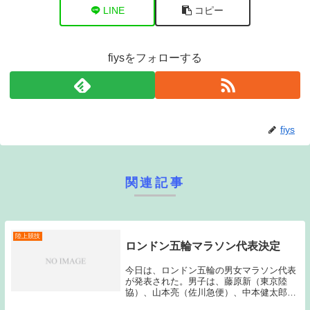
LINE
コピー
fiysをフォローする
fiys
関連記事
陸上競技
ロンドン五輪マラソン代表決定
今日は、ロンドン五輪の男女マラソン代表
が発表された。男子は、藤原新（東京陸
協）、山本亮（佐川急便）、中本健太郎
（安川電機）。女子は木崎良子（ダイハ