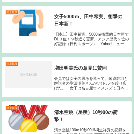
ツ）、重友梨佐（天満屋）、尾崎好美（第
一生命）。また、男子補欠に堀端宏行（旭
化成）、女子補欠に...
陸上競技
女子5000ｍ、田中希実、衝撃の
日本新！
【陸上】田中希実、5000ｍ衝撃的日本新で
DL３位！９秒近く更新、アジア歴代２位の
好記録（日刊スポーツ） - Yahoo!ニュース
先日ブタペスト世界選手権の女子5000ｍ予
選で驚異的な日本新記録を出し、決勝でも
8位入賞を果たした田中が、また...
陸上競技
増田明美氏の意見に賛同
会見では女子の選考を巡って、陸連幹部と
解説者の増田明美さんが“バトル”を繰り広
げた。 女子は名古屋ウィメンズで日本女
子８年ぶりの２時間２２分台を記録した前
田彩里（２３）＝ダイハツ＝、大阪国際で
日本人トップの重友梨佐（２７）＝天満屋
＝、名古屋...
陸上競技
清水空跳（星稜）10秒00の衝
撃！
清水空跳100m10秒00!!!桐生祥秀の記録を