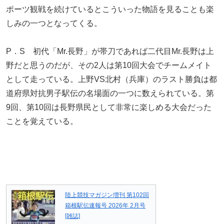
ポーツ観戦を続けているとこういった物語を見ることも楽
しみの一つとなってくる。
P．S 初代「Mr.長野」が帯刀であれば二代目Mr.長野は上
野だと思うのだが、その2人は第10回大会でチームメイト
として走っている。上野VS北村（兵庫）のラスト勝負は都
道府県対抗男子駅伝の名場面の一つに数えられている。第
9回、第10回は長野県民として非常に楽しめる大会だった
ことを覚えている。
陸上競技マガジン増刊 第102回
箱根駅伝速報号 2026年 2月号
[雑誌]