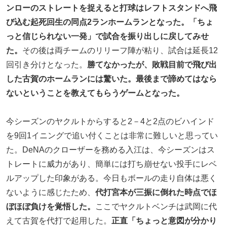
ンローのストレートを捉えると打球はレフトスタンドへ飛
び込む起死回生の同点2ランホームランとなった。「ちょ
っと信じられない一発」で試合を振り出しに戻してみせ
た。
その後は両チームのリリーフ陣が粘り、試合は延長12
回引き分けとなった。
勝てなかったが、敗戦目前で飛び出
した古賀のホームランには驚いた。最後まで諦めてはなら
ないということを教えてもらうゲームとなった。
今シーズンのヤクルトからすると2－4と2点のビハインド
を9回1イニングで追い付くことは非常に難しいと思ってい
た。DeNAのクローザーを務める入江は、今シーズンはス
トレートに威力があり、簡単には打ち崩せない投手にレベ
ルアップした印象がある。今日もボールの走り自体は悪く
ないように感じたため、
代打宮本が三振に倒れた時点でほ
ぼほぼ負けを覚悟した。
ここでヤクルトベンチは武岡に代
えて古賀を代打で起用した。
正直「ちょっと意図が分かり