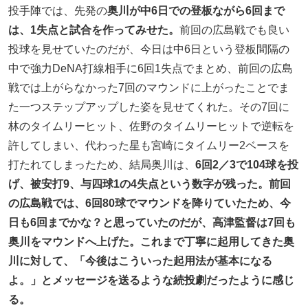
投手陣では、先発の
奥川が中6日での登板ながら6回まで
は、1失点と試合を作ってみせた。
前回の広島戦でも良い
投球を見せていたのだが、今日は中6日という登板間隔の
中で強力DeNA打線相手に6回1失点でまとめ、前回の広島
戦では上がらなかった7回のマウンドに上がったことでま
た一つステップアップした姿を見せてくれた。その7回に
林のタイムリーヒット、佐野のタイムリーヒットで逆転を
許してしまい、代わった星も宮崎にタイムリー2ベースを
打たれてしまったため、結局奥川は、
6回2／3で104球を投
げ、被安打9、与四球1の4失点という数字が残った。前回
の広島戦では、6回80球でマウンドを降りていたため、今
日も6回までかな？と思っていたのだが、高津監督は7回も
奥川をマウンドへ上げた。これまで丁寧に起用してきた奥
川に対して、「今後はこういった起用法が基本になる
よ。」とメッセージを送るような続投劇だったように感じ
る。