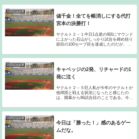
2025試合結果
値千金！全てを帳消しにする代打
宮本の決勝打！
ヤクルト２－１中日1点差の9回にマウンド
に上がった石山がしっかり試合を締め括り
節目の100セーブ目を達成したのだが、今
日に関しては、代打宮本の勝ち越しタイム
リー2ベースを最大限に評価したいと感じ
ている。正直試合内容はあまり褒められた
ものでは...
2025試合結果
キャベッジの2発、リチャードの1
発に泣く
ヤクルト２－５巨人私が今年のヤクルトが
他球団と戦える状況になったと感じたの
は、開幕から86試合目のことである。今日
のゲームも内容的には悪くなかったと感じ
ている。しかし許したヒット4本の内3本が
ホームランとなってしまい、4安打で5点を
失う結果...
2025試合結果
今日は「勝った！」感のあるゲー
ムだな。