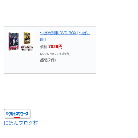
つばめ刑事 DVD-BOX [ つば九
郎 ]
7029円
価格:
(2025/7/9 22:51時点)
感想(7件)
にほんブログ村