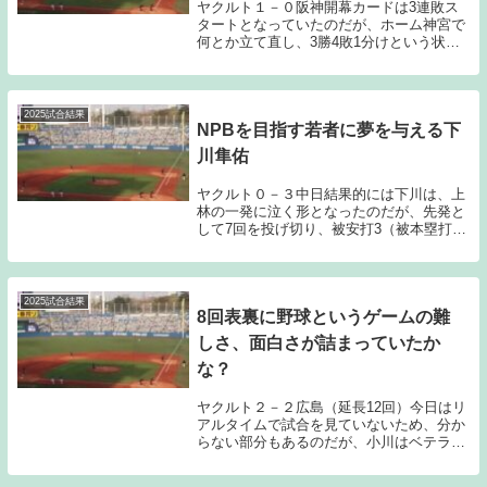
ヤクルト１－０阪神開幕カードは3連敗ス
タートとなっていたのだが、ホーム神宮で
何とか立て直し、3勝4敗1分けという状況
で今週の6連戦を迎えることとなった。甲
子園、横浜スタジアムでの阪神、DeNAと
のビジター6連戦ということで耐える1週間
になる...
2025試合結果
NPBを目指す若者に夢を与える下
川隼佑
ヤクルト０－３中日結果的には下川は、上
林の一発に泣く形となったのだが、先発と
して7回を投げ切り、被安打3（被本塁打
1）、与四死球4の2失点という数字は、期
待以上のスタッツである。先発としても威
力のあるストレートを軸に6つの三振を奪
えたところ...
2025試合結果
8回表裏に野球というゲームの難
しさ、面白さが詰まっていたか
な？
ヤクルト２－２広島（延長12回）今日はリ
アルタイムで試合を見ていないため、分か
らない部分もあるのだが、小川はベテラン
らしいクレバーな投球を披露してくれたの
ではないだろうか？7回で96球を投げ、被