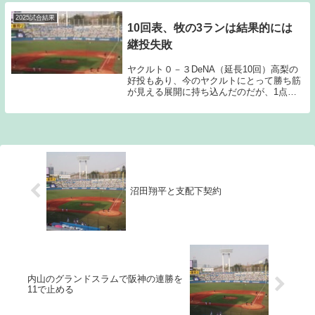
安打6与四死球3の1失点という数字が残っ
た。数...
2025試合結果
10回表、牧の3ランは結果的には
継投失敗
ヤクルト０－３DeNA（延長10回）高梨の
好投もあり、今のヤクルトにとって勝ち筋
が見える展開に持ち込んだのだが、1点が
遠く、延長戦に突入すると10回表2アウト
1，2塁の場面でマウンドに上がったバウマ
ンが牧に先制3ランホームランを浴び、こ
のホ...
沼田翔平と支配下契約
内山のグランドスラムで阪神の連勝を
11で止める