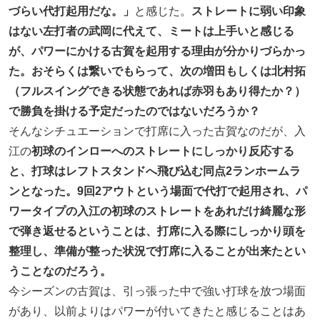
づらい代打起用だな。」
と感じた。
ストレートに弱い印象
はない左打者の武岡に代えて、ミートは上手いと感じる
が、パワーにかける古賀を起用する理由が分かりづらかっ
た。おそらくは繋いでもらって、次の増田もしくは北村拓
（フルスイングできる状態であれば赤羽もあり得たか？）
で勝負を掛ける予定だったのではないだろうか？
そんなシチュエーションで打席に入った古賀なのだが、入
江の
初球のインローへのストレートにしっかり反応する
と、打球はレフトスタンドへ飛び込む同点2ランホームラ
ンとなった。9回2アウトという場面で代打で起用され、パ
ワータイプの入江の初球のストレートをあれだけ綺麗な形
で弾き返せるということは、打席に入る際にしっかり頭を
整理し、準備が整った状況で打席に入ることが出来たとい
うことなのだろう。
今シーズンの古賀は、引っ張った中で強い打球を放つ場面
があり、以前よりはパワーが付いてきたと感じることはあ