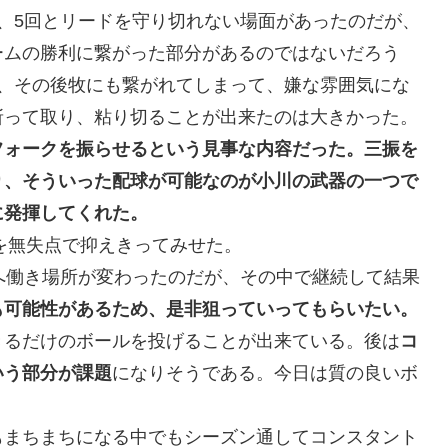
、5回とリードを守り切れない場面があったのだが、
ームの勝利に繋がった部分があるのではないだろう
し、その後牧にも繋がれてしまって、嫌な雰囲気にな
斬って取り、粘り切ることが出来たのは大きかった。
フォークを振らせるという見事な内容だった。三振を
り、そういった配球が可能なのが小川の武器の一つで
に発揮してくれた。
線を無失点で抑えきってみせた。
へ働き場所が変わったのだが、その中で継続して結果
も可能性があるため、是非狙っていってもらいたい。
きるだけのボールを投げることが出来ている。後は
コ
いう部分が課題
になりそうである。今日は質の良いボ
もまちまちになる中でもシーズン通してコンスタント