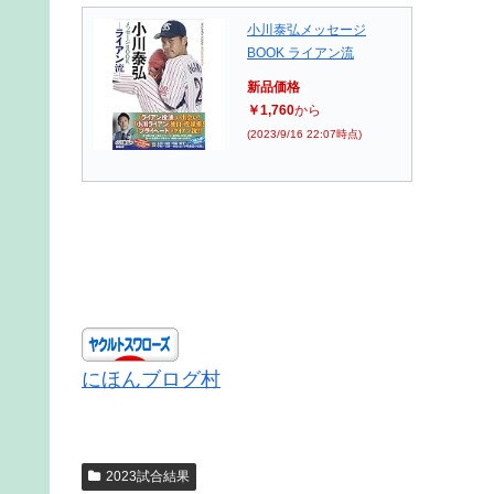
小川泰弘メッセージ
BOOK ライアン流
新品価格
￥1,760
から
(2023/9/16 22:07時点)
にほんブログ村
2023試合結果