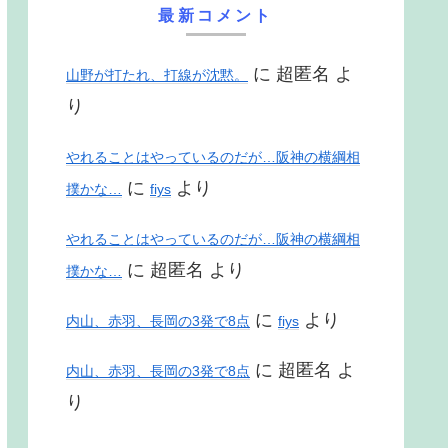
最新コメント
に
超匿名
よ
山野が打たれ、打線が沈黙。
り
やれることはやっているのだが…阪神の横綱相
に
より
撲かな…
fiys
やれることはやっているのだが…阪神の横綱相
に
超匿名
より
撲かな…
に
より
内山、赤羽、長岡の3発で8点
fiys
に
超匿名
よ
内山、赤羽、長岡の3発で8点
り