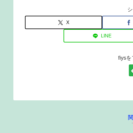
シ
X
LINE
fiy