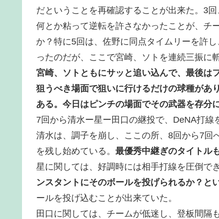
だということを再確認することが出来た。3回
何とか粘って逆転を許さなかったことが、チ
か？特に5回は、佐野に同点タイムリーを許
ったのだが、ここで宮崎、ソトを連続三振に
宮崎、ソトともにサッと追い込んで、最後は
狙うべき場面で狙いに行けるだけの球種があ
ある。今日はピンチの場面でその武器を存分
7回から清水ー星ー田口の継投で、DeNA打
清水は、調子を崩し、ここの所、8回から7回
を残し始めている。
最優秀中継ぎのタイトル
星に関しては、好調時には相手打線を圧倒で
ンスタントにそのボールを投げられるか？と
ールを投げ込むことが出来ていた。
田口に関しては、チームが低迷し、登板間隔