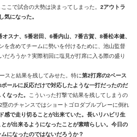
、ここで試合の大勢は決まってしまった。
2アウトラ
し気になった。
番オスナ、5番岩田、6番内山、7番古賀、8番松本健、
ンを含めてチームに勢いを付けるために、池山監督
ないだろうか？実際初回に塩見が打席に入る際の盛り
ベースと結果を残してみせた。特に
第2打席の2ベース
のボールに反応だけで対応したような一打だったのだ
しくなった。
こういった打撃で結果を残してしまうの
，2塁のチャンスではショートゴロダブルプレーに倒れ
ード感で走り切ることが出来ていた。長いリハビリ生
ことが出来るようになったことが素晴らしい。今日の
ームになったのではないだろうか？