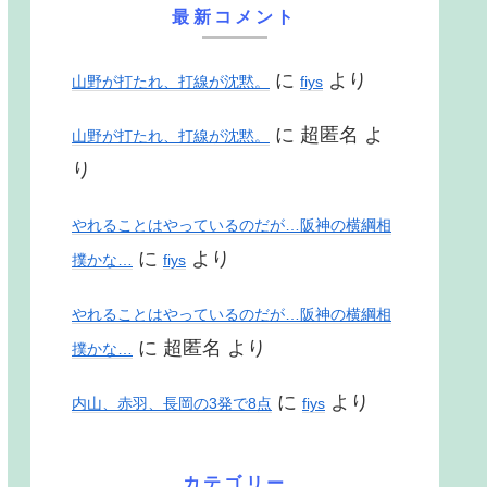
最新コメント
に
より
山野が打たれ、打線が沈黙。
fiys
に
超匿名
よ
山野が打たれ、打線が沈黙。
り
やれることはやっているのだが…阪神の横綱相
に
より
撲かな…
fiys
やれることはやっているのだが…阪神の横綱相
に
超匿名
より
撲かな…
に
より
内山、赤羽、長岡の3発で8点
fiys
カテゴリー