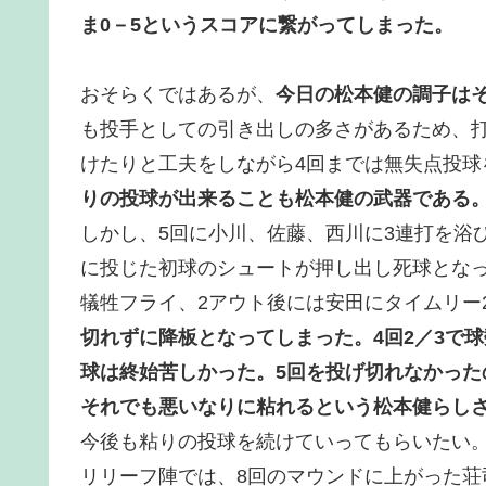
ま0－5というスコアに繋がってしまった。
おそらくではあるが、
今日の松本健の調子は
も投手としての引き出しの多さがあるため、
けたりと工夫をしながら4回までは無失点投球
りの投球が出来ることも松本健の武器である
しかし、5回に小川、佐藤、西川に3連打を浴
に投じた初球のシュートが押し出し死球とな
犠牲フライ、2アウト後には安田にタイムリー
切れずに降板となってしまった。4回2／3で
球は終始苦しかった。5回を投げ切れなかっ
それでも悪いなりに粘れるという松本健らし
今後も粘りの投球を続けていってもらいたい
リリーフ陣では、8回のマウンドに上がった荘