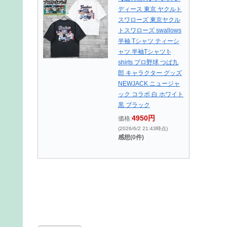
ディース 東京 ヤクルト
スワローズ 東京ヤクル
トスワローズ swallows
半袖 Tシャツ ティーシ
ャツ 半袖Tシャツ t-
shirts プロ野球 つば九
郎 キャラクター グッズ
NEWJACK ニュージャ
ック コラボ 白 ホワイト
黒 ブラック
4950円
価格:
(2026/6/2 21:43時点)
感想(0件)