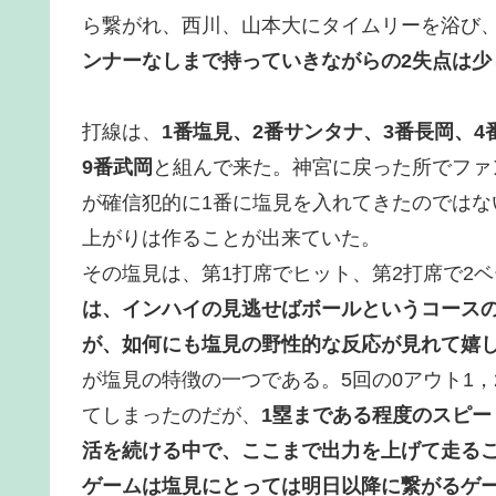
ら繋がれ、西川、山本大にタイムリーを浴び
ンナーなしまで持っていきながらの2失点は少
打線は、
1番塩見、2番サンタナ、3番長岡、4
9番武岡
と組んで来た。神宮に戻った所でファ
が確信犯的に1番に塩見を入れてきたのでは
上がりは作ることが出来ていた。
その塩見は、第1打席でヒット、第2打席で2
は、インハイの見逃せばボールというコース
が、如何にも塩見の野性的な反応が見れて嬉
が塩見の特徴の一つである。5回の0アウト1
てしまったのだが、
1塁まである程度のスピ
活を続ける中で、ここまで出力を上げて走る
ゲームは塩見にとっては明日以降に繋がるゲ