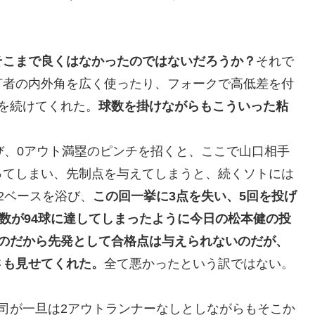
そこまで良くはなかったのではないだろうか？
それで
打者の内外角を広く使ったり、フォークで高低差を付
を続けてくれた。
球数を掛けながらもこういった粘
。
び、0アウト満塁のピンチを招くと、ここで山口相手
ってしまい、先制点を与えてしまうと、続くソトには
2ベースを浴び、
この回一挙に3点を失い、5回を投げ
球数が94球に達してしまったように今日の松本健の投
たのだから先発として合格点は与えられないのだが、
さも見せてくれた。
全て悪かったという訳ではない。
。
司が一旦は2アウトランナーなしとしながらもそこか