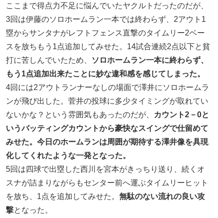
ここまで得点力不足に悩んでいたヤクルトだったのだが、
3回は伊藤のソロホームラン一本では終わらず、2アウト1
塁からサンタナがレフトフェンス直撃のタイムリー2ベー
スを放ちもう1点追加してみせた。14試合連続2点以下と貧
打に苦しんでいたため、
ソロホームラン一本に終わらず、
もう1点追加出来たことに妙な違和感を感じてしまった。
4回には2アウトランナーなしの場面で澤井にソロホームラ
ンが飛び出した。菅井の投球に多少タイミングが取れてい
ないかな？という雰囲気もあったのだが、
カウント2－0と
いうバッティングカウントから豪快なスイングで仕留めて
みせた。今日のホームランは周囲が期待する澤井像を具現
化してくれたような一発となった。
5回は四球で出塁した西川を宮本がきっちり送り、続くオ
スナが詰まりながらもセンター前へ運ぶタイムリーヒット
を放ち、1点を追加してみせた。
無駄のない流れの良い攻
撃
となった。