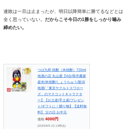
連敗は一旦は止まったが、明日以降簡単に勝てるなどとは
全く思っていない。
だからこそ今日の1勝をしっかり噛み
締めたい。
つば九郎 焼酎（米焼酎）720ml
地酒の店 丸山屋【4合/燕市農家
産米/米焼酎/しょうちゅう/新潟
地酒/「東京ヤクルトスワロー
ズ」のマスコットキャラクタ
ー】【お土産/手土産/プレゼン
ト/ギフトに！贈り物】【送料無
料】 父の日 お中元
4000円
価格:
(2025/6/5 22:13時点)