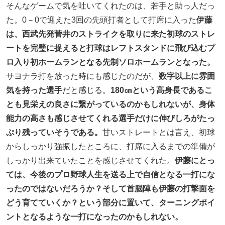
そんなゲームで気を吐いてくれたのは、若手と助っ人だっ
た。0－0で迎えた3回の先頭打者として打席に入った
伊藤
は、西武先発菅井のストライクを取りに来た初球のストレ
ートを完璧に捉えると打球はレフトスタンドに飛び込むプ
ロ入り初ホームランとなる先制ソロホームランとなった。
サヨナラ打を放った時にも感じたのだが、
数字以上に雰囲
気を持った選手
だと感じる。
180㎝という高身長であるこ
とも見栄えの良さに繋がっているのかもしれないが、身体
能力の高さも感じさせてくれる選手だけに伸びしろがたっ
ぷり残っていそうである。
甘いストレートとは言え、初球
からしっかり強振したところに、打席に入るまでの準備が
しっかり出来ていたことを感じさせてくれた。
伊藤にとっ
ては、今後のプロ野球人生を送る上で自信となる一打にな
ったのではないだろうか？そして首脳陣も伊藤の打撃面を
どう育てていくか？という部分に置いて、ターニングポイ
ントとなるような一打になったのかもしれない。