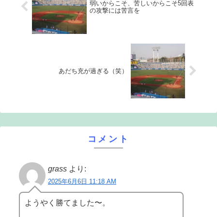
弱いからこそ、苦しいからこそ5回表
の攻撃には苦言を
あだち充が過ぎる（笑）
コメント
grass
より:
2025年6月6日 11:18 AM
ようやく勝てました〜。