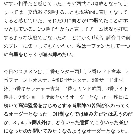
やすい相手だと感じていた。その西武に3連敗となってし
まっては、交流戦で6勝することも現実的に苦しくなって
くると感じていた。それだけに
何とか1つ勝てたことにホ
ッとしている。
1つ勝てたからと言ってチーム状況が好転
するような状態ではないため、とにかく1試合1試合目の前
のプレーに集中してもらいたい。
私は一ファンとして一つ
の白星をじっくり噛み締めたい。
今日のスタメンは、1番センター西川、2番レフト宮本、3
番ファーストオスナ、4番DHサンタナ、5番サード北村
拓、6番キャッチャー古賀、7番セカンド武岡、8番ライト
澤井、9番ショート伊藤というオーダーとなった。
昨日に
続いて高津監督をはじめとする首脳陣の苦悩が伝わってく
るオーダーとなった。DH制ならでは組み方だとは思うのだ
が、3，4，5番以外は、どういった意図でこういった並び
になったのか聞いてみたくなるようなオーダーとなった。