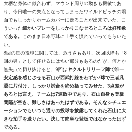
大柄な身体に似合わず、マウンド周りの動きも機敏であ
り、今日唯一の失点となってしまったワイルドピッチの場
面でもしっかりホームカバーに走ることが出来ていた。こ
ういった
細かいプレーをしっかりこなせるところは好印象
である。
このまま日本野球に上手く慣れていってもらいた
い。
8回の星の投球に関しては、危うさもあり、次回以降も「8
回の男」として任せるには怖い部分もあるのだが、何とか
無失点で切り抜けると、9回は
ヤクルトリリーフ陣で唯一
安定感を感じさせる石山が西武打線をわずか7球で三者凡
退に片付け、しっかり試合を締め括ってみせた。3点差が
あるとは言え、チームは7連敗中であり、石山自身も登板
間隔が空き、難しさはあったはずである。そんなシチュエ
ーションでもいつも通りの投球を披露してくれた石山に大
きな拍手を送りたい。決して簡単な登板ではなかったはず
である。