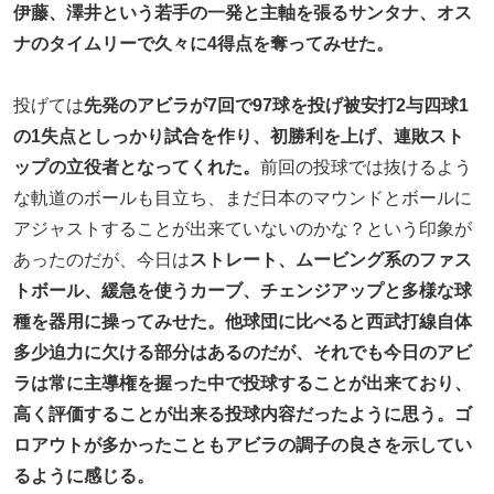
伊藤、澤井という若手の一発と主軸を張るサンタナ、オス
ナのタイムリーで久々に4得点を奪ってみせた。
投げては
先発のアビラが7回で97球を投げ被安打2与四球1
の1失点としっかり試合を作り、初勝利を上げ、連敗スト
ップの立役者となってくれた。
前回の投球では抜けるよう
な軌道のボールも目立ち、まだ日本のマウンドとボールに
アジャストすることが出来ていないのかな？という印象が
あったのだが、今日は
ストレート、ムービング系のファス
トボール、緩急を使うカーブ、チェンジアップと多様な球
種を器用に操ってみせた。他球団に比べると西武打線自体
多少迫力に欠ける部分はあるのだが、それでも今日のアビ
ラは常に主導権を握った中で投球することが出来ており、
高く評価することが出来る投球内容だったように思う。ゴ
ロアウトが多かったこともアビラの調子の良さを示してい
るように感じる。