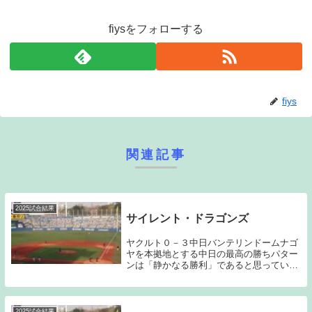
fiysをフォローする
fiys
関連記事
2025試合結果
サイレント・ドラゴンズ
ヤクルト０－３中日バンテリンドームナゴ
ヤを本拠地とする中日の最高の勝ちパター
ンは「静かなる勝利」であると思ってい
る。淡々と試合を進め、派手さはなくとも
いつの間にか得点を奪い、そのまま逃げ切
る。大きな山場を作ることなく勝利に繋げ
る。投手力の高...
2025試合結果