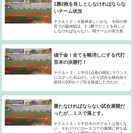
1勝2敗を良しとしなければならな
いチーム状況
ヤクルト０－６阪神哀しいかな、今回の神
宮での阪神戦は、1つ勝てたことを良しと
しなければならない。両チームの実力差だ
けを考えれば、普通に3連敗もあり得たと
思う。その中で1つ勝ちを拾えたことをポ
ジティブに捉えなければならない。今日は
中盤にビッグ...
2025試合結果
値千金！全てを帳消しにする代打
宮本の決勝打！
ヤクルト２－１中日1点差の9回にマウンド
に上がった石山がしっかり試合を締め括り
節目の100セーブ目を達成したのだが、今
日に関しては、代打宮本の勝ち越しタイム
リー2ベースを最大限に評価したいと感じ
ている。正直試合内容はあまり褒められた
ものでは...
2025試合結果
勝たなければならない試合展開だ
ったが…ミスで落とす。
ヤクルト３－５中日今のヤクルトは強くな
い。それだけにロースコアの展開に持ち込