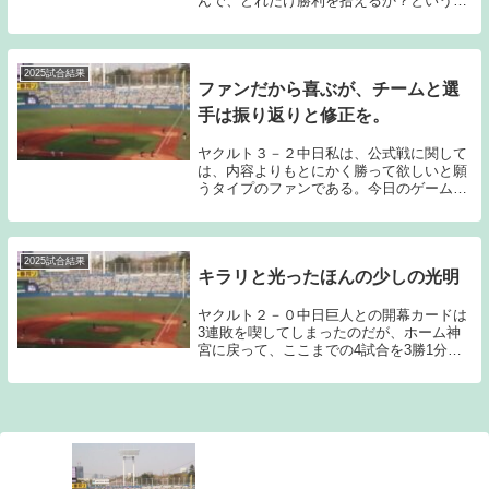
んで、どれだけ勝利を拾えるか？というゲ
ームが続いている。正直「この展開に持ち
込んだのだから確実に勝たなければならな
い。」と感じるゲームはほとんどなかった
と記憶してい...
2025試合結果
ファンだから喜ぶが、チームと選
手は振り返りと修正を。
ヤクルト３－２中日私は、公式戦に関して
は、内容よりもとにかく勝って欲しいと願
うタイプのファンである。今日のゲームに
関しても勝つことが出来たということで一
ファンとして喜ばしい気持ちを持っている
のだが、野球としては、「下手な野球だっ
たな。」とい...
2025試合結果
キラリと光ったほんの少しの光明
ヤクルト２－０中日巨人との開幕カードは
3連敗を喫してしまったのだが、ホーム神
宮に戻って、ここまでの4試合を3勝1分け
でカバーし、星を五分に戻してみせた。し
かし決してチーム状況は良いようには感じ
ないし、広島、中日に関しては今のヤクル
トにとって...