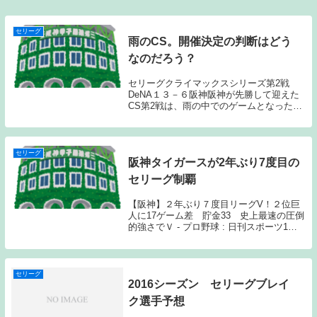
セリーグ
雨のCS。開催決定の判断はどう
なのだろう？
セリーグクライマックスシリーズ第2戦
DeNA１３－６阪神阪神が先勝して迎えた
CS第2戦は、雨の中でのゲームとなった。
しかも少雨ではなく、かなりの雨が降って
おり、グラウンド状態は最悪だった。内野
にははっきりとした水溜りが確認でき、外
野も水浸し...
セリーグ
阪神タイガースが2年ぶり7度目の
セリーグ制覇
【阪神】２年ぶり７度目リーグV！２位巨
人に17ゲーム差 貯金33 史上最速の圧倒
的強さでＶ - プロ野球 : 日刊スポーツ1日
遅れになってしまったが、上記の日刊スポ
ーツの記事の通り、阪神タイガースが圧倒
的な強さで今年のセリーグを制覇してみ
せ...
セリーグ
2016シーズン セリーグブレイ
ク選手予想