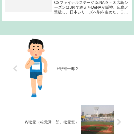
CSファイナルステージDeNA９－３広島シ
ーズンは3位で終えたDeNAが阪神、広島と
撃破し、日本シリーズへ駒を進めた。ラミ
レス監督の短期決戦用の采配や若手選手の
躍動がCS突破のポイントとなっただろう
か？DeNAはここ2年程で投手、野手とも
に...
上野裕一郎２
W松元（松元秀一郎、松元繁）