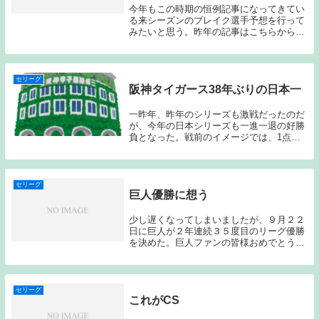
今年もこの時期の恒例記事になってきてい
る来シーズンのブレイク選手予想を行って
みたいと思う。昨年の記事はこちらから
→「2015シーズン セリーグブレイク選手
予想」ヤクルトスワローズ投手 杉浦 稔
大 右投右打 国学院大 ３年目・プロ入
り後は故障...
セリーグ
阪神タイガース38年ぶりの日本一
一昨年、昨年のシリーズも激戦だったのだ
が、今年の日本シリーズも一進一退の好勝
負となった。戦前のイメージでは、1点を
どう奪い、どう防ぐか？というようなロー
スコアでの競り合いが多くなるのでは？と
予想していたのだが、終わってみれば、1
試合1試合違...
セリーグ
巨人優勝に想う
少し遅くなってしまいましたが、９月２２
日に巨人が２年連続３５度目のリーグ優勝
を決めた。巨人ファンの皆様おめでとうご
ざいます。昨シーズンはヤクルト戦で優勝
が決まりこのブログでも「巨人ファンの皆
様優勝おめでとうございます」というタイ
トルでちょこ...
セリーグ
これがCS