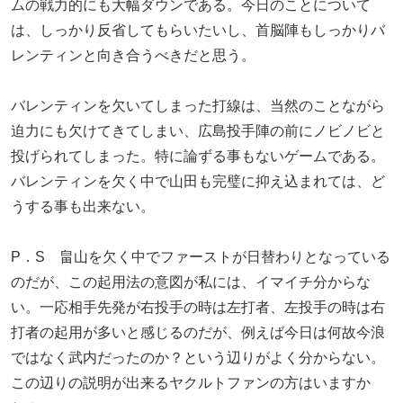
ムの戦力的にも大幅ダウンである。今日のことについて
は、しっかり反省してもらいたいし、首脳陣もしっかりバ
レンティンと向き合うべきだと思う。
バレンティンを欠いてしまった打線は、当然のことながら
迫力にも欠けてきてしまい、広島投手陣の前にノビノビと
投げられてしまった。特に論ずる事もないゲームである。
バレンティンを欠く中で山田も完璧に抑え込まれては、ど
うする事も出来ない。
P．S 畠山を欠く中でファーストが日替わりとなっている
のだが、この起用法の意図が私には、イマイチ分からな
い。一応相手先発が右投手の時は左打者、左投手の時は右
打者の起用が多いと感じるのだが、例えば今日は何故今浪
ではなく武内だったのか？という辺りがよく分からない。
この辺りの説明が出来るヤクルトファンの方はいますか