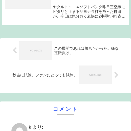
ヤクルト１－４ソフトバンク昨日三塁線に
ピタリと止まるサヨナラ打を放った柳田
が、今日は気分良く豪快に2本塁打4打点の
活躍でヤクルト投手陣を粉砕した。石川か
らのホームランも成瀬からのホームランも
物凄い打球だった。そしてソフトバンクの
先発石川柊太...
この展開であれば勝ちたかった。嫌な
逆転負け。
秋吉に試練。ファンにとっても試練。
コメント
k
より: