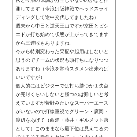
松と今浪の体調が万全じゃないのかなと推
測してます（今浪は阪神戦でヘッドスライ
ディングして途中交代してましたね）
週末から中日と逆天王山ですが京田とビシ
エドが打ち始めて状態が上がってきてます
から三連敗もありますね。
今から特別変わった采配や起用はしないと
思うのでチームの状況も頭打ちになりつつ
ありますね（今浪を常時スタメン出来れば
いいですが）
個人的にはビジターでは打ち勝つか１失点
か完封くらいしないと勝つのは難しいと考
えていますが菅野みたいなスーパーエース
がいないので打線重視でグリーン・廣岡・
渡辺をあげて（西浦・藤井・ギルメット落
として）このままなら最下位は見えてるの