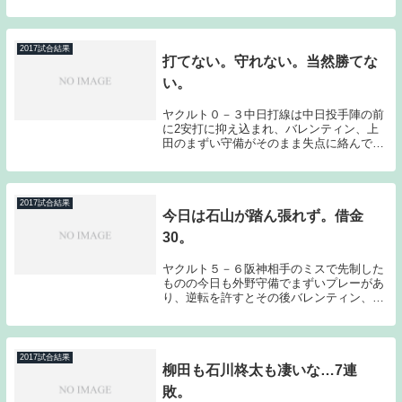
っても今シーズン初先発となった成瀬であ
る。しかし不可解な降板でマウンドを降り
る事となってしまった。この起用法をどう
捉えれば良いの...
2017試合結果
打てない。守れない。当然勝てな
い。
ヤクルト０－３中日打線は中日投手陣の前
に2安打に抑え込まれ、バレンティン、上
田のまずい守備がそのまま失点に絡んでし
まい、今日も当然のように敗れてしまっ
た。最後まで足掻いてもらいたい気持ちは
強いのだが、そろそろ来シーズン以降も視
野に入れながら...
2017試合結果
今日は石山が踏ん張れず。借金
30。
ヤクルト５－６阪神相手のミスで先制した
ものの今日も外野守備でまずいプレーがあ
り、逆転を許すとその後バレンティン、リ
ベロのホームランで勝ち越し、何とか逃げ
切り態勢に持ち込んだのだが、今日は逃げ
切り態勢で登板した石山が阪神の代打伊藤
隼に逆転3ラ...
2017試合結果
柳田も石川柊太も凄いな…7連
敗。