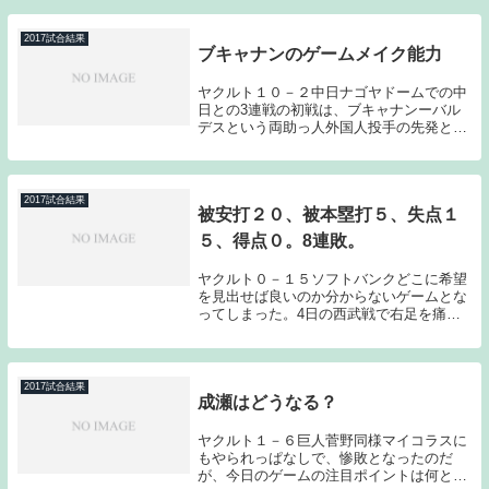
2017試合結果
ブキャナンのゲームメイク能力
ヤクルト１０－２中日ナゴヤドームでの中
日との3連戦の初戦は、ブキャナンーバル
デスという両助っ人外国人投手の先発とな
ったのだが、力を発揮したのはブキャナン
だった。自身の連敗を5で止め、久々の6勝
目を上げてみせた。先発のブキャナンは立
ち上がりに...
2017試合結果
被安打２０、被本塁打５、失点１
５、得点０。8連敗。
ヤクルト０－１５ソフトバンクどこに希望
を見出せば良いのか分からないゲームとな
ってしまった。4日の西武戦で右足を痛め
たバレンティンが登録抹消となってしま
い、戦力的に相当厳しくなってきた印象で
ある。もちろん応援はし続けるのだが、6
月上旬にして終...
2017試合結果
成瀬はどうなる？
ヤクルト１－６巨人菅野同様マイコラスに
もやられっぱなしで、惨敗となったのだ
が、今日のゲームの注目ポイントは何とい