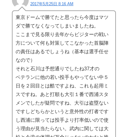
2017年5月25日 8:16 AM
東京ドームで勝てたと思ったら今度はマツ
ダで勝てなくなってしまいましたね。
ここまで見る限り去年からビジターの戦い
方について何も対策してこなかった首脳陣
の責任はあるでしょうね（基本は選手任せ
なので）
それと石川は予想通りでしたね37才の
ベテランに他の若い投手もやってない中５
日を２回目とは酷ですよね、これも起用ミ
スですね。あと打順も大引１番で西浦スタ
メンでしたが疑問ですね、大引は盗塁ない
ですしどちらかというと意外性の打者です
し西浦に限っては投手より打率低いので使
う理由が見当たらない。武内に関しては大