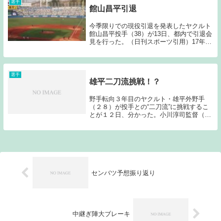
と思われるの...
選手
館山昌平引退
今季限りでの現役引退を発表したヤクルト
館山昌平投手（38）が13日、都内で引退会
見を行った。（日刊スポーツ引用）17年間
ヤクルト投手陣の顔としてチームを支えた
館山がついに引退することとなった。大き
な故障、手術を繰り返した野球人生であ
り、私も...
選手
雄平二刀流挑戦！？
野手転向３年目のヤクルト・雄平外野手
（２８）が投手との“二刀流”に挑戦するこ
とが１２日、分かった。小川淳司監督（５
５）の発案で、１３日の愛媛・松山秋季キ
ャンプでブルペンに入る。来年２月の沖
縄・浦添キャンプでは練習試合で実戦テス
トする予定。阪...
センバツ予想振り返り
中継ぎ陣大ブレーキ