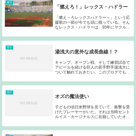
厘、１６本塁打...
選手
「燃えろ！」レックス・ハドラー
「燃え～ろレックスハドラー～」という応
援歌の一節が今でも頭に残っている。そん
なレックス・ハドラーは、93年にヤクルト
でプレーし、セカンドのレギュラーとし
て、セリーグ制覇、日本一に貢献した隠れ
た名助っ人外国人選手である。92年にリー
グ制覇を果...
選手
湯浅大の意外な成長曲線！？
キャンプ、オープン戦、そして練習試合で
アピールを続ける巨人の若手野手湯浅大に
ついて触れておきたい。このブログでも2
度ほど名前を挙げている。→「2017ヤクル
トドラフト予想遊び」、「2019ヤクルトの
ドラフト（４） 番外編」どちらの記事で
も守...
選手
オズの魔法使い
子どもの頃日米野球を見ていて、衝撃を受
けたプレーヤーがいた。それは当時セント
ルイス・カージナルスに在籍していたオジ
ー・スミスである。私の記憶にあるのはお
そらく９２年の日米野球であると思われる
ため、すでにオジー・スミスは晩年だった