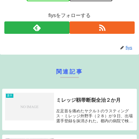
fiysをフォローする
fiys
関連記事
選手
ミレッジ靱帯断裂全治２か月
左足首を痛めたヤクルトのラスティング
ス・ミレッジ外野手（２８）が９日、出場
選手登録を抹消された。都内の病院で検査
した結果、２カ所の靱帯（じんたい）断裂
を負い、全治約２カ月と診断された。今季
成績は９６試合に出場し、打率２割５分１