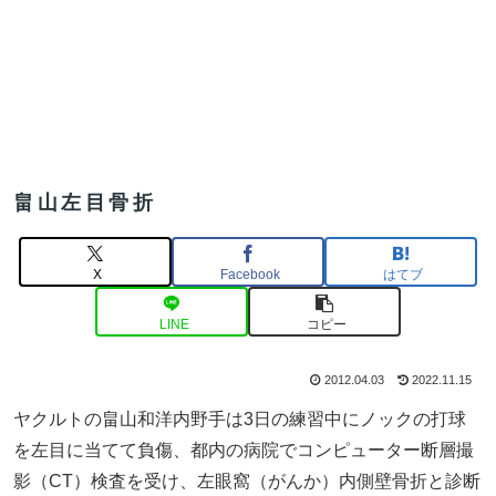
畠山左目骨折
X
Facebook
はてブ
LINE
コピー
2012.04.03
2022.11.15
ヤクルトの畠山和洋内野手は3日の練習中にノックの打球
を左目に当てて負傷、都内の病院でコンピューター断層撮
影（CT）検査を受け、左眼窩（がんか）内側壁骨折と診断