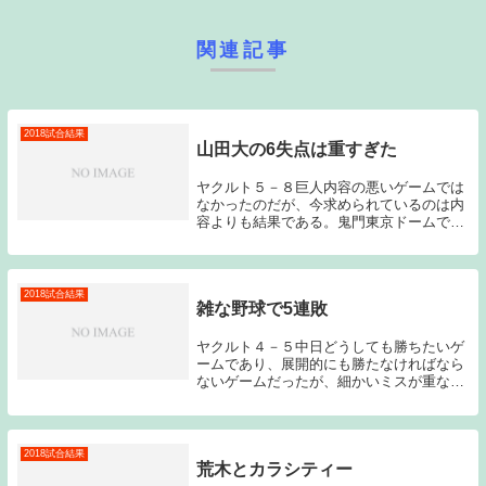
関連記事
2018試合結果
山田大の6失点は重すぎた
ヤクルト５－８巨人内容の悪いゲームでは
なかったのだが、今求められているのは内
容よりも結果である。鬼門東京ドームでの
勝利が欲しい所である。相手の先発が菅野
だった事を思うと山田大が3回までに失っ
た6点があまりにも大きかった。先発の山
田大は怪我で...
2018試合結果
雑な野球で5連敗
ヤクルト４－５中日どうしても勝ちたいゲ
ームであり、展開的にも勝たなければなら
ないゲームだったが、細かいミスが重なっ
てしまい、連敗を止める事ができなかっ
た。この負けは痛い。力のなさを思い知ら
される結果となった。時間がないので短め
に。石川VS吉...
2018試合結果
荒木とカラシティー