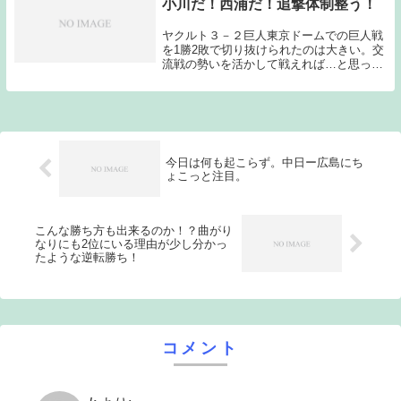
小川だ！西浦だ！追撃体制整う！
ヤクルト３－２巨人東京ドームでの巨人戦
を1勝2敗で切り抜けられたのは大きい。交
流戦の勢いを活かして戦えれば…と思って
いたのだが、2連敗を喫してしまい、メン
タル的には厳しい状況で今日の第3戦目を
迎えてしまったのだが、ここで仕事をした
のが好調を...
今日は何も起こらず。中日ー広島にち
ょこっと注目。
こんな勝ち方も出来るのか！？曲がり
なりにも2位にいる理由が少し分かっ
たような逆転勝ち！
コメント