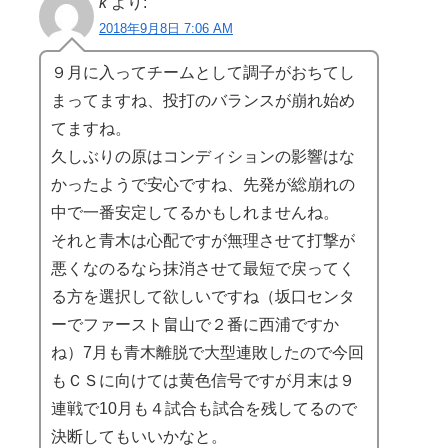
k
より:
2018年9月8日 7:06 AM
９月に入ってチームとして調子がおちてし
まってますね、投打のバランスが崩れ始め
てますね。
久しぶりの原はコンディションの影響はな
かったようで安心ですね、先発が総崩れの
中で一番安定してるかもしれませんね。
それと青木は心配ですが無理させて打撃が
悪くなのるなら抹消させて最短で戻ってく
る方を選択して欲しいですね（坂口センタ
ーでファースト畠山で２番に西浦ですか
ね）7月も青木離脱で大型連敗したので今回
もＣＳに向けては黄色信号ですが月末は９
連戦で10月も４試合も試合を残してるので
決断してもいいかなと。