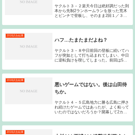
ヤクルト３－２楽天今日は絶好調だった則
本から先制2ランホームランを放った荒木
とピンチで登板し、そのまま2回１／３を
完璧に抑えたカラシティーがチームの勝利
に大きく貢献してくれた。ヤクルトの流れ
の良さと楽天の流れの悪さを感じるゲーム
となった。則...
2018試合結果
ハフ…たまたまだよね？
ヤクルト３－８中日前回の登板に続いてハ
フが突如として打ち込まれてしまい、中日
に逆転負けを喫してしまった。前回は5回
まで広島をノーヒットに抑えながらも6回
に3本のホームランを浴び、5失点。今日は
4回までパーフェクトで抑えながら、5回に
7失点と...
2018試合結果
悪いゲームではない。後は山田待
ちか。
ヤクルト４－５広島地力に勝る広島に押さ
れ続けたゲームではあったが、よく粘って
いたのではないだろうか？開幕して2カー
ド終わったばかりではあるのだが、ベンチ
がやろうとしている野球を選手が理解して
ゲームに臨んでいる姿は見られている。先
発の館山は、...
2018試合結果