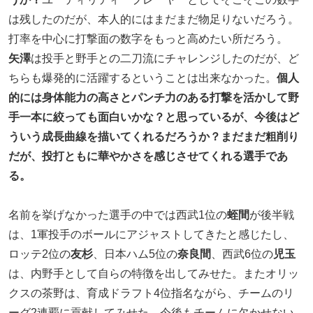
は残したのだが、本人的にはまだまだ物足りないだろう。
打率を中心に打撃面の数字をもっと高めたい所だろう。
矢澤
は投手と野手との二刀流にチャレンジしたのだが、ど
ちらも爆発的に活躍するということは出来なかった。
個人
的には身体能力の高さとパンチ力のある打撃を活かして野
手一本に絞っても面白いかな？と思っているが、今後はど
ういう成長曲線を描いてくれるだろうか？まだまだ粗削り
だが、投打ともに華やかさを感じさせてくれる選手であ
る。
名前を挙げなかった選手の中では西武1位の
蛭間
が後半戦
は、1軍投手のボールにアジャストしてきたと感じたし、
ロッテ2位の
友杉
、日本ハム5位の
奈良間
、西武6位の
児玉
は、内野手として自らの特徴を出してみせた。またオリッ
クスの茶野は、育成ドラフト4位指名ながら、チームのリ
ーグ2連覇に貢献してみせた。今後もチームに欠かせない