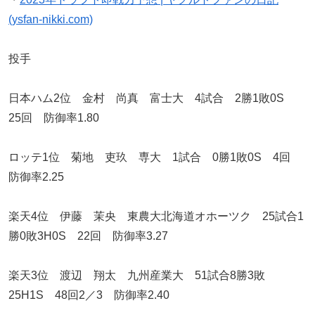
(ysfan-nikki.com)
投手
日本ハム2位 金村 尚真 富士大 4試合 2勝1敗0S
25回 防御率1.80
ロッテ1位 菊地 吏玖 専大 1試合 0勝1敗0S 4回
防御率2.25
楽天4位 伊藤 茉央 東農大北海道オホーツク 25試合1
勝0敗3H0S 22回 防御率3.27
楽天3位 渡辺 翔太 九州産業大 51試合8勝3敗
25H1S 48回2／3 防御率2.40