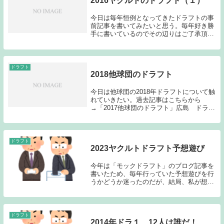
2016ヤクルトのドラフト（１）
今日は毎年恒例となってきたドラフトの事
前記事を書いてみたいと思う。毎年好き勝
手に書いているのでその辺りはご了承頂き
たい。色々想像して書ける部分もあるので
ドラフトの記事を書くのは結構楽しいもの
である。毎年個人的に考えるドラフトのポ
イントを上げ...
ドラフト
2018他球団のドラフト
今日は他球団の2018年ドラフトについて触
れていきたい。過去記事はこちらから
→「2017他球団のドラフト」広島 ドラフ
ト1位 小園 海斗（報徳学園）右投左
打 内野手・リーグ3連覇の勢いそのまま
に抽選で小園を獲得してみせた。高卒とは
言えショー...
ドラフト
2023ヤクルトドラフト予想遊び
今年は「モックドラフト」のブログ記事を
書いたため、毎年行っていた予想遊びを行
うかどうか迷ったのだが、結局、私が想定
していたヤクルトのドラフトとは、違った
形のドラフトが展開されることが確実とな
ったため、より現実路線で予想遊びを行い
たいと思う。...
ドラフト
2014年ドラ１ 12人は誰だ！