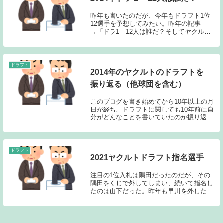
昨年も書いたのだが、今年もドラフト1位
12選手を予想してみたい。昨年の記事
→「ドラ1 12人は誰だ？そしてヤクルト
の戦力は？」今年はチームごと予想して行
ってみたいと思う。ヤクルト 1位 岡
本 和真（智弁学園）内野手 外れ1位
野村 亮介（三...
ドラフト
2014年のヤクルトのドラフトを
振り返る（他球団を含む）
このブログを書き始めてから10年以上の月
日が経ち、ドラフトに関しても10年前に自
分がどんなことを書いていたのか振り返る
ことが出来るようになった。こういった記
事を書くことが出来るのが、長年ブログを
書き続けてきた者にとっては、喜びとなっ
ている。...
ドラフト
2021ヤクルトドラフト指名選手
注目の1位入札は隅田だったのだが、その
隅田をくじで外してしまい、続いて指名し
たのは山下だった。昨年も早川を外した後
に鈴木に向かい、鈴木も外すと2位で山野
の指名に踏み切ったのだが、今年も即戦力
となり得るサウスポーの獲得という部分が
大きなポイン...