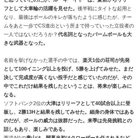
フとして大車輪の活躍を見せた。
後半戦にタイトな起用と
なり、最後はボールのキレが落ちたように感じたが、チー
ムをあと一歩でCS進出という所まで持っていった立役者の
一人ではないだろうか？
代名詞となったパームボールも大
きな武器となった。
名前を挙げなかった選手の中では、
楽天1位の荘司が先発
として100イニング以上を投げ、5勝を上げてみせた。まだ
決して完成度が高くない投手だと感じていたのだが、その
中でこれだけ結果を残したということは、将来が楽しみに
なる。
ソフトバンク2位の
大津はリリーフとして40試合以上に登
板し、2勝13Hと結果を残してみせた。細身の身体ではある
のだが、ボールの威力は抜群だった。来季は先発挑戦との
話しもあり、楽しみである。
西武4位の
青山は、開幕当初はクローザーを任されるなど