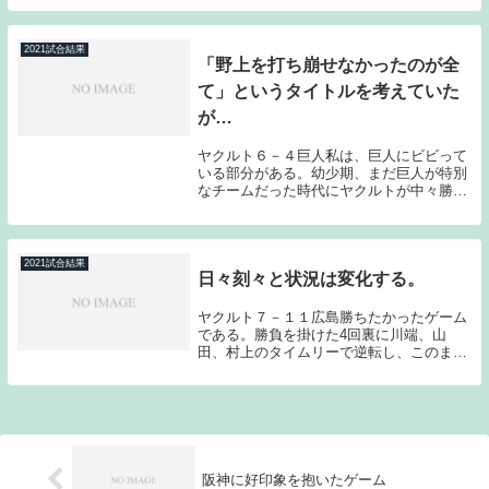
ームラン、１つのエラー、１つの四球が他
球場、他球団とのゲーム以上に命取りとな
ってしまう可...
2021試合結果
「野上を打ち崩せなかったのが全
て」というタイトルを考えていた
が…
ヤクルト６－４巨人私は、巨人にビビって
いる部分がある。幼少期、まだ巨人が特別
なチームだった時代にヤクルトが中々勝て
なかったのを見てきたということもあるだ
ろうし、野村監督、若松監督時代に互角に
渡り合いながらも、その後長年に渡って巨
人を苦手にし...
2021試合結果
日々刻々と状況は変化する。
ヤクルト７－１１広島勝ちたかったゲーム
である。勝負を掛けた4回裏に川端、山
田、村上のタイムリーで逆転し、このまま
逃げ切りを図ったのだが、継投が前倒しに
なる中でミスも絡みリリーフ陣が逆転を許
してしまった。明らかに失速している訳で
はないのだが、...
阪神に好印象を抱いたゲーム