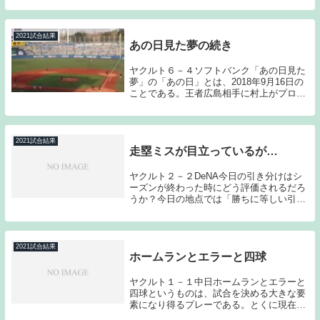
戦も全て巨人に試合を作られた中での完敗
ということで、心が折れそうになる敗戦で
ある。しかし...
2021試合結果
あの日見た夢の続き
ヤクルト６－４ソフトバンク「あの日見た
夢」の「あの日」とは、2018年9月16日の
ことである。王者広島相手に村上がプロ初
打席初ホームランを放ち、高橋が若者らし
い強気の投球で広島打線と対峙したその日
のことである。過去記事はこちらから
→「村上宗...
2021試合結果
走塁ミスが目立っているが…
ヤクルト２－２DeNA今日の引き分けはシ
ーズンが終わった時にどう評価されるだろ
うか？今日の地点では「勝ちに等しい引き
分け」にも「負けに等しい引き分け」にも
なり得るゲームだったと思う。後半戦に入
ってから走塁死のアウトが目立っており、
今日のゲー...
2021試合結果
ホームランとエラーと四球
ヤクルト１－１中日ホームランとエラーと
四球というものは、試合を決める大きな要
素になり得るプレーである。とくに現在の
バンテリンドームでの中日戦は、１つのホ