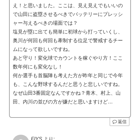
え！と思いました。ここは、見え見えでもいいの
で山田に盗塁させるべきでバッテリーにプレッシ
ャー与えるべきの場面では？
塩見が塁に出ても簡単に初球から打っていくし、
奥川が何回も何回も牽制する位足で警戒するチー
ムになって欲しいですね。
あと守り！変化球でカウントを稼ぐやり方！ここ
数年何にも変化なし！
何か選手も首脳陣も考えた方が昨年と同じで今年
も、こんな野球するんだと思うと悲しいですね。
なぜ山田3番固定なんですかね？青木、村上、山
田、内川の並びの方が嫌だと思いますけど…
返信
FIYS
より: