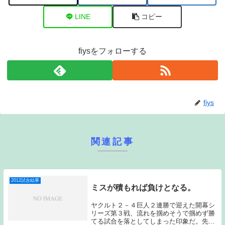
LINE
コピー
fiysをフォローする
fiys
関連記事
2012試合結果
ミスが積もれば負けとなる。
ヤクルト２－４巨人２連勝で迎えた開幕シ
リーズ第３戦、流れを掴めそうで掴めず勝
てる試合を落としてしまった印象だ。先発