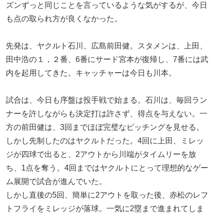
ズンずっと同じことを言っているような気がするが、今日
も点の取られ方が良くなかった。
先発は、ヤクルト石川、広島前田健。スタメンは、上田、
田中浩の１，２番、6番にサード宮本が復帰し、7番には武
内を起用してきた。キャッチャーは今日も川本。
試合は、今日も序盤は投手戦で始まる。石川は、毎回ラン
ナーを許しながらも決定打は許さず、得点を与えない。一
方の前田健は、3回までほぼ完璧なピッチングを見せる。
しかし先制したのはヤクルトだった。4回に上田、ミレッ
ジが四球で出ると、2アウトから川端がタイムリーを放
ち、1点を奪う。4回まではヤクルトにとって理想的なゲー
ム展開で試合が進んでいた。
しかし直後の5回、簡単に2アウトを取った後、赤松のレフ
トフライをミレッジが落球。一気に2塁まで進まれてしま