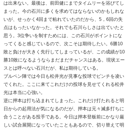
は出来ない。最後は、前田健にまでタイムリーを浴びてし
まった。今の石川に多くを求めてはならないのかもしれな
いが、せっかく4回まで粘れていたのだから、5，6回の失
点はもったいなかった。それでも石川らしさは出ていたと
思う。3位争いを制すためには、この石川がポイントにな
ってくると感じているので、次こそは期待したい。6勝10
敗と負けが大きく先行してしまっているが、この成績が10
勝10敗になるようならまだまだチャンスはある。現状エー
スとは呼べない石川だが、私は期待している。
ブルペン陣では今日も松井光が見事な投球でピンチを凌い
でくれた。ここに来てこれだけの投球を見せてくれる松井
光は本当に心強い。
逆に押本は打ち込まれてしまった。これだけ打たれると明
日からの起用法が気になるのだが、押本は元々滅多打ちに
合うことがある投手である。今日は押本登板前にかなり厳
しい試合展開になっていたこともあるので、切り替えて明