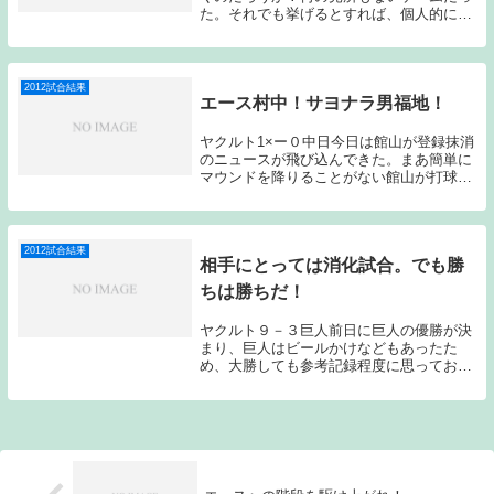
た。それでも挙げるとすれば、個人的に好
きな西口のベテランになっても変わらない
ダイナミックな投球と中村剛也らしい滞空
時間の長いホームランを見れたことくらい
だろうか？そ...
2012試合結果
エース村中！サヨナラ男福地！
ヤクルト1×ー０中日今日は館山が登録抹消
のニュースが飛び込んできた。まあ簡単に
マウンドを降りることがない館山が打球を
当てて降板ということで心配していたのだ
が…小川監督のコメントだと1回ローテを
飛ばす程度のようなのでしっかり治して戻
ってきてほ...
2012試合結果
相手にとっては消化試合。でも勝
ちは勝ちだ！
ヤクルト９－３巨人前日に巨人の優勝が決
まり、巨人はビールかけなどもあったた
め、大勝しても参考記録程度に思っておい
たほうが良いだろう。それでも勝ちは勝ち
である。石川に2か月半ぶりに白星がつい
たのは大きなことだ。ヤクルト石川、巨人
杉内で始まった...