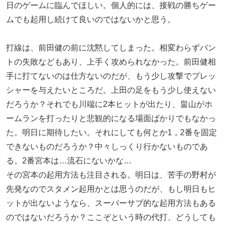
日のゲームに臨んでほしい。個人的には、接戦の勝ちゲー
ムでも起用し続けて良いのではないかと思う。
打線は、前田健の前に沈黙してしまった。相変わらずバン
トの失敗などもあり、上手く攻められなかった。前田健相
手に打てないのは仕方ないのだが、もう少し攻撃でプレッ
シャーを与えたいところだ。上田の足をもう少し使えない
だろうか？それでも川端に2本ヒットが出たり、畠山がホ
ームランを打ったりと悲観的になる場面ばかりでもなかっ
た。明日に期待したい。それにしても何とか1，2番を固定
できないものだろうか？中々しっくり行かないものであ
る。2番宮本は…流石にないかな…
その宮本の起用方法も注目される。明日は、苦手の野村が
先発なのでスタメン起用かとは思うのだが、もし明日もヒ
ットが出ないようなら、スーパーサブ的な起用方法もある
のではないだろうか？ここぞという時の代打、どうしても