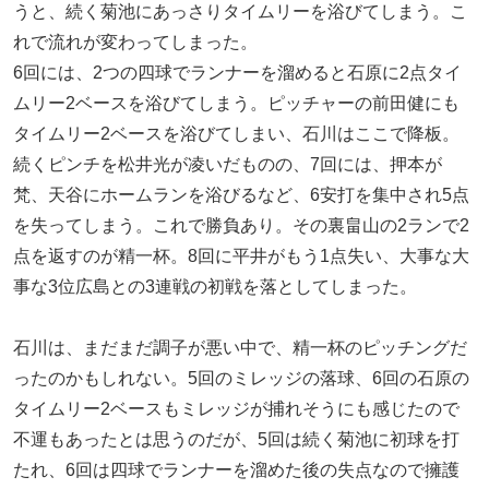
うと、続く菊池にあっさりタイムリーを浴びてしまう。こ
れで流れが変わってしまった。
6回には、2つの四球でランナーを溜めると石原に2点タイ
ムリー2ベースを浴びてしまう。ピッチャーの前田健にも
タイムリー2ベースを浴びてしまい、石川はここで降板。
続くピンチを松井光が凌いだものの、7回には、押本が
梵、天谷にホームランを浴びるなど、6安打を集中され5点
を失ってしまう。これで勝負あり。その裏畠山の2ランで2
点を返すのが精一杯。8回に平井がもう1点失い、大事な大
事な3位広島との3連戦の初戦を落としてしまった。
石川は、まだまだ調子が悪い中で、精一杯のピッチングだ
ったのかもしれない。5回のミレッジの落球、6回の石原の
タイムリー2ベースもミレッジが捕れそうにも感じたので
不運もあったとは思うのだが、5回は続く菊池に初球を打
たれ、6回は四球でランナーを溜めた後の失点なので擁護