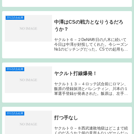
投手は、ヤクルト赤川、巨人杉内で始まっ
た。調子の良い時の杉内は手の付けようが
ないピッチングを見せるのだが今日の杉内
は、はっきり...
2012試合結果
中澤はCSの戦力となりうるだろ
うか？
ヤクルト６－２DeNA昨日の八木に続いて
今日は中澤が好投してくれた。今シーズン
№1のピッチングだった。CSでの起用もあ
るのだろうか？ヤクルト中澤、DeNA三浦
で始まったこの試合、ヤクルトが2回に中
村のラッキーなヒットで先制すると、6回
にはバ...
2012試合結果
ヤクルト打線爆発！
ヤクルト１３－４ロッテ試合前にロマン、
飯原の登録抹消とバレンティン、川本の１
軍選手登録が発表された。飯原は、左手中
指MP関節尺側側副靭帯損傷ということ
で、またもや怪我人が出てしまった。武内
にしろ飯原にしろ怪我での離脱は非常に残
念である。もう...
2012試合結果
打つ手なし
ヤクルト０－８西武連敗地獄はどこまで続
くのだろうか？何の見所もないゲームだっ