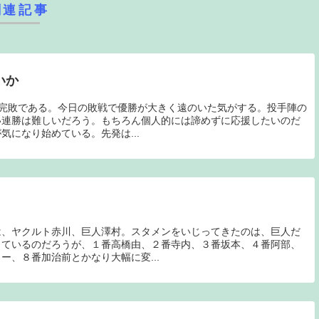
関連記事
いか
の完敗である。今日の敗戦で優勝が大きく遠のいた気がする。投手陣の
い連勝は難しいだろう。もちろん個人的には諦めずに応援したいのだ
気になり始めている。先発は...
は、ヤクルト赤川、巨人澤村。スタメンをいじってきたのは、巨人だ
しているのだろうが、１番高橋由、２番寺内、３番坂本、４番阿部、
ー、８番加治前とかなり大幅に変...