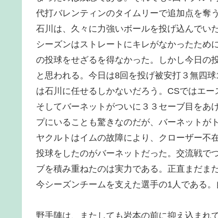
代打バレンティンのタイムリーで追加点を奪
石川は、久々に力強いボールを投げ込んでい
シーズンはストレートにキレがなかったため
の投球をせざるを得なかった。しかし今日の
と思われる。今日は8回を投げ被安打３無四球
は石川に任せるしかないだろう。CSではエー
そしてバーネットがついに３３セーブ目をあ
プにいることも驚きなのだが、バーネットが
ヤクルトはイムの故障により、クローザー不
投球をしたのがバーネットだった。交流戦で
ブを積み重ねたのは実力である。正直まだま
今シーズンチームを支えた選手の1人である。
野手陣は、またしても岩本の前に抑え込まれ