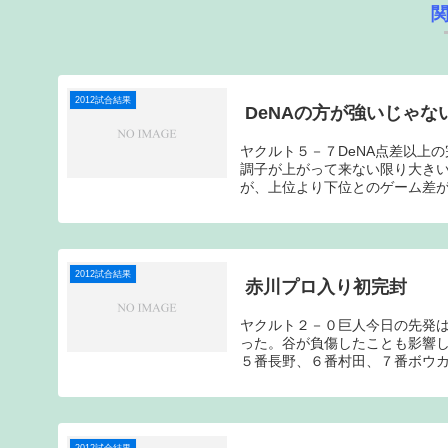
2012試合結果
DeNAの方が強いじゃな
ヤクルト５－７DeNA点差以上
調子が上がって来ない限り大き
が、上位より下位とのゲーム差が
2012試合結果
赤川プロ入り初完封
ヤクルト２－０巨人今日の先発
った。谷が負傷したことも影響
５番長野、６番村田、７番ボウカ