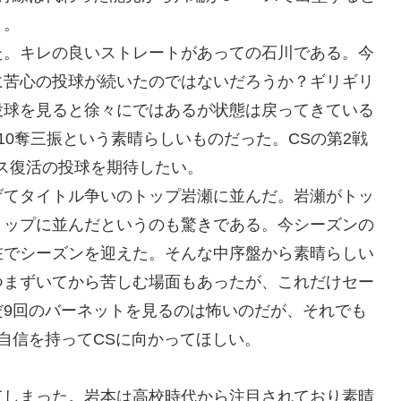
う。
た。キレの良いストレートがあっての石川である。今
に苦心の投球が続いたのではないだろうか？ギリギリ
投球を見ると徐々にではあるが状態は戻ってきている
10奪三振という素晴らしいものだった。CSの第2戦
ス復活の投球を期待したい。
げてタイトル争いのトップ岩瀬に並んだ。岩瀬がトッ
トップに並んだというのも驚きである。今シーズンの
在でシーズンを迎えた。そんな中序盤から素晴らしい
つまずいてから苦しむ場面もあったが、これだけセー
だ9回のバーネットを見るのは怖いのだが、それでも
自信を持ってCSに向かってほしい。
てしまった。岩本は高校時代から注目されており素晴