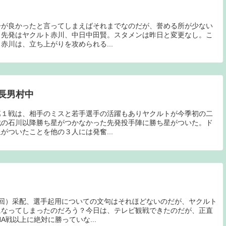
子が良かったと言ってしまえばそれまでなのだが、誉める所が少ない
。先発はヤクルト赤川、中日中田賢。スタメンは昨日と変更なし。こ
赤川は、立ち上がりを攻められる...
長男村中
第１戦は、相手のミスと若手選手の活躍もありヤクルトが今季初の二
戦の石川以降勝ち星がつかなかった先発投手陣に勝ち星がついた。ド
がついたことを他の３人には発奮...
回）采配、選手起用についての文句はそれほどないのだが、ヤクルト
になってしまったのだろう？今日は、テレビ観戦できたのだが、正直
A戦以上に絶対に勝っていな...