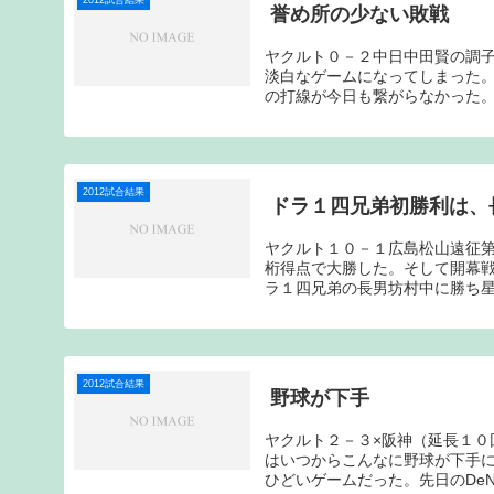
2012試合結果
誉め所の少ない敗戦
ヤクルト０－２中日中田賢の調
淡白なゲームになってしまった
の打線が今日も繋がらなかった。
2012試合結果
ドラ１四兄弟初勝利は、
ヤクルト１０－１広島松山遠征
桁得点で大勝した。そして開幕
ラ１四兄弟の長男坊村中に勝ち星
2012試合結果
野球が下手
ヤクルト２－３×阪神（延長１０
はいつからこんなに野球が下手
ひどいゲームだった。先日のDeN