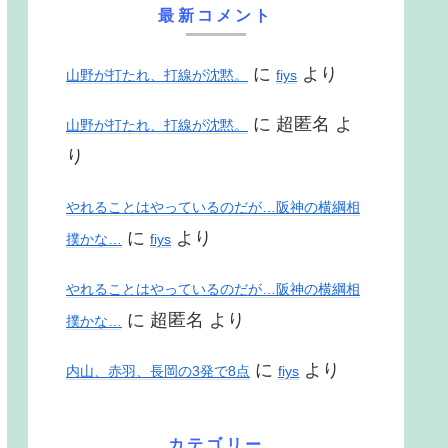
最新コメント
に
より
山野が打たれ、打線が沈黙。
fiys
に
超匿名
よ
山野が打たれ、打線が沈黙。
り
やれることはやっているのだが…阪神の横綱相
に
より
撲かな…
fiys
やれることはやっているのだが…阪神の横綱相
に
超匿名
より
撲かな…
に
より
内山、赤羽、長岡の3発で8点
fiys
カテゴリー