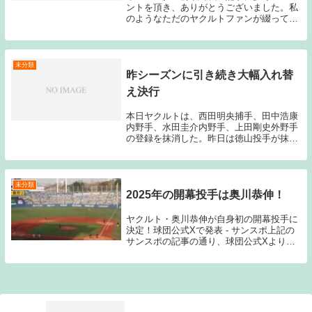
ントを頂き、ありがとうございました。私
のようなただのヤクルトファンが綴ってい
るブログを楽しみに読んで下さっている
方々がいるんだなと感じる事が出来、嬉し
い気持ちでいっぱいです。ブログ記事の更
新時間を見ても...
未分類
昨シーズンに引き続き大幅入れ替
え決行
本日ヤクルトは、西田明央捕手、田中浩康
内野手、水田圭介内野手、上田剛史外野手
の登録を抹消した。昨日は徳山投手が抹消
されているので合計５人の選手を２軍に落
とした。昨シーズンも交流戦の大型連敗真
っ只中に４人の選手の入れ替えを決行して
いるのだが、...
未分類
2025年の開幕投手は奥川恭伸！
ヤクルト・奥川恭伸が自身初の開幕投手に
決定！球団公式Xで発表 - サンスポ上記の
サンスポの記事の通り、球団公式Xより、
2025年の開幕投手が奥川恭伸で決定したこ
とが発表された。私自身は、開幕投手に奥
川が指名されることなど全く想定していな
かっ...