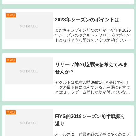
17勝21敗1引き分けの借金４で首位阪神と7
ゲーム差の5位となっている。開幕5連勝
と...
未分類
2023年シーズンのポイントは
まだキャンプイン前なのだが、今年も2023
年シーズンのヤクルトスワローズのポイン
トとなりそうな部分をいくつか挙げていき
たいと思う。リーグ3連覇、日本一奪還と
いう簡単ではない目標を達成するためにど
のようなことが必要になってくるのだろう
か？①村...
未分類
リリーフ陣の起用法を考えてみま
せんか？
ヤクルトは現在30勝36敗1引き分けでセリ
ーグの最下位に沈んでいる。幸運にも首位
とは３．５ゲーム差しか差が付いていない
のだが、チーム状態は良くない。それでは
今後どうやって戦っていくことが必要にな
って来るのだろうか？バレンティン、ミレ
ッジが不...
未分類
FIYS的2018シーズン前半戦振り
返り
オールスター前最終戦の記事に多くのコメ