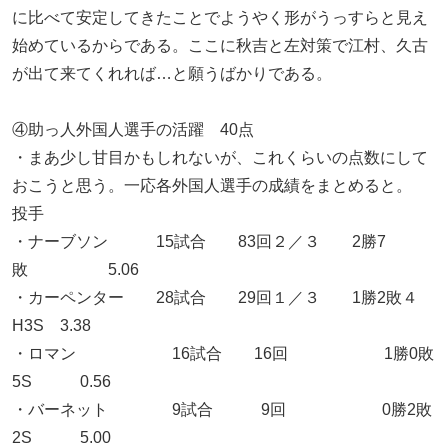
に比べて安定してきたことでようやく形がうっすらと見え
始めているからである。ここに秋吉と左対策で江村、久古
が出て来てくれれば…と願うばかりである。
④助っ人外国人選手の活躍 40点
・まあ少し甘目かもしれないが、これくらいの点数にして
おこうと思う。一応各外国人選手の成績をまとめると。
投手
・ナーブソン 15試合 83回２／３ 2勝7
敗 5.06
・カーペンター 28試合 29回１／３ 1勝2敗４
H3S 3.38
・ロマン 16試合 16回 1勝0敗
5S 0.56
・バーネット 9試合 9回 0勝2敗
2S 5.00