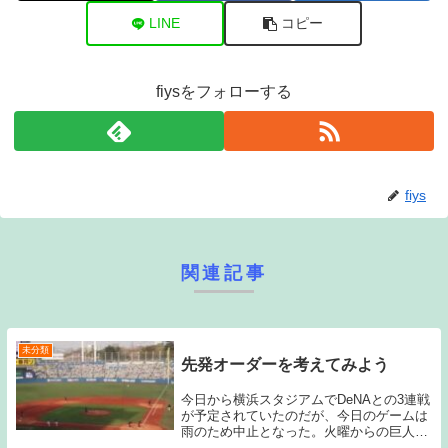
LINE
コピー
fiysをフォローする
fiys
関連記事
未分類
先発オーダーを考えてみよう
今日から横浜スタジアムでDeNAとの3連戦
が予定されていたのだが、今日のゲームは
雨のため中止となった。火曜からの巨人と
の3連戦で連敗を喫し、ここまでの成績は