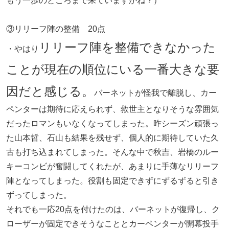
もう一歩のところまで来ていますかね？）
③リリーフ陣の整備 20点
リリーフ陣を整備できなかった
・やはり
ことが現在の順位にいる一番大きな要
因だと感じる。
バーネットが怪我で離脱し、カー
ペンターは期待に応えられず、救世主となりそうな雰囲気
だったロマンもいなくなってしまった。昨シーズン頑張っ
た山本哲、石山も結果を残せず、個人的に期待していた久
古も打ち込まれてしまった。そんな中で秋吉、岩橋のルー
キーコンビが奮闘してくれたが、あまりに手薄なリリーフ
陣となってしまった。役割も固定できずにずるずると引き
ずってしまった。
それでも一応20点を付けたのは、バーネットが復帰し、ク
ローザーが固定できそうなこととカーペンターが開幕投手