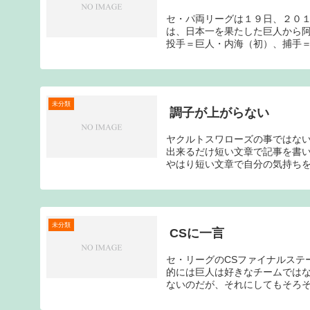
セ・パ両リーグは１９日、２０
は、日本一を果たした巨人から
投手＝巨人・内海（初）、捕手＝
未分類
調子が上がらない
ヤクルトスワローズの事ではな
出来るだけ短い文章で記事を書
やはり短い文章で自分の気持ちを
未分類
CSに一言
セ・リーグのCSファイナルステ
的には巨人は好きなチームでは
ないのだが、それにしてもそろそろ