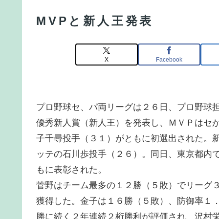
MVPと新人王発表
X
Facebook
プロ野球セ、パ両リーグは２６日、プロ野球
優秀新人賞（新人王）を発表し、ＭＶＰはセ
子千尋投手（３１）がともに初選出された。
ッテの石川歩投手（２６）。同日、東京都内
もに表彰された。
菅野はチーム最多の１２勝（５敗）でリーグ
獲得した。金子は１６勝（５敗）、防御率１
勝に続く２年連続２桁勝利が評価され、沢村