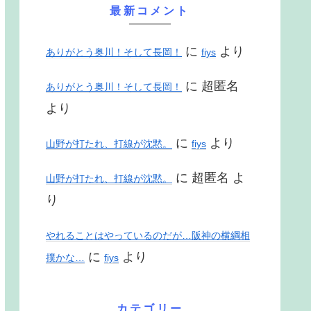
最新コメント
に
より
ありがとう奥川！そして長岡！
fiys
に
超匿名
ありがとう奥川！そして長岡！
より
に
より
山野が打たれ、打線が沈黙。
fiys
に
超匿名
よ
山野が打たれ、打線が沈黙。
り
やれることはやっているのだが…阪神の横綱相
に
より
撲かな…
fiys
カテゴリー