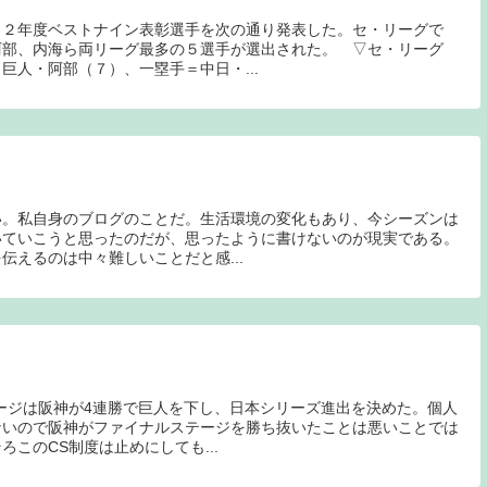
１２年度ベストナイン表彰選手を次の通り発表した。セ・リーグで
阿部、内海ら両リーグ最多の５選手が選出された。 ▽セ・リーグ
巨人・阿部（７）、一塁手＝中日・...
い。私自身のブログのことだ。生活環境の変化もあり、今シーズンは
いていこうと思ったのだが、思ったように書けないのが現実である。
伝えるのは中々難しいことだと感...
ージは阪神が4連勝で巨人を下し、日本シリーズ進出を決めた。個人
ないので阪神がファイナルステージを勝ち抜いたことは悪いことでは
このCS制度は止めにしても...