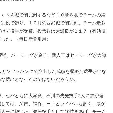
ｅＮＡ戦で初完封するなど１０勝８敗でチームの躍
を完投で飾り、１０月の西武戦で初完封。チーム最多
続けて投手が受賞。投票数は大瀬良が２１７（有効投
だった。（毎日新聞引用）
菅野、パ・リーグが金子。新人王はセ・リーグが大瀬
人とソフトバンクで突出した成績を収めた選手がいな
当な選出となったのではないだろうか。
が、セパともに大瀬良、石川の先発投手2人に票が偏
関しては、又吉、福谷、三上とライバルも多く、票が
人王に輝いた。先発投手として10勝をあげ、チーム