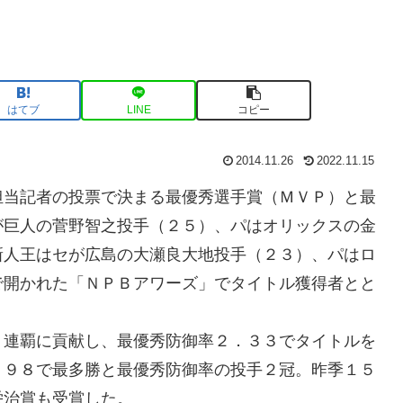
はてブ
LINE
コピー
2014.11.26
2022.11.15
担当記者の投票で決まる最優秀選手賞（ＭＶＰ）と最
が巨人の菅野智之投手（２５）、パはオリックスの金
新人王はセが広島の大瀬良大地投手（２３）、パはロ
で開かれた「ＮＰＢアワーズ」でタイトル獲得者とと
３連覇に貢献し、最優秀防御率２．３３でタイトルを
．９８で最多勝と最優秀防御率の投手２冠。昨季１５
栄治賞も受賞した。