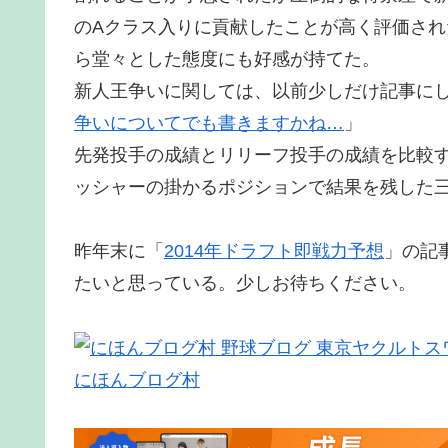
のAクラス入りに貢献したことが高く評価さ
ら堂々とした態度にも好感が持てた。
新人王争いに関しては、以前少しだけ記事に
争いについてでも書きますかね…
」
先発投手の成績とリリーフ投手の成績を比較
ッシャーの掛かるポジションで結果を残した
昨年末に「
2014年ドラフト即戦力予想
」の記
たいと思っている。少しお待ちください。
にほんブログ村