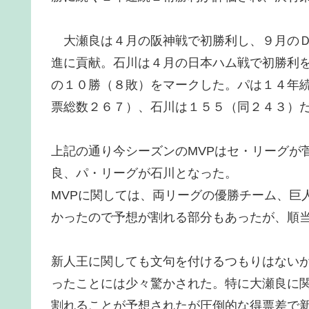
大瀬良は４月の阪神戦で初勝利し、９月のＤ
進に貢献。石川は４月の日本ハム戦で初勝利
の１０勝（８敗）をマークした。パは１４年
票総数２６７）、石川は１５５（同２４３）
上記の通り今シーズンのMVPはセ・リーグが
良、パ・リーグが石川となった。
MVPに関しては、両リーグの優勝チーム、巨
かったので予想が割れる部分もあったが、順
新人王に関しても文句を付けるつもりはない
ったことには少々驚かされた。特に大瀬良に
割れることが予想されたが圧倒的な得票差で新