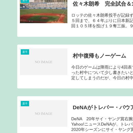
選手
佐々木朗希 完全試合＆1
ロッテの佐々木朗希投手が記録
５回まで、６４年ぶりに日本新
回１０５球を投げ１９奪三振。９
選手
村中復帰もノーゲーム
今日のゲームは降雨により4回表
った村中について少し書きたい
定してしまうのだが、今日の村中
選手
DeNAがトレバー・バウ
DeNA 20年サイ・ヤング賞右
Yahoo!ニュースDeNAが、
2020年シーズンにサイ・ヤング賞