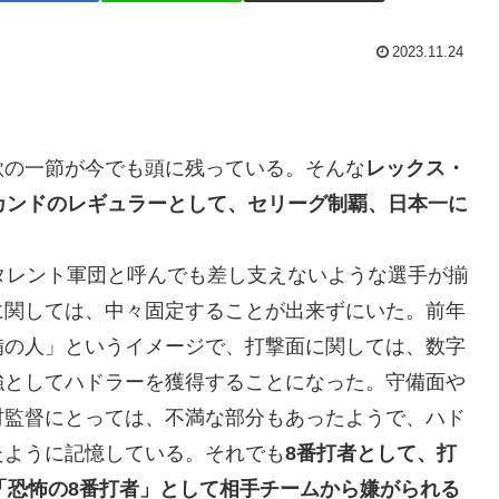
2023.11.24
歌の一節が今でも頭に残っている。そんな
レックス・
カンドのレギュラーとして、セリーグ制覇、日本一に
タレント軍団と呼んでも差し支えないような選手が揃
に関しては、中々固定することが出来ずにいた。前年
備の人」というイメージで、打撃面に関しては、数字
強としてハドラーを獲得することになった。守備面や
村監督にとっては、不満な部分もあったようで、ハド
たように記憶している。それでも
8番打者として、打
し、「恐怖の8番打者」として相手チームから嫌がられる