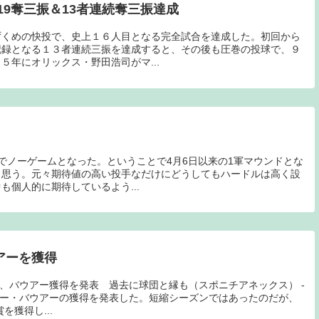
9奪三振＆13者連続奪三振達成
ずくめの快投で、史上１６人目となる完全試合を達成した。初回から
記録となる１３者連続三振を達成すると、その後も圧巻の投球で、９
５年にオリックス・野田浩司がマ...
でノーゲームとなった。ということで4月6日以来の1軍マウンドとな
と思う。元々期待値の高い投手なだけにどうしてもハードルは高く設
も個人的に期待しているよう...
アーを獲得
腕、バウアー獲得を発表 過去に球団と縁も（スポニチアネックス） -
トレバー・バウアーの獲得を発表した。短縮シーズンではあったのだが、
を獲得し...