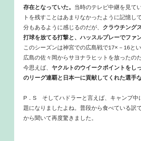
存在となっていた。
当時のテレビ中継を見て
トを残すことはあまりなかったように記憶し
分もあるように感じるのだが、
クラウチング
打球を放てる打撃と、ハッスルプレーでファ
このシーズンは神宮での広島戦で17×－16と
広島の佐々岡からサヨナラヒットを放ったの
今思えば、
ヤクルトのウイークポイントをし
のリーグ連覇と日本一に貢献してくれた選手
P．S そしてハドラーと言えば、キャンプ中
題になりましたよね。普段から食べている訳
から聞いて再度驚きました。