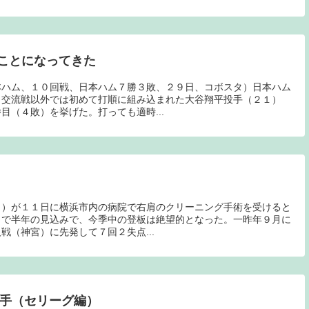
ことになってきた
本ハム、１０回戦、日本ハム７勝３敗、２９日、コボスタ）日本ハム
、交流戦以外では初めて打順に組み込まれた大谷翔平投手（２１）
目（４敗）を挙げた。打っても適時...
３）が１１日に横浜市内の病院で右肩のクリーニング手術を受けると
まで半年の見込みで、今季中の登板は絶望的となった。一昨年９月に
戦（神宮）に先発して７回２失点...
選手（セリーグ編）