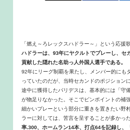
「燃え～ろレックスハドラー～」という応援
ハドラーは、93年にヤクルトでプレーし、セ
貢献した隠れた名助っ人外国人選手である。
92年にリーグ制覇を果たし、メンバー的にも
っていたのだが、当時セカンドのポジション
途中に獲得したパリデスは、基本的には「守
が物足りなかった。そこでピンポイントの補
細かいプレーという部分に重きを置きたい野
ラーに対しては、苦言を呈することが多かっ
率.300、ホームラン14本、打点64を記録