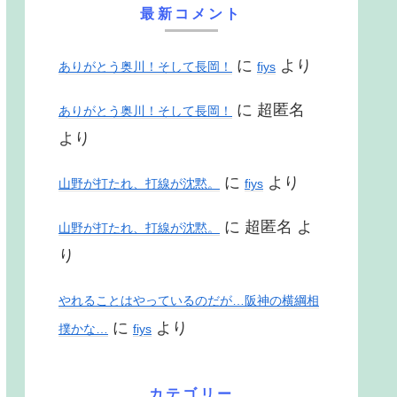
最新コメント
に
より
ありがとう奥川！そして長岡！
fiys
に
超匿名
ありがとう奥川！そして長岡！
より
に
より
山野が打たれ、打線が沈黙。
fiys
に
超匿名
よ
山野が打たれ、打線が沈黙。
り
やれることはやっているのだが…阪神の横綱相
に
より
撲かな…
fiys
カテゴリー