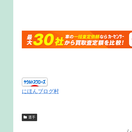
にほんブログ村
選手
シ