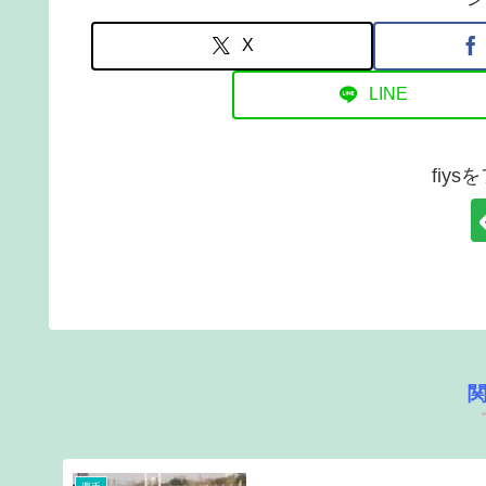
X
LINE
fiy