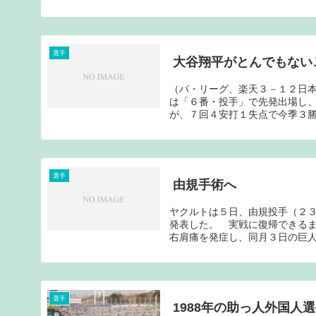
選手
大谷翔平がとんでもない
（パ・リーグ、楽天３－１２日
は「６番・投手」で先発出場し
が、７回４安打１失点で今季３勝
選手
由規手術へ
ヤクルトは５日、由規投手（２
発表した。 実戦に復帰できる
右肩痛を発症し、同月３日の巨人
選手
1988年の助っ人外国人