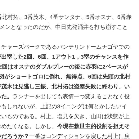
北村拓、3番茂木、4番サンタナ、5番オスナ、6番赤
タメンとなったのだが、中日先発涌井を打ち崩すこと
ッチャーズパークであるバンテリンドームナゴヤでの
出塁した2回、6回、1アウト1，3塁のチャンスを作
2回はオスナのダブルプレーの後に赤羽に2ベースが
羽がショートゴロに倒れ、無得点、6回は先頭の北村
で茂木は見逃し三振、北村拓は盗塁失敗に終わり、い
った。
ランナーを出しても表情一つ変えることなく投
かもしれないが、上記の3イニングは何とかしたいイ
ないものである。村上、塩見を欠き、山田は状態が上
求めたくなる。しかし、
今現在救世主的役割を担えそ
いだろうか？
一番はコンディションを戻した村上に戻