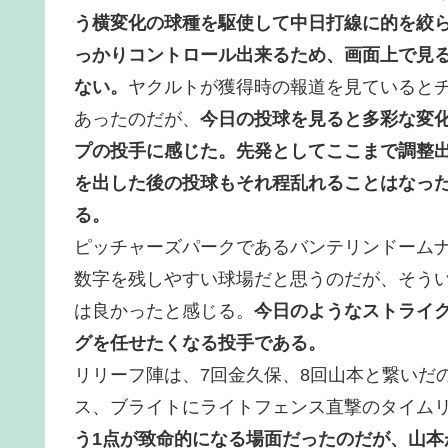
う横変化の球種を駆使して中日打線に的を絞
っかりコントロール出来るため、画面上で見
ない。
ヤクルトが獲得時の報道を見ていると
あったのだが、
今日の投球を見ると多彩な変
プの投手に感じた。先発としてここまで調整
を出した後の投球もそれ程乱れることはなっ
る。
ピッチャーズパークであるバンテリンドーム
数字を残しやすい球場だと思うのだが、そう
は良かったと感じる。
今日のようなストライ
グを任せたくなる投手である。
リリーフ陣は、7回金久保、8回山本と繋いだ
ス、ブライトにライトフェンス直撃のタイム
う1点が致命的になる場面だったのだが、山本