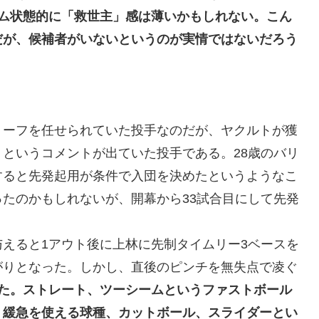
ーム状態的に「救世主」感は薄いかもしれない。こん
だが、候補者がいないというのが実情ではないだろう
リーフを任せられていた投手なのだが、ヤクルトが獲
というコメントが出ていた投手である。28歳のバリ
すると先発起用が条件で入団を決めたというようなこ
たのかもしれないが、開幕から33試合目にして先発
えると1アウト後に上林に先制タイムリー3ベースを
がりとなった。しかし、直後のピンチを無失点で凌ぐ
れた。ストレート、ツーシームというファストボール
う緩急を使える球種、カットボール、スライダーとい