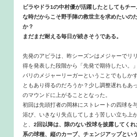
ビラやドラ1の中村優が活躍したとしてもチ
な時だからこそ野手陣の救世主を求めたいの
か？
まだまだ耐える毎日が続きそうである。
先発のアビラは、昨シーズンはメジャーでリ
得を発表した段階から「先発で期待したい。」
バリのメジャーリーガーということでもしか
ともあり得るのだろうか？少し調整遅れもあっ
のマウンドに上がることとなった。
初回は先頭打者の岡林にストレートの四球を与
浴び、いきなり失点してしまう苦しい立ち上
と、
2回以降は、隙のない投球を披露してく
系の球種、縦のカーブ、チェンジアップとい