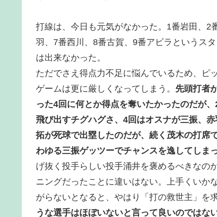
打線は、今日も元気がなかった。1番岩田、2番
羽、7番西川、8番古賀、9番アビラというス
は出来なかった。
ただでさえ得点力不足に悩んでいるため、ピ
ゲームは更に厳しくなってしまう。
先頭打者が
った4回に何とか得点を奪いたかったのだが、
飛び出すチグハグさ、4回はオスナが三振、赤
拓が死球で出塁したのだが、続く茂木の打席
わゆる三振ゲッツーでチャンスを逸してしま
げ抜く投手らしい投手涌井を褒めるべきなの
ニングだったことに違いはない。上手くいか
がらないとなると、やはり「打の救世主」を
うな選手はほぼいないと言って良いのではな