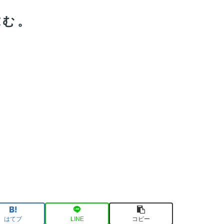
求む。
はてブ
LINE
コピー