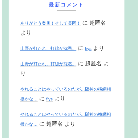
最新コメント
に
超匿名
ありがとう奥川！そして長岡！
より
に
より
山野が打たれ、打線が沈黙。
fiys
に
超匿名
よ
山野が打たれ、打線が沈黙。
り
やれることはやっているのだが…阪神の横綱相
に
より
撲かな…
fiys
やれることはやっているのだが…阪神の横綱相
に
超匿名
より
撲かな…