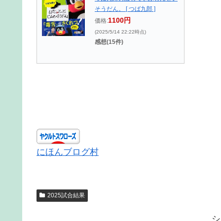
そうだん。 [ つば九郎 ]
1100円
価格:
(2025/5/14 22:22時点)
感想(15件)
にほんブログ村
2025試合結果
シ