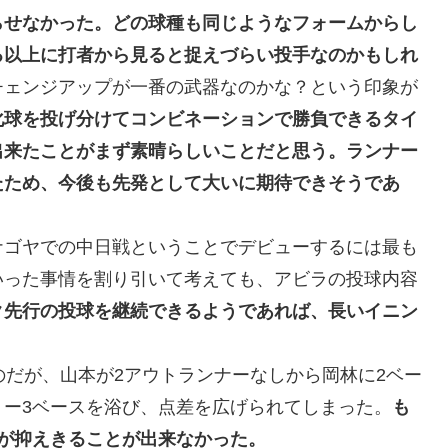
らせなかった。どの球種も同じようなフォームからし
る以上に打者から見ると捉えづらい投手なのかもしれ
チェンジアップが一番の武器なのかな？という印象が
化球を投げ分けてコンビネーションで勝負できるタイ
出来たことがまず素晴らしいことだと思う。ランナー
たため、今後も先発として大いに期待できそうであ
ナゴヤでの中日戦ということでデビューするには最も
いった事情を割り引いて考えても、アビラの投球内容
ク先行の投球を継続できるようであれば、長いイニン
のだが、山本が2アウトランナーなしから岡林に2ベー
リー3ベースを浴び、点差を広げられてしまった。
も
が抑えきることが出来なかった。