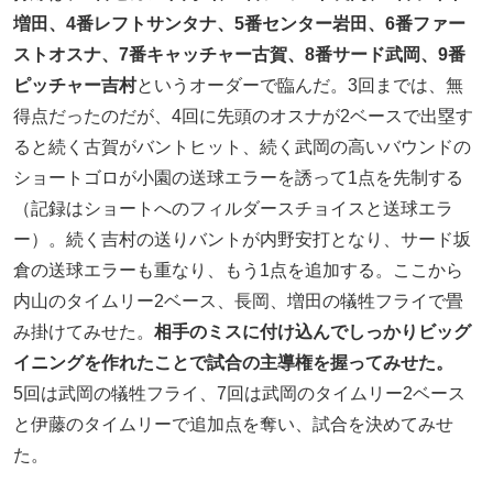
増田、4番レフトサンタナ、5番センター岩田、6番ファー
ストオスナ、7番キャッチャー古賀、8番サード武岡、9番
ピッチャー吉村
というオーダーで臨んだ。3回までは、無
得点だったのだが、4回に先頭のオスナが2ベースで出塁す
ると続く古賀がバントヒット、続く武岡の高いバウンドの
ショートゴロが小園の送球エラーを誘って1点を先制する
（記録はショートへのフィルダースチョイスと送球エラ
ー）。続く吉村の送りバントが内野安打となり、サード坂
倉の送球エラーも重なり、もう1点を追加する。ここから
内山のタイムリー2ベース、長岡、増田の犠牲フライで畳
み掛けてみせた。
相手のミスに付け込んでしっかりビッグ
イニングを作れたことで試合の主導権を握ってみせた。
5回は武岡の犠牲フライ、7回は武岡のタイムリー2ベース
と伊藤のタイムリーで追加点を奪い、試合を決めてみせ
た。