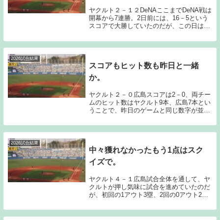
ヤクルト２－１２DeNAここまでDeNA戦は
開幕から7連勝。2日前には、16－5という
スコアで大勝していたのだが、この日は、
被安打22で12失点としっかりやり返されて
しまった。7，8，9回を任されたリリーフ
投手がいずれも複数失点を喫してしま...
2026試合結果
スコアもヒット数も昨日と一緒
か。
ヤクルト２－０広島スコアは2－0、両チー
ムのヒット数はヤクルト9本、広島7本とい
うことで、昨日のゲームと同じ数字が並ん
だ。昨日のブログにも書いたのだが、ロー
スコアの展開に持ち込みやすい相手が広島
かな？と思っている。その中で昨日、今日
とディフ...
2026試合結果
中々獲れなかったもう1点はスク
イズで。
ヤクルト４－１広島試合全体を通して、ヤ
クルトが押し気味に試合を進めていたのだ
が、初回の1アウト3塁、2回の0アウト2
塁、5回の1アウト満塁ともう1点欲しいな
という場面で中々その1点が奪えないゲー
ムでもあった。8回には星が2アウト満塁の