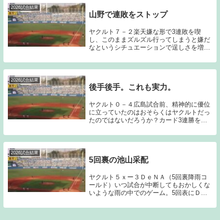
ピンチ...
2026試合結果
山野で連敗をストップ
ヤクルト７－２楽天嫌な形で3連敗を喫
し、このままズルズル行ってしまうと嫌だ
なというシチュエーションで逞しさを増し
た山野が結果を残し、それにこたえる形で
打線も繋がり、連敗をストップしてみせ
た。こういった粘りをいつまで継続するこ
とが出来るだろう...
2026試合結果
後手後手。これも実力。
ヤクルト０－４広島試合前、精神的に優位
に立っていたのはおそらくはヤクルトだっ
たのではないだろうか？カード3連勝を掛
けてプロ初先発となる石原をマウンドに送
った。対する広島はルーキーの赤木が先発
ということで両チームとも早めの継投を念
頭に置いた中...
2026試合結果
5回裏の池山采配
ヤクルト５ｘー３ＤｅＮＡ（5回裏降雨コ
ールド）いつ試合が中断してもおかしくな
いような雨の中でのゲーム。5回表にＤｅ
ＮＡに逆転を許し、スコアは1－3となって
いた。その裏の池山監督の采配は、今シー
ズンのここまでを象徴するような采配とな