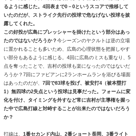
るように感じた。4回表まで0－0というスコアで推移して
いたのだが、ストライク先行の投球で危なげない投球を披
露してくれた。
この好投が広島にプレッシャーを掛けたという部分はあっ
たのではないだろうか？
今シーズンのヤクルトは逆の立場
に置かれることも多いため、広島の心理状態を把握しやす
い部分もあるように感じる。4回に広島のミスも重なり、5
点を奪ったことで、吉村の投球も楽になったのではないだ
ろうか？7回にファビアンに2ランホームランを浴びる場面
はあったのだが、
7回で83球を投げ、被安打4（被本塁打
1）無四球の2失点という投球は見事だった。フォームに変
化を付け、タイミングを外すなど常に吉村が主導権を握っ
た中で広島打線と対峙することが出来たのではないだろう
か？
打線は、
1番セカンド内山、2番ショート長岡、3番ライト