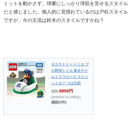
ミットを動かさず、球審にしっかり球筋を見せるスタイル
だと感じました。個人的に見慣れているのは戸柱スタイル
ですが、今の主流は鈴木のスタイルですかね？
タカラトミー トミカ プ
ロ野球トミカ 東京ヤク
ルトスワローズ マスコ
ットカー つば九郎
8800円
価格:
(2026/5/2 21:42時点)
感想(0件)