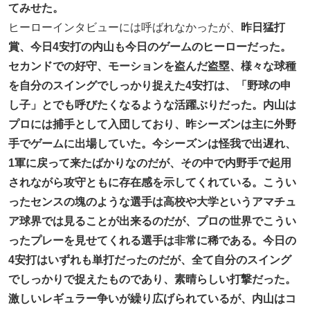
てみせた。
ヒーローインタビューには呼ばれなかったが、
昨日猛打
賞、今日4安打の内山も今日のゲームのヒーローだった。
セカンドでの好守、モーションを盗んだ盗塁、様々な球種
を自分のスイングでしっかり捉えた4安打は、「野球の申
し子」とでも呼びたくなるような活躍ぶりだった。内山は
プロには捕手として入団しており、昨シーズンは主に外野
手でゲームに出場していた。今シーズンは怪我で出遅れ、
1軍に戻って来たばかりなのだが、その中で内野手で起用
されながら攻守ともに存在感を示してくれている。こうい
ったセンスの塊のような選手は高校や大学というアマチュ
ア球界では見ることが出来るのだが、プロの世界でこうい
ったプレーを見せてくれる選手は非常に稀である。今日の
4安打はいずれも単打だったのだが、全て自分のスイング
でしっかりで捉えたものであり、素晴らしい打撃だった。
激しいレギュラー争いが繰り広げられているが、内山はコ