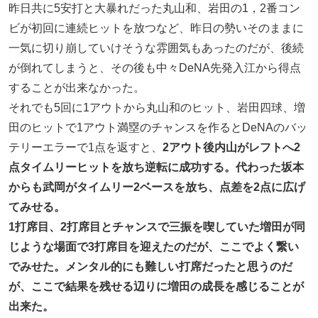
昨日共に5安打と大暴れだった丸山和、岩田の1，2番コン
ビが初回に連続ヒットを放つなど、昨日の勢いそのままに
一気に切り崩していけそうな雰囲気もあったのだが、後続
が倒れてしまうと、その後も中々DeNA先発入江から得点
することが出来なかった。
それでも5回に1アウトから丸山和のヒット、岩田四球、増
田のヒットで1アウト満塁のチャンスを作るとDeNAのバッ
テリーエラーで1点を返すと、
2アウト後内山がレフトへ2
点タイムリーヒットを放ち逆転に成功する。代わった坂本
からも武岡がタイムリー2ベースを放ち、点差を2点に広げ
てみせる。
1打席目、2打席目とチャンスで三振を喫していた増田が同
じような場面で3打席目を迎えたのだが、ここでよく繋い
でみせた。メンタル的にも難しい打席だったと思うのだ
が、ここで結果を残せる辺りに増田の成長を感じることが
出来た。