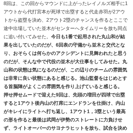
8回は、この回からマウンドに上がったレイノルズ相手に1
アウトから代打宮本が死球で出塁すると代走赤羽が2アウ
トから盗塁を決め、2アウト2塁のチャンスを作るとここで
途中出場していた並木がセンターへタイムリーを放ち同点
に追い付いてみせた。
今日も1番で起用された丸山和が結
果を出していたのだが、6回表の守備から並木と交代とな
り、おそらくは何らかのアクシデントに見舞われたと思う
のだが、そんな中で代役の並木が大仕事をしてみせた。丸
山和の状態は気になるのだが、この辺りのチームの雰囲気
は非常に良い状態にあると感じる。池山監督をはじめとす
る首脳陣がよくこの雰囲気を作り上げていると感じる。
押せ押せムードで迎えた9回は、先頭の増田が四球で出塁
すると1アウト後内山の打席にエンドランを仕掛け、内山
がキレイにライトへ打ち返し、1アウト1，3塁という最高
の形を作ると最後は武岡が伊勢のストレートに力負けせ
ず、ライトオーバーのサヨナラヒットを放ち、試合を決め