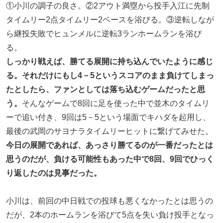
①小川の調子の良さ。②2アウト満塁から投手入江に先制
タイムリー2点タイムリー2ベースを浴びる。③逆転しなが
ら継投失敗でヒュンメルに逆転3ランホームランを浴び
る。
しっかり戦えば、勝てる展開に持ち込んでいたように感じ
る。それだけにもし4－5というスコアのまま負けてしまっ
たとしたら、ファンとしては落ち込むゲームだったと思
う。
そんなゲームで8回に足を使った中で並木のタイムリ
ーで追い付き、9回は5－5という場面でキハダを起用し、
最後の武岡のサヨナラタイムリーヒットに繋げてみせた。
今日の展開であれば、あっさり勝てるのが一番だったとは
思うのだが、負ける可能性もあった中で8回、9回でひっく
り返したのは見事だった。
小川は、前回の中日戦での投球も悪くなかったとは思うの
だが、2本のホームランを浴びて5点を失い負け投手となっ