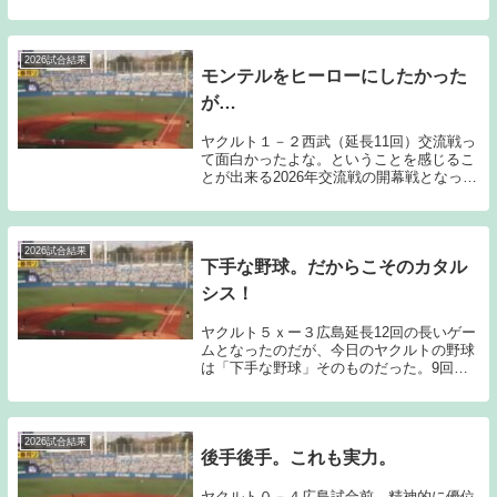
ポイントであるリリーフ陣が6回～9回をノ
ーヒットで抑え、得点は、4番オスナの3ラ
ンホームランというシーズン前に「これし
かない。...
2026試合結果
モンテルをヒーローにしたかった
が…
ヤクルト１－２西武（延長11回）交流戦っ
て面白かったよな。ということを感じるこ
とが出来る2026年交流戦の開幕戦となっ
た。今日の主役は平良かな？と思っていた
のだが、9回2アウトランナーなしという場
面で、昨年西武を戦力外となり、先日ヤク
ルトで...
2026試合結果
下手な野球。だからこそのカタル
シス！
ヤクルト５ｘー３広島延長12回の長いゲー
ムとなったのだが、今日のヤクルトの野球
は「下手な野球」そのものだった。9回以
外毎回ランナーを出すなど16安打を放った
のだが、得点は、ホームラン3本とサンタ
ナのタイムリーによるもののみ。先発の高
橋は、良...
2026試合結果
後手後手。これも実力。
ヤクルト０－４広島試合前、精神的に優位