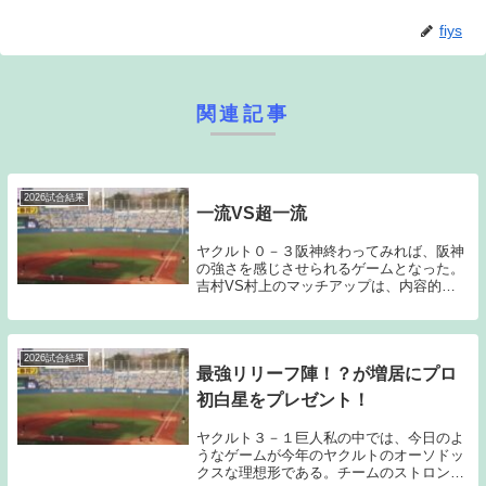
fiys
関連記事
2026試合結果
一流VS超一流
ヤクルト０－３阪神終わってみれば、阪神
の強さを感じさせられるゲームとなった。
吉村VS村上のマッチアップは、内容的に
は吉村が勝っていたし、吉村VS佐藤輝に
関しても2打席目までは吉村が完璧に佐藤
輝を抑え込んでいるように見えた。しか
し、決して投球...
2026試合結果
最強リリーフ陣！？が増居にプロ
初白星をプレゼント！
ヤクルト３－１巨人私の中では、今日のよ
うなゲームが今年のヤクルトのオーソドッ
クスな理想形である。チームのストロング