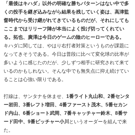
「最後はキハダ」以外の明確な勝ちパターンはない中で多
くの投手を継ぎ込みながら結果を残していく姿は、高津監
督時代から受け継がれてきているものだが、それにしても
ここまではリリーフ陣が本当によく投げ切ってくれてい
る。拓也、廣澤は今日のゲームの陰のヒーローである。
キハダに関しては、やはり右打者対策というものが課題に
なってきそうである。今日は普段に比べて変化球の比率が
多いように感じたのだが、少しずつ相手に研究されて来て
いるのかもしれない。そんな中でも無失点に抑え続けてい
ることは心強い限りである。
打線は、サンタナを休ませ、
1番ライト丸山和、2番センタ
ー岩田、3番レフト増田、4番ファースト茂木、5番セカン
ド内山、6番ショート武岡、7番キャッチャー鈴木、8番サ
ード田中、9番ピッチャー小川
というオーダーを組んで来
た。