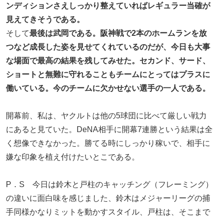
ンディションさえしっかり整えていればレギュラー当確が
見えてきそうである。
そして
最後は武岡である。阪神戦で2本のホームランを放
つなど成長した姿を見せてくれているのだが、今日も大事
な場面で最高の結果を残してみせた。セカンド、サード、
ショートと無難に守れることもチームにとってはプラスに
働いている。今のチームに欠かせない選手の一人である。
開幕前、私は、ヤクルトは他の5球団に比べて厳しい戦力
にあると見ていた。DeNA相手に開幕7連勝という結果は全
く想像できなかった。勝てる時にしっかり稼いで、相手に
嫌な印象を植え付けたいとこである。
P．S 今日は鈴木と戸柱のキャッチング（フレーミング）
の違いに面白味を感じました、鈴木はメジャーリーグの捕
手同様かなりミットを動かすスタイル、戸柱は、そこまで