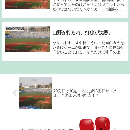
に立っていたのはおそらくはヤクルトだっ
たのではないだろうか？カード3連勝を掛
けてプロ初先発となる石原をマウンドに送
った。対する広島はルーキーの赤木が先発
ということで両チームとも早めの継投を念
頭に置いた中...
2026試合結果
山野が打たれ、打線が沈黙。
ヤクルト１－４中日こういった面白みのな
い負けゲームが出来てしまうこと自体は仕
方ないことである。それだけに昨日のよう
なゲームを勝っておきたいのだが…勝ちに
繋げたいようなスコアのゲームをことごと
く落としてしまっていることがあまりにも
痛い。前半戦...
20安打で16点！？丸山和5安打サイク
ル！？岩田5安打4打点！？