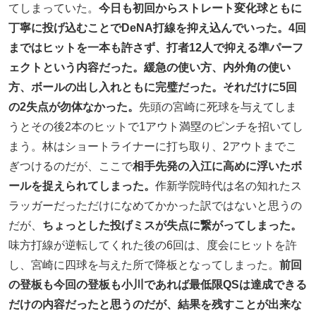
てしまっていた。
今日も初回からストレート変化球ともに
丁寧に投げ込むことでDeNA打線を抑え込んでいった。4回
まではヒットを一本も許さず、打者12人で抑える準パーフ
ェクトという内容だった。緩急の使い方、内外角の使い
方、ボールの出し入れともに完璧だった。それだけに5回
の2失点が勿体なかった。
先頭の宮崎に死球を与えてしま
うとその後2本のヒットで1アウト満塁のピンチを招いてし
まう。林はショートライナーに打ち取り、2アウトまでこ
ぎつけるのだが、ここで
相手先発の入江に高めに浮いたボ
ールを捉えられてしまった。
作新学院時代は名の知れたス
ラッガーだっただけになめてかかった訳ではないと思うの
だが、
ちょっとした投げミスが失点に繋がってしまった。
味方打線が逆転してくれた後の6回は、度会にヒットを許
し、宮崎に四球を与えた所で降板となってしまった。
前回
の登板も今回の登板も小川であれば最低限QSは達成できる
だけの内容だったと思うのだが、結果を残すことが出来な