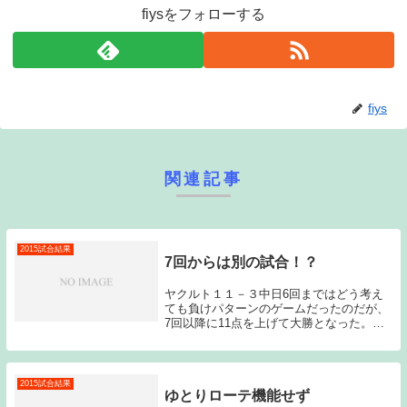
fiysをフォローする
fiys
関連記事
2015試合結果
7回からは別の試合！？
ヤクルト１１－３中日6回まではどう考え
ても負けパターンのゲームだったのだが、
7回以降に11点を上げて大勝となった。ヤ
クルトがどうこうというよりも中日のリリ
ーフ陣の出来の悪さが目立ったゲームなの
ではないだろうか？昨日のゲーム終了後は
一旦セリー...
2015試合結果
ゆとりローテ機能せず