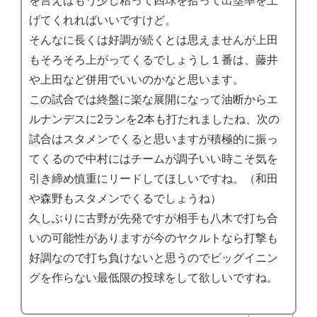
を言えばもう少し粘って四球を拾って出塁率を上
げてくれればいいですけど。
そんなに長くは好調が続くとは思えませんが上田
もそろそろ上がってくるでしょうし１番は、藤井
や上田など併用でいいのかなと思います。
この試合では終盤に楽な展開になって油断からエ
ルナンデスに2ランを2本も打たれましたね、次の
試合はスタメンでくると思いますが積極的に振っ
てくるので中村にはチームが調子いい時こそ気を
引き締め慎重にリードしてほしいですね。（和田
や森野もスタメンでくるでしょうね）
久しぶりに古野が先発ですが相手も八木で打ち合
いの可能性がありますが今のヤクルトなら打撃も
好調なので打ち負けないと思うのでビッグイニン
グを作らない最低限の投球をして欲しいですね。