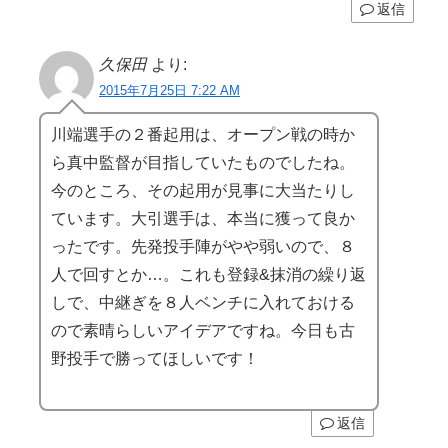
返信
久保田
より:
2015年7月25日 7:22 AM
川端選手の２番起用は、オープン戦の時か
ら真中監督が目指していたものでしたね。
今のところ、その起用が見事に大当たりし
ています。大引選手は、本当に獲って良か
ったです。先発投手陣がやや弱いので、８
人で回すとか…。これも登録&抹消の繰り返
しで、中継ぎを８人ベンチに入れておける
ので素晴らしいアイデアですね。今日も古
野投手で勝ってほしいです！
返信