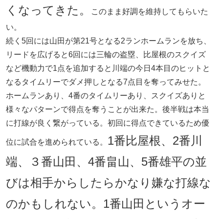
くなってきた。
このまま好調を維持してもらいた
い。
続く5回には山田が第21号となる2ランホームランを放ち、
リードを広げると6回には三輪の盗塁、比屋根のスクイズ
など機動力で1点を追加すると川端の今日4本目のヒットと
なるタイムリーでダメ押しとなる7点目を奪ってみせた。
ホームランあり、4番のタイムリーあり、スクイズありと
様々なパターンで得点を奪うことが出来た。後半戦は本当
に打線が良く繋がっている。初回に得点できているため優
1番比屋根、2番川
位に試合を進められている。
端、３番山田、4番畠山、5番雄平の並
びは相手からしたらかなり嫌な打線な
のかもしれない。1番山田というオー