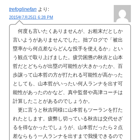
trefoglinefan
より:
2015年7月25日 6:28 PM
何度も言いたくありませんが、お粗末だとしか
言いようがありませんでした。拙ブログで「被出
塁率から何点差ならどんな投手を使えるか」とい
う観点で取り上げました。疲労困憊の秋吉と山本
哲だとどちらが出塁の可能性が大きかったか、百
歩譲って山本哲の方が打たれる可能性が高かった
としても、山本哲がいったい何人ランナを出す可
能性があったのかなど、真中監督や高津コーチは
計算したことがあるのでしょうか。
更に言うと秋吉同様に山本哲もツーランを打た
れたとします。疲弊し切っている秋吉は交代せざ
るを得なかったでしょうが、山本哲だったら２点
差ならもう一人ランナを出すまで我慢できるので