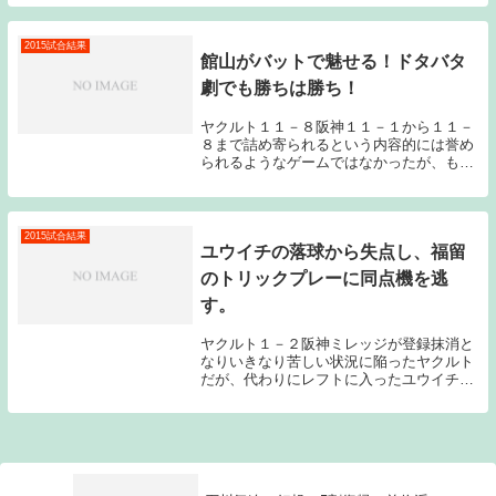
のブログの読者の方の中にも神宮球場に足
を運んだ方がいるかもしれないが、素晴ら
しい雰囲気を作...
2015試合結果
館山がバットで魅せる！ドタバタ
劇でも勝ちは勝ち！
ヤクルト１１－８阪神１１－１から１１－
８まで詰め寄られるという内容的には誉め
られるようなゲームではなかったが、もう
この時期になったら内容よりも結果であ
る。前カードの巨人戦3連勝に続いて、甲
子園での阪神との3連戦も2勝1敗で勝ち越
してみせた。...
2015試合結果
ユウイチの落球から失点し、福留
のトリックプレーに同点機を逃
す。
ヤクルト１－２阪神ミレッジが登録抹消と
なりいきなり苦しい状況に陥ったヤクルト
だが、代わりにレフトに入ったユウイチの
ミスから失点してしまい、8回のチャンス
では阪神のライト福留のトリックプレーに
まんまと騙されてしまい、同点機を逸して
しまった。昨...