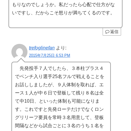
もりなのでしょうか。私だったら心配で仕方がな
いですし、だからこそ怒りが満ちてくるのです。
返信
trefoglinefan
より:
2015年7月25日 6:53 PM
先発投手７人でしたら、３本柱プラス４
でベンチ入り選手25名フルで戦えることを
お話ししましたが、９人体制を取れば、エ
ース１人が中６日で登板して残り８名は全
て中10日、といった体制も可能になりま
す。これですと先発ローテだけでなくロン
グリリーフ要員を常時３名用意して、登板
間隔などから試合ごとに３名のうち１名を