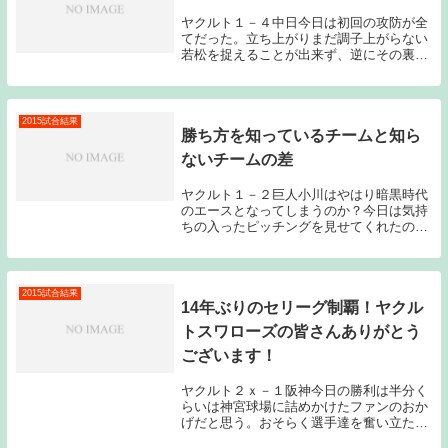
ヤクルト１－４中日今日は初回の攻防が全
てだった。立ち上がりまだ調子上がらない
若松を捉えることが出来ず、逆にその裏新
垣が中日打線に3点を奪われてしまったこ
とによって勝負は決まってしまった。若松
相手に初回での3点のビハインドは大き過
ぎた。昨日の...
2015試合結果
勝ち方を知っているチームと知ら
ないチームの差
ヤクルト１－２巨人小川はやはり暗黒時代
のエースとなってしまうのか？今日は気持
ちの入ったピッチングを見せてくれたのだ
が、坂本の一発にやられてしまった。それ
にしても7回のあの場面でヒットで出塁し
た亀井に代走鈴木を送り、ものの見事にも
のにしてしま...
2015試合結果
14年ぶりのセリーグ制覇！ヤクル
トスワローズの皆さんありがとう
ございます！
ヤクルト２ｘ－１阪神今日の勝利は半分く
らいは神宮球場に詰めかけたファンのおか
げだと思う。おそらく選手達を奮い立た
せ、背中を押したのではないだろうか？こ