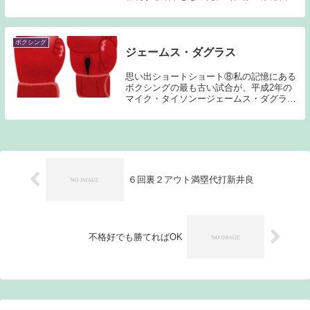
日本人対決）今回の世界戦も私は映像で見
ることが出来ていないため多くを語ること
は出来ないのだが、内山、井岡、佐藤に関
しては、流石...
ボクシング
ジェームス・ダグラス
思い出ショートショート⑧私の記憶にある
ボクシングの最も古い試合が、平成2年の
マイク・タイソンージェームス・ダグラス
戦である。私が小学校1年生の時のヘビー
級世界タイトルマッチである。先日カー
ル・ルイス、ベン・ジョンソンの記事を書
いたのだが、こ...
６回裏２アウト満塁代打新井良
不格好でも勝てればOK