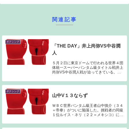
関連記事
ボクシング
「THE DAY」井上尚弥VS中谷潤
人
５月２日に東京ドームで行われる世界４団
体統一スーパーバンタム級タイトル戦井上
尚弥VS中谷潤人戦が迫ってきている。井
上尚弥は、現在世界スーパーバンタム級の
4団体統一王者であり、32戦32勝27KOとい
うパーフェクトレコードを持っている。対
する...
ボクシング
山中V１３ならず
ＷＢＣ世界バンタム級王者山中慎介（３４
＝帝拳）がついに陥落した。挑戦者の同級
１位ルイス・ネリ（２２＝メキシコ）に４
回ＴＫＯで敗れ、初黒星を喫した。（日刊
スポーツ引用）ここ数試合の山中のボクシ
ングの内容と挑戦者ネリのパワーと勢いを