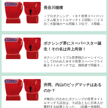
考えると戦前...
ボクシング
長谷川穂積
＜プロボクシング：ＩＢＦ世界スーパーバ
ンタム級タイトルマッチ１２回戦＞◇２３
日◇大阪城ホール同級１３位で、３階級制
覇に挑んだ長谷川穂積（３３＝真正）が王
座獲得に失敗した。約３年ぶりの世界戦だ
ったが、７回に同級王者キコ・マルティネ
ス（２８＝ス...
ボクシング
ボクシング界にスーパースター誕
生！その名は井上尚弥！
ボクシングトリプル世界戦のメーンイベン
トして行われたＷＢＯ世界スーパーフライ
級タイトルマッチでは、挑戦者で同級６位
の井上尚弥（２１）＝大橋＝が衝撃の２回
３分１秒ＫＯで王者のオマール・ナルバエ
ス（３９）＝アルゼンチン＝を破り、世界
最短となる８...
ボクシング
井岡、内山のビッグマッチはある
のか？
大晦日に行われたボクシングの世界タイト
ルマッチ５試合は、５試合ともに日本人が
勝利する結果となった。（佐藤ー赤穂戦は