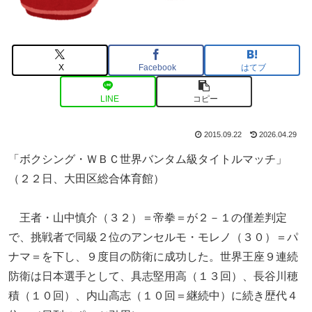
X
Facebook
はてブ
LINE
コピー
2015.09.22
2026.04.29
「ボクシング・ＷＢＣ世界バンタム級タイトルマッチ」
（２２日、大田区総合体育館）
王者・山中慎介（３２）＝帝拳＝が２－１の僅差判定
で、挑戦者で同級２位のアンセルモ・モレノ（３０）＝パ
ナマ＝を下し、９度目の防衛に成功した。世界王座９連続
防衛は日本選手として、具志堅用高（１３回）、長谷川穂
積（１０回）、内山高志（１０回＝継続中）に続き歴代４