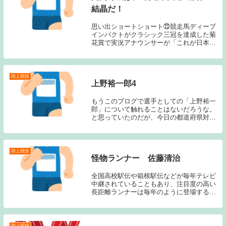
結晶だ！
思い出ショートショート㉓競走馬ディープ
インパクトがクラシック三冠を達成した菊
花賞で実況アナウンサーが「これが日本近
代競馬の結晶だ。」と言葉を紡いだのだ
が、この言葉を引用したくなるのが、高岡
寿成というランナーである。私が物心が付
いた時には、す...
陸上競技
上野裕一郎4
もうこのブログで選手としての「上野裕一
郎」について触れることはないだろうな。
と思っていたのだが、今日の都道府県対抗
男子駅伝での走りが素晴らしかったため、
もう一度このブログで触れてみることとし
た。上記のブログ記事の通り、上野は、2
年前の都道府...
陸上競技
怪物ランナー 佐藤清治
全国高校駅伝や箱根駅伝などが毎年テレビ
中継されていることもあり、注目度の高い
長距離ランナーは毎年のように登場する。
しかしそれらの長距離ランナーの中でも
「怪物」と表現されるランナーは皆無に等
しいのではないだろうか？私の中では「怪
物」という表現...
陸上競技