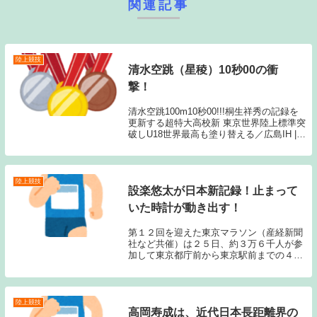
関連記事
陸上競技
清水空跳（星稜）10秒00の衝
撃！
清水空跳100m10秒00!!!桐生祥秀の記録を
更新する超特大高校新 東京世界陸上標準突
破しU18世界最高も塗り替える／広島IH |
月陸Online｜月刊陸上競技桐生祥秀が10秒
01という驚異的な高校記録を作ってから、
すでに12年の時が経...
陸上競技
設楽悠太が日本新記録！止まって
いた時計が動き出す！
第１２回を迎えた東京マラソン（産経新聞
社など共催）は２５日、約３万６千人が参
加して東京都庁前から東京駅前までの４
２・１９５キロで争われ、男子はディクソ
ン・チュンバ（ケニア）が２時間５分３０
秒で２０１４年以来となる２度目の優勝を
果たした。設楽...
陸上競技
高岡寿成は、近代日本長距離界の