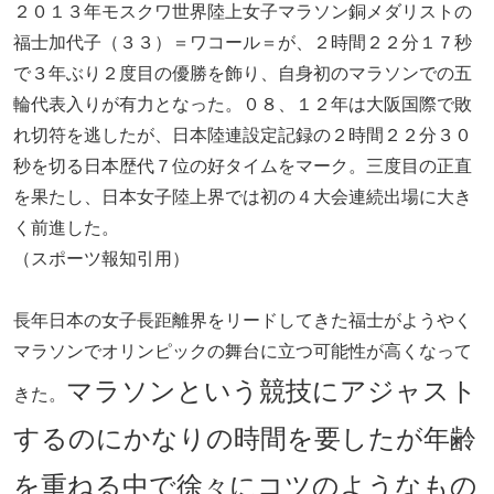
２０１３年モスクワ世界陸上女子マラソン銅メダリストの
福士加代子（３３）＝ワコール＝が、２時間２２分１７秒
で３年ぶり２度目の優勝を飾り、自身初のマラソンでの五
輪代表入りが有力となった。０８、１２年は大阪国際で敗
れ切符を逃したが、日本陸連設定記録の２時間２２分３０
秒を切る日本歴代７位の好タイムをマーク。三度目の正直
を果たし、日本女子陸上界では初の４大会連続出場に大き
く前進した。
（スポーツ報知引用）
長年日本の女子長距離界をリードしてきた福士がようやく
マラソンでオリンピックの舞台に立つ可能性が高くなって
マラソンという競技にアジャスト
きた。
するのにかなりの時間を要したが年齢
を重ねる中で徐々にコツのようなもの