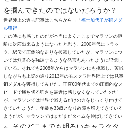
を掴んできたのではないだろうか？
世界陸上の過去記事はこちらから→「
福士加代子が銅メダ
ル獲得
」
この時にも感じたのだが本当によくここまでマラソンの距
離に対応出来るようになったと思う。2000年代にトラッ
ク、駅伝で圧倒的な走りを披露していたが、マラソンにつ
いては無関心を強調するような発言もあったように記憶し
ている。それでも2008年からはマラソンにも挑戦し、苦戦
しながらも上記の通り2013年のモスクワ世界陸上では見事
銅メダルを獲得してみせた。正直00年代までの圧倒的なス
ピードで勝ち切る強さを最近は感じなくなっていたのだ
が、マラソンでは世界で戦えるだけの力をじっくり付けて
きていたようだ。年齢も33歳となり故障も増えてきている
ようだが、マラソンではまだまだタイムを伸ばしてきてい
そのどこまでも明るいキャラクタ
る。