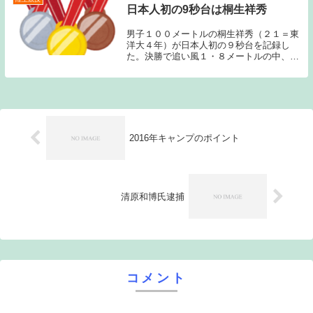
日本人初の9秒台は桐生祥秀
男子１００メートルの桐生祥秀（２１＝東
洋大４年）が日本人初の９秒台を記録し
た。決勝で追い風１・８メートルの中、９
秒９８をマークし優勝。伊東浩司が９８年
に記録した１０秒００の日本記録を１９年
ぶりに更新した。（日刊スポーツ引用）過
去記事はこちら...
2016年キャンプのポイント
清原和博氏逮捕
コメント