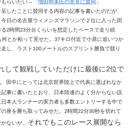
でもらいたい→「
増田明美氏の意見に賛同
」
を呈したことに賛同する内容の記事を書いたのだが、
、今日の名古屋ウィメンズマラソンで２位に入った田
る2時間23分台くらいを想定したペースで走り続
も何とか粘って見せた。37キロ付近で小原に追いつか
走し、ラスト100メートルのスプリント勝負で競り
れして観戦していただけに最後に2位で
。
田中にとっては北京世界陸上で代表に選ばれなか
去記事に書いたとおり、日本陸連のよく分からない説
は日本人ランナーの実力者も多数エントリーする中で
の座を勝ち取ってみせた。2時間22分30秒を切れて
それでもこのレース展開なら
行かないが、