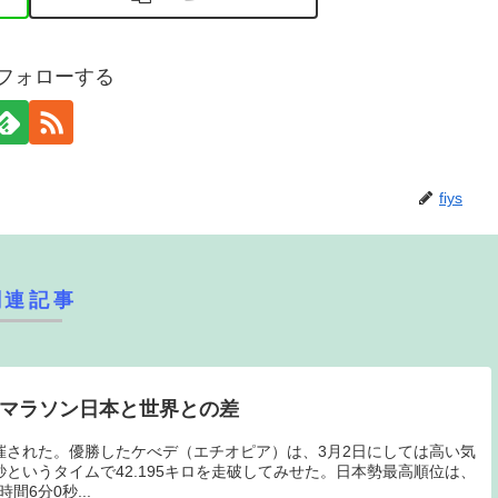
sをフォローする
fiys
関連記事
子マラソン日本と世界との差
開催された。優勝したケべデ（エチオピア）は、3月2日にしては高い気
秒というタイムで42.195キロを走破してみせた。日本勢最高順位は、
間6分0秒...