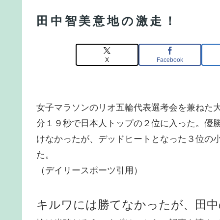
田中智美意地の激走！
X
Facebook
女子マラソンのリオ五輪代表選考会を兼ねた
分１９秒で日本人トップの２位に入った。優
けなかったが、デッドヒートとなった３位の
た。
（デイリースポーツ引用）
キルワには勝てなかったが、田中