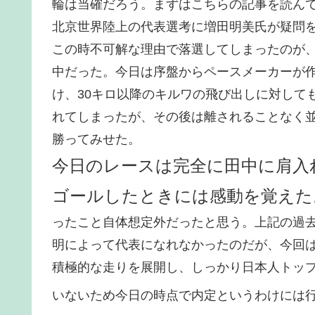
輪は当確だろう。まずはこちらの記事を読ん
北京世界陸上の代表選考に増田明美氏が疑問
この時不可解な理由で落選してしまったのが
中だった。今日は序盤からペースメーカーが作
け、30キロ以降のキルワの飛び出しに対して
れてしまったが、その後は離されることなく並
勝ってみせた。
今日のレースは完全に田中に肩入
ゴールしたときには感動を覚えた
ったこと自体想定外だったと思う。上記の過
明によって代表になれなかったのだが、今回
積極的な走りを展開し、しっかり日本人トップ
いないため今日の時点で内定というわけには