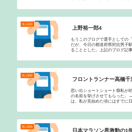
陸上競技
上野裕一郎4
もうこのブログで選手としての
だが、今日の都道府県対抗男子
ることとした。上記のブログ記事の
陸上競技
フロントランナー高橋千
思い出ショートショート⑲私が
の名前を挙げさせてもらった。→松野明
は、私が見始めた頃にはすでに日本
陸上競技
日本マラソン界激動の1