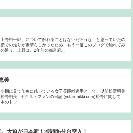
「上野裕一郎」について触れることはないだろうな。と思っていたの
駅伝での走りが素晴らしかったため、もう一度このブログで触れてみ
通り、上野は、2年前の都道府...
恵美
幼少期に見て印象に残っている女子長距離選手として、以前松野明美
美 | ヤクルトファンの日記 (ysfan-nikki.com)松野に関して
のトッ...
年。大迫が日本新！2時間5分台突入！