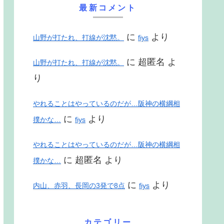
最新コメント
に
より
山野が打たれ、打線が沈黙。
fiys
に
超匿名
よ
山野が打たれ、打線が沈黙。
り
やれることはやっているのだが…阪神の横綱相
に
より
撲かな…
fiys
やれることはやっているのだが…阪神の横綱相
に
超匿名
より
撲かな…
に
より
内山、赤羽、長岡の3発で8点
fiys
カテゴリー