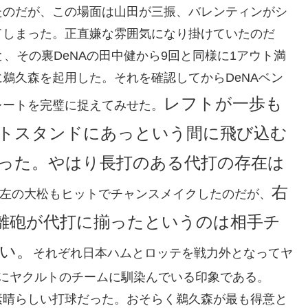
たのだが、この場面は山田が三振、バレンティンがシ
てしまった。正直嫌な雰囲気になり掛けていたのだ
、その裏DeNAの田中健から9回と同様に1アウト満
鵜久森を起用した。それを確認してからDeNAベン
レフトが一歩も
レートを完璧に捉えてみせた。
トスタンドにあっという間に飛び込む
った。やはり長打のある代打の存在は
右
た左の大松もヒットでチャンスメイクしたのだが、
離砲が代打に揃ったというのは相手チ
い。
それぞれ日本ハムとロッテを戦力外となってヤ
でにヤクルトのチームに馴染んでいる印象である。
素晴らしい打球だった。おそらく鵜久森が最も得意と