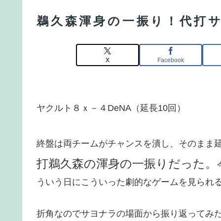
鵜久森渾身の一振り！代打
X
Facebook
ヤクルト８ｘ－４DeNA（延長10回）
終盤は両チームがチャンスを潰し、そのまま
打鵜久森の渾身の一振りだった。
ういう日にこういった劇的なゲームを見られ
折角なのでサヨナラの場面から振り返ってみた