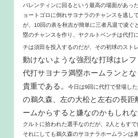
バレンティンに回るという最高の場面があっ
ョートゴロに倒れサヨナラのチャンスを逃し
が、10回の表を秋吉が簡単に三者凡退で凌ぐと
塁のチャンスを作り、ヤクルトベンチは代打に
チは須田を投入するのだが、その初球のスト
動けないような強烈な打球はレフ
代打サヨナラ満塁ホームランとな
貴重である。
今日は9回に代打で登場し
の鵜久森、左の大松と左右の長距
ームからすると嫌なのかもしれな
クルトに拾われた選手なのだが、2人ともす
それにしても鵜久森のサヨナラホームランは