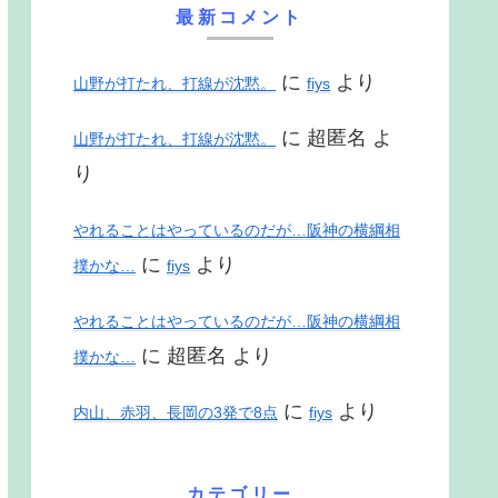
最新コメント
に
より
山野が打たれ、打線が沈黙。
fiys
に
超匿名
よ
山野が打たれ、打線が沈黙。
り
やれることはやっているのだが…阪神の横綱相
に
より
撲かな…
fiys
やれることはやっているのだが…阪神の横綱相
に
超匿名
より
撲かな…
に
より
内山、赤羽、長岡の3発で8点
fiys
カテゴリー