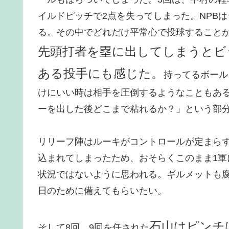
イルドピッチで2点を失ってしまった。NPB
る。その中でどれだけ平常心で投球することが
先頭打者を塁に出してしまうとビ
ある投手にも感じた。
持ってるボール
けにいい時は相手を圧倒するようなこともあ
ーを出した後どこまで粘れるか？」という部
リリーフ陣はルーキがコントロールが定まら
込まれてしまったため、おそらくこのまま1
状況ではないように思われる。ギルメットも
日のために備えてもらいたい。
石山はピンチ
そして8回、9回を任された