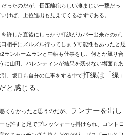
トだったのだが、長距離砲らしい凄まじい一撃だっ
ていけば、上位進出も見えてくるはずである。
ドを許した直後にしっかり打線がカバー出来たのが、
濱口相手にズルズル行ってしまう可能性もあったと思
の2ランホームランと中軸も仕事をし、何とか競り合
ように山田、バレンティンが結果を残せない場面もあ
打線は「線」
大引、坂口も自分の仕事をする中で
だと感じる。
ランナーを出し
悪くなかったと思うのだが、
ーを許すと足でプレッシャーを掛けられ、コントロ
軽率なキャッチングも絡んだのだが、パスボールとワ