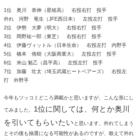
1位 奥川 恭伸（星稜高） 右投右打 投手
外れ 河野 竜生（JFE西日本） 左投左打 投手
2位 伊勢 大夢（明大） 右投右打 投手
3位 岡野祐一郎（東芝） 右投右打 投手
4位 伊藤ヴィットル（日本生命） 右投左打 内野手
5位 橋本 侑樹（大阪商業大） 左投左打 投手
6位 米山 魁乙（昌平高） 左投左打 投手
7位 加藤 壮太（埼玉武蔵ヒートベアーズ） 右投左
打 外野手
今年もツッコミどころ満載かと思いますが、こんな形にし
1位に関しては、何とか奥川
てみました。
を引いてもらいたい
と思います。外れてしまう
とその後も抽選になる可能性があるのですが、敢えて外れ