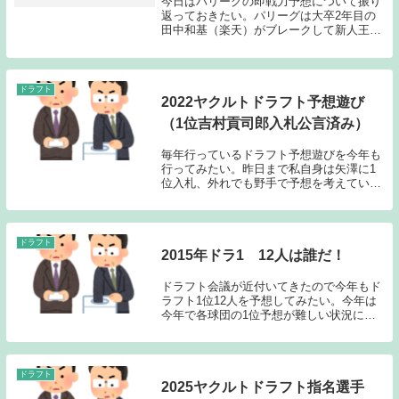
今日はパリーグの即戦力予想について振り
返っておきたい。パリーグは大卒2年目の
田中和基（楽天）がブレークして新人王を
獲得したのだが、田中の新人王を予想して
いた人はほとんどいないのではないだろう
か？それにしても打撃での伸びが著しかっ
た印象である...
ドラフト
2022ヤクルトドラフト予想遊び
（1位吉村貢司郎入札公言済み）
毎年行っているドラフト予想遊びを今年も
行ってみたい。昨日まで私自身は矢澤に1
位入札、外れでも野手で予想を考えていた
のだが、今日正式にヤクルトが1位入札は
吉村に向かうことを公言したため、私自身
の予想も変更することにする。もし他球団
も吉村を指名...
ドラフト
2015年ドラ1 12人は誰だ！
ドラフト会議が近付いてきたので今年もド
ラフト1位12人を予想してみたい。今年は
今年で各球団の1位予想が難しい状況にあ
る。まだ誰に入札するか決まっていない球
団が半分くらいはあるのではないだろう
か？本来であればこの記事はドラフト前日
に書きたいの...
ドラフト
2025ヤクルトドラフト指名選手