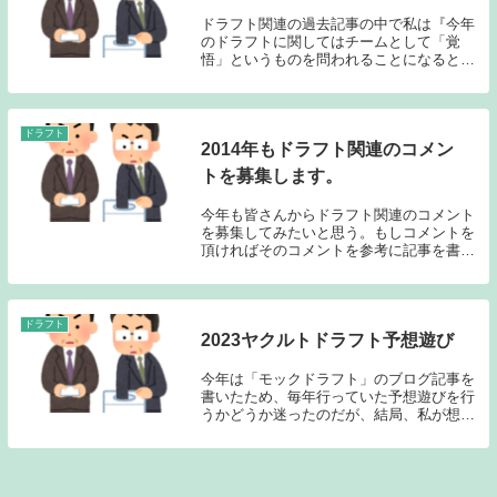
ドラフト関連の過去記事の中で私は『今年
のドラフトに関してはチームとして「覚
悟」というものを問われることになると思
う。1回のドラフトでチームを好転させる
ことはほぼ不可能ではあるのだが、スケー
ル感のあるチームを作るために「覚悟」を
持って各選手を...
ドラフト
2014年もドラフト関連のコメン
トを募集します。
今年も皆さんからドラフト関連のコメント
を募集してみたいと思う。もしコメントを
頂ければそのコメントを参考に記事を書い
てみたいと思います。昨年の記事→「今年
もドラフト関連のコメント募集」今年のド
ラフト関連記事→「2014ヤクルトのドラフ
ト（１）...
ドラフト
2023ヤクルトドラフト予想遊び
今年は「モックドラフト」のブログ記事を
書いたため、毎年行っていた予想遊びを行
うかどうか迷ったのだが、結局、私が想定
していたヤクルトのドラフトとは、違った
形のドラフトが展開されることが確実とな
ったため、より現実路線で予想遊びを行い
たいと思う。...